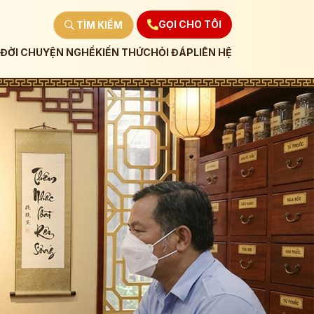
GỌI CHO TÔI
TÌM KIẾM
ĐỜI CHUYỆN NGHỀ
KIẾN THỨC
HỎI ĐÁP
LIÊN HỆ