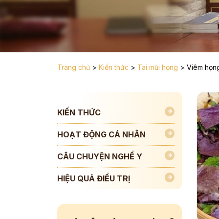
Trang chủ
>
Kiến thức
>
Tai mũi họng
>
Viêm họn
KIẾN THỨC
HOẠT ĐỘNG CÁ NHÂN
CÂU CHUYỆN NGHỀ Y
HIỆU QUẢ ĐIỀU TRỊ