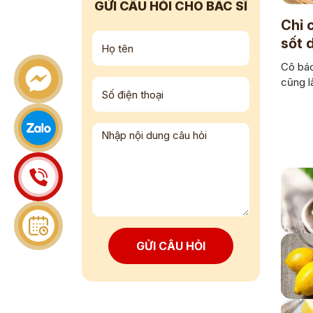
GỬI CÂU HỎI CHO BÁC SĨ
Chỉ 
sốt 
Cô bác 
cũng l
GỬI CÂU HỎI