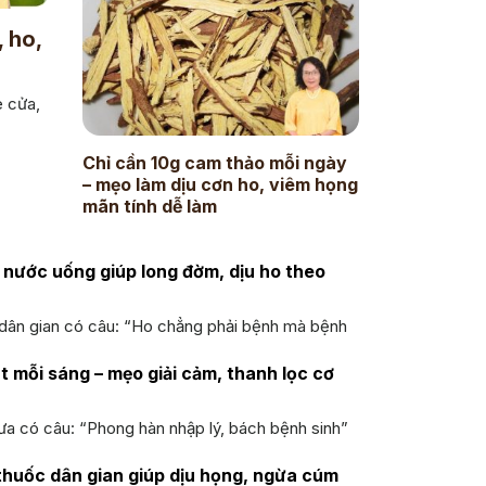
 ho,
e cửa,
Chỉ cần 10g cam thảo mỗi ngày
– mẹo làm dịu cơn ho, viêm họng
mãn tính dễ làm
u nước uống giúp long đờm, dịu ho theo
 dân gian có câu: “Ho chẳng phải bệnh mà bệnh
t mỗi sáng – mẹo giải cảm, thanh lọc cơ
ưa có câu: “Phong hàn nhập lý, bách bệnh sinh”
 thuốc dân gian giúp dịu họng, ngừa cúm