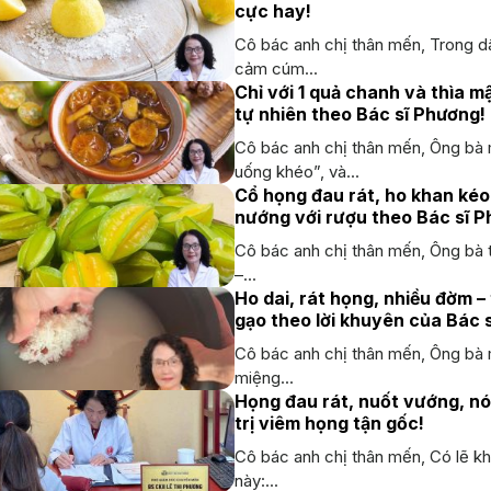
cực hay!
Cô bác anh chị thân mến, Trong dân
cảm cúm...
Chỉ với 1 quả chanh và thìa m
tự nhiên theo Bác sĩ Phương!
Cô bác anh chị thân mến, Ông bà 
uống khéo”, và...
Cổ họng đau rát, ho khan kéo
nướng với rượu theo Bác sĩ P
Cô bác anh chị thân mến, Ông bà t
–...
Ho dai, rát họng, nhiều đờm 
gạo theo lời khuyên của Bác 
Cô bác anh chị thân mến, Ông bà 
miệng...
Họng đau rát, nuốt vướng, nó
trị viêm họng tận gốc!
Cô bác anh chị thân mến, Có lẽ kh
này:...