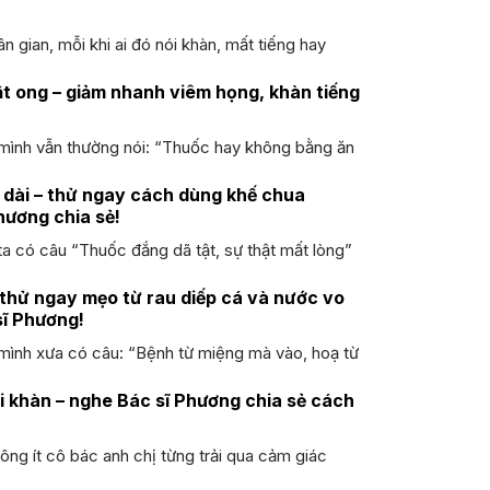
 gian, mỗi khi ai đó nói khàn, mất tiếng hay
ật ong – giảm nhanh viêm họng, khàn tiếng
mình vẫn thường nói: “Thuốc hay không bằng ăn
 dài – thử ngay cách dùng khế chua
hương chia sẻ!
a có câu “Thuốc đắng dã tật, sự thật mất lòng”
– thử ngay mẹo từ rau diếp cá và nước vo
sĩ Phương!
mình xưa có câu: “Bệnh từ miệng mà vào, hoạ từ
i khàn – nghe Bác sĩ Phương chia sẻ cách
ông ít cô bác anh chị từng trải qua cảm giác