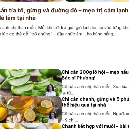
cần tía tô, gừng và đường đỏ – mẹo trị cảm lạnh,
dễ làm tại nhà
anh chị thân mến, Mỗi khi trời trở gió, gió lạnh len lỏi vào từng kh
à lúc cơ thể dễ “trở chứng” – đầu nhức âm ỉ, ho húng hắng,...
Chỉ cần 200g lô hội – mẹo nấ
Bác sĩ Phương!
Cô bác anh chị thân mến, Xưa kia
lại từ...
Chỉ cần chanh, gừng và 5 phú
thể hiệu quả tại nhà
Cô bác anh chị thân mến, Người x
– ý chỉ...
Chanh kết hợp với muối – bài