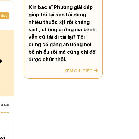
Xin bác sĩ Phương giải đáp
giúp tôi tại sao tôi dùng
 dày
nhiều thuốc xịt rồi kháng
sinh, chống dị ứng mà bệnh
vẫn cứ tái đi tái lại? Tôi
cũng cố gắng ăn uống bồi
bổ nhiều rồi mà cũng chỉ đỡ
được chút thôi.
o
XEM CHI TIẾT
a sẻ
 và