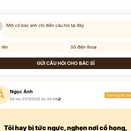
GỬI CÂU HỎI CHO BÁC SĨ
Ngọc Ánh
Á
Trào ngược dạ
Đã hỏi: 01/12/2025 lúc 04:48
Tôi hay bị tức ngực, nghẹn nơi cổ họng,