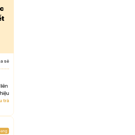
ớc
ết
a sẻ
liên
 hiệu
 trả
oang