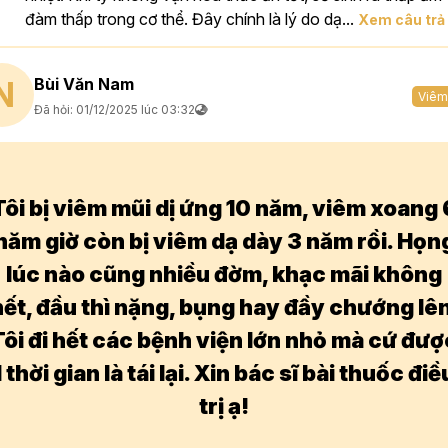
đàm thấp trong cơ thể. Đây chính là lý do dạ...
Xem câu trả 
Bùi Văn Nam
N
Viêm
Đã hỏi: 01/12/2025 lúc 03:32
Tôi bị viêm mũi dị ứng 10 năm, viêm xoang 
năm giờ còn bị viêm dạ dày 3 năm rồi. Họn
lúc nào cũng nhiều đờm, khạc mãi không
hết, đầu thì nặng, bụng hay đầy chướng lên
Tôi đi hết các bệnh viện lớn nhỏ mà cứ đượ
1 thời gian là tái lại. Xin bác sĩ bài thuốc điề
trị ạ!