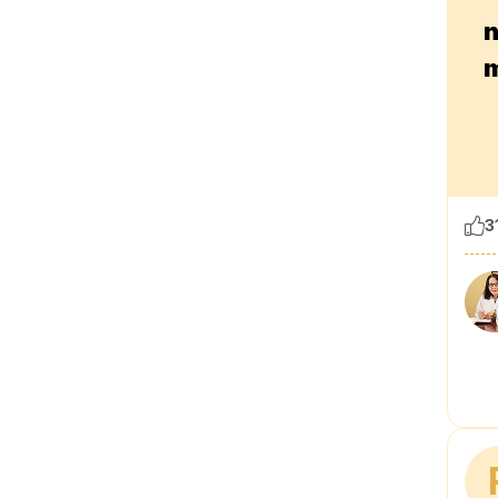
n
m
3