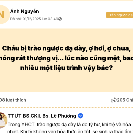
Ánh Nguyễn
N
Trào ngược dạ
Đã hỏi: 01/12/2025 lúc 03:49
Cháu bị trào ngược dạ dày, ợ hơi, ợ chua,
nóng rát thượng vị... lúc nào cũng mệt, ba
nhiêu một liệu trình vậy bác?
08 lượt thích
205 Chi
TTƯT BS.CKII. Bs. Lê Phương
Trong YHCT, trào ngược dạ dày là do tỳ hư, khí trệ và hỏa
nhiệt. Khi tỳ không vận hóa thức ăn tốt, sẽ sinh ra thấp ẩm