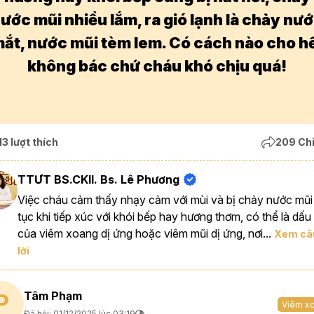
ước mũi nhiều lắm, ra gió lạnh là chảy nư
ắt, nước mũi tèm lem. Có cách nào cho h
không bác chứ cháu khó chịu quá!
13 lượt thích
209 Chi
TTƯT BS.CKII. Bs. Lê Phương
Việc cháu cảm thấy nhạy cảm với mùi và bị chảy nước mũi 
tục khi tiếp xúc với khói bếp hay hương thơm, có thể là dấu
của viêm xoang dị ứng hoặc viêm mũi dị ứng, nơi...
Xem câu
lời
Tâm Phạm
P
Viêm x
Đã hỏi: 01/12/2025 lúc 03:19