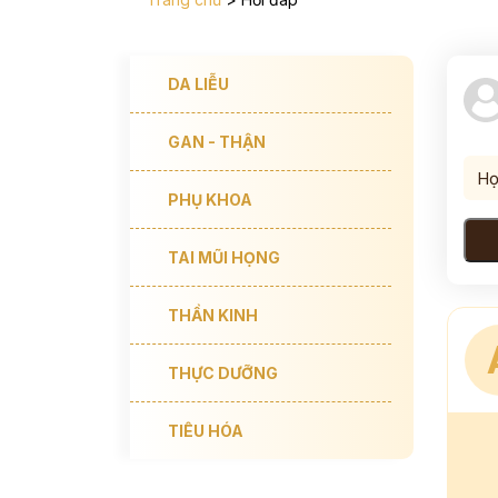
DA LIỄU
GAN - THẬN
PHỤ KHOA
TAI MŨI HỌNG
THẦN KINH
THỰC DƯỠNG
TIÊU HÓA