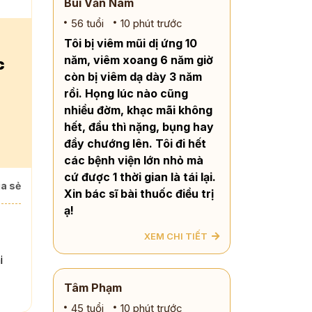
Bùi Văn Nam
56 tuổi
10 phút trước
Tôi bị viêm mũi dị ứng 10
năm, viêm xoang 6 năm giờ
c
còn bị viêm dạ dày 3 năm
rồi. Họng lúc nào cũng
nhiều đờm, khạc mãi không
hết, đầu thì nặng, bụng hay
đầy chướng lên. Tôi đi hết
các bệnh viện lớn nhỏ mà
cứ được 1 thời gian là tái lại.
a sẻ
Xin bác sĩ bài thuốc điều trị
ạ!
XEM CHI TIẾT
i
Tâm Phạm
45 tuổi
10 phút trước