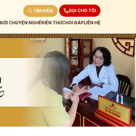
GỌI CHO TÔI
TÌM KIẾM
ĐỜI CHUYỆN NGHỀ
KIẾN THỨC
HỎI ĐÁP
LIÊN HỆ