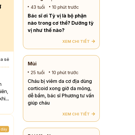
ợ
43 tuổi
10 phút trước
Bác sĩ ơi Tỳ vị là bộ phận
nào trong cơ thể? Dưỡng tỳ
vị như thế nào?
XEM CHI TIẾT
a sẻ
Mùi
25 tuổi
10 phút trước
Cháu bị viêm da cơ địa dùng
n
corticoid xong giờ da mỏng,
iên,
dễ bầm, bác sĩ Phương tư vấn
hi...
giúp cháu
XEM CHI TIẾT
 dày