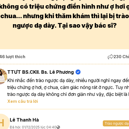
không có triệu chứng điển hình như ợ hơi 
chua... nhưng khi thăm khám thì lại bị trào
ngược dạ dày. Tại sao vậy bác sĩ?
46 lượt thích
230 Chi
TTƯT BS.CKII. Bs. Lê Phương
Khi nhắc đến trào ngược dạ dày, nhiều người nghĩ ngay đế
triệu chứng ợ hơi, ợ chua, cảm giác nóng rát ở ngực. Tuy nh
trào ngược dạ dày không chỉ đơn giản như vậy, đặc biệt là k
Xem câu trả lời
Lê Thanh Hà
H
Trào ngược dạ
Đã hỏi: 01/12/2025 lúc 04:40