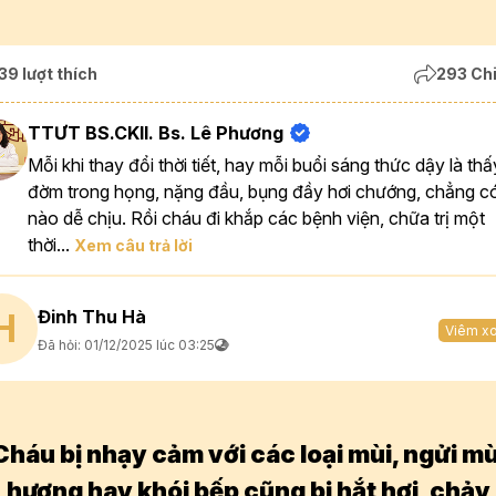
39 lượt thích
293 Chi
TTƯT BS.CKII. Bs. Lê Phương
Mỗi khi thay đổi thời tiết, hay mỗi buổi sáng thức dậy là thấ
đờm trong họng, nặng đầu, bụng đầy hơi chướng, chẳng có
nào dễ chịu. Rồi cháu đi khắp các bệnh viện, chữa trị một
thời...
Xem câu trả lời
Đinh Thu Hà
H
Viêm x
Đã hỏi: 01/12/2025 lúc 03:25
Cháu bị nhạy cảm với các loại mùi, ngửi mù
hương hay khói bếp cũng bị hắt hơi, chảy