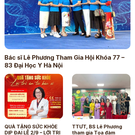
Bác sĩ Lê Phương Tham Gia Hội Khóa 77 –
83 Đại Học Y Hà Nội
QUÀ TẶNG SỨC KHỎE
TTƯT, BS Lê Phương
DỊP ĐẠI LỄ 2/9 – LỜI TRI
tham gia Tọa đàm