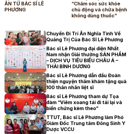
ÂN TỪ BÁC SĨ LÊ
“Chăm sóc sức khỏe
PHƯƠNG
chủ động và chữa bệnh
không dùng thuốc”
Chuyến Đi Tri Ân Nghĩa Tình Về
Quảng Trị Của Bác Sĩ Lê Phương
Bác sĩ Lê Phương đại diện Nhất
Nam nhận Giải thưởng SẢN PHẨM
– DỊCH VỤ TIÊU BIỂU CHÂU Á –
THÁI BÌNH DƯƠNG
Bác sĩ Lê Phương dẫn đầu Đoàn
thiện nguyện thăm khám tặng quà
100 thân nhân liệt sĩ
Bác sĩ Lê Phương tham dự Tọa
đàm “Viêm xoang tái đi tái lại và
biến chứng kèm theo”
TTUT, Bác sĩ Lê Phương làm Phó
Giám Đốc Trung tâm Đông Sinh Y
Dược VCCU