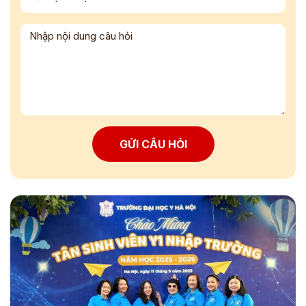
GỬI CÂU HỎI