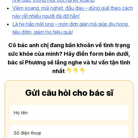
Viêm xoang, mũi nghẹt, đầu đau – dùng quế theo cách
này rất nhiều người đã đỡ hẳn!
Lá hẹ hấp mật ong – món đơn giản mà giúp dịu họng,
tiêu đờm, giảm ho hiệu quả!
Cô bác anh chị đang băn khoăn về tình trạng
sức khỏe của mình? Hãy điền form bên dưới,
bác sĩ Phương sẽ lắng nghe và tư vấn tận tình
nhất
Gửi câu hỏi cho bác sĩ