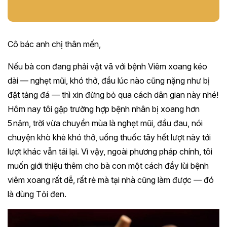
Cô bác anh chị thân mến,
Nếu bà con đang phải vật vã với bệnh Viêm xoang kéo
dài — nghẹt mũi, khó thở, đầu lúc nào cũng nặng như bị
đặt tảng đá — thì xin đừng bỏ qua cách dân gian này nhé!
Hôm nay tôi gặp trường hợp bệnh nhân bị xoang hơn
5 năm, trời vừa chuyển mùa là nghẹt mũi, đầu đau, nói
chuyện khò khè khó thở, uống thuốc tây hết lượt này tới
lượt khác vẫn tái lại. Vì vậy, ngoài phương pháp chính, tôi
muốn giới thiệu thêm cho bà con một cách đẩy lùi bệnh
viêm xoang rất dễ, rất rẻ mà tại nhà cũng làm được — đó
là dùng Tỏi đen.