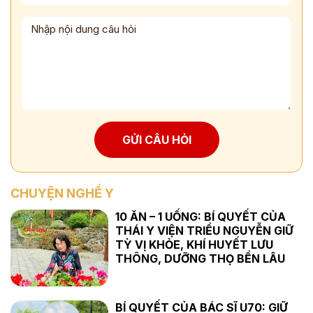
GỬI CÂU HỎI
CHUYỆN NGHỀ Y
10 ĂN – 1 UỐNG: BÍ QUYẾT CỦA
THÁI Y VIỆN TRIỀU NGUYỄN GIỮ
TỲ VỊ KHỎE, KHÍ HUYẾT LƯU
THÔNG, DƯỠNG THỌ BỀN LÂU
BÍ QUYẾT CỦA BÁC SĨ U70: GIỮ