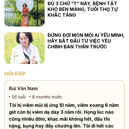
ĐỦ 3 CHỮ “T” NÀY, BỆNH TẬT
KHÓ BÉN MẢNG, TUỔI THỌ TỰ
KHẮC TĂNG
ĐỪNG ĐỢI MÒN MỎI AI YÊU MÌNH,
HÃY BẮT ĐẦU TỪ VIỆC YÊU
CHÍNH BẢN THÂN TRƯỚC
HỎI ĐÁP
Bùi Văn Nam
56 tuổi
8 months trước
Tôi bị viêm mũi dị ứng 10 năm, viêm xoang 6 năm
giờ còn bị viêm dạ dày 3 năm rồi. Họng lúc nào
cũng nhiều đờm, khạc mãi không hết, đầu thì
nặng, bụng hay đầy chướng lên. Tôi đi hết các