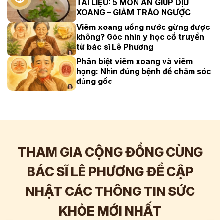
TÀI LIỆU: 5 MÓN ĂN GIÚP DỊU
XOANG – GIẢM TRÀO NGƯỢC
Viêm xoang uống nước gừng được
không? Góc nhìn y học cổ truyền
từ bác sĩ Lê Phương
Phân biệt viêm xoang và viêm
họng: Nhìn đúng bệnh để chăm sóc
đúng gốc
THAM GIA CỘNG ĐỒNG CÙNG
BÁC SĨ LÊ PHƯƠNG ĐỂ CẬP
NHẬT CÁC THÔNG TIN SỨC
Hơn
60.000
Tương tác
KHỎE MỚI NHẤT