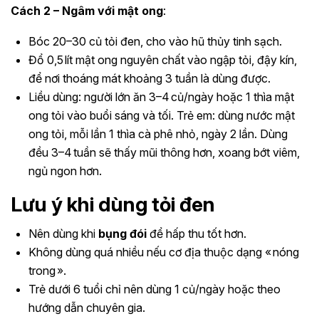
Cách 2 – Ngâm với mật ong
:
Bóc 20–30 củ tỏi đen, cho vào hũ thủy tinh sạch.
Đổ 0,5 lít mật ong nguyên chất vào ngập tỏi, đậy kín,
để nơi thoáng mát khoảng 3 tuần là dùng được.
Liều dùng: người lớn ăn 3–4 củ/ngày hoặc 1 thìa mật
ong tỏi vào buổi sáng và tối. Trẻ em: dùng nước mật
ong tỏi, mỗi lần 1 thìa cà phê nhỏ, ngày 2 lần. Dùng
đều 3–4 tuần sẽ thấy mũi thông hơn, xoang bớt viêm,
ngủ ngon hơn.
Lưu ý khi dùng tỏi đen
Nên dùng khi
bụng đói
để hấp thu tốt hơn.
Không dùng quá nhiều nếu cơ địa thuộc dạng « nóng
trong ».
Trẻ dưới 6 tuổi chỉ nên dùng 1 củ/ngày hoặc theo
hướng dẫn chuyên gia.