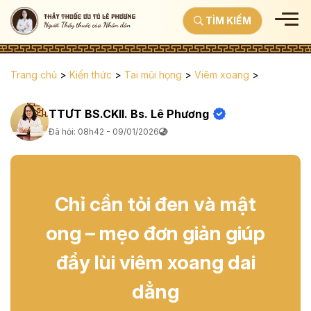
TÌM KIẾM
Trang chủ
>
Kiến thức
>
Tai mũi họng
>
Viêm xoang
>
TTƯT BS.CKII. Bs. Lê Phương
Đã hỏi: 08h42 - 09/01/2026
Chỉ cần tỏi đen và mật
ong – mẹo đơn giản giúp
đẩy lùi viêm xoang dai
dẳng