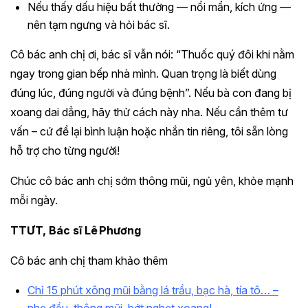
Nếu thấy dấu hiệu bất thường — nổi mẩn, kích ứng —
nên tạm ngưng và hỏi bác sĩ.
Cô bác anh chị ơi, bác sĩ vẫn nói: “Thuốc quý đôi khi nằm
ngay trong gian bếp nhà mình. Quan trọng là biết dùng
đúng lúc, đúng người và đúng bệnh”. Nếu bà con đang bị
xoang dai dẳng, hãy thử cách này nha. Nếu cần thêm tư
vấn – cứ để lại bình luận hoặc nhắn tin riêng, tôi sẵn lòng
hỗ trợ cho từng người!
Chúc cô bác anh chị sớm thông mũi, ngủ yên, khỏe mạnh
mỗi ngày.
TTƯT, Bác sĩ Lê Phương
Cô bác anh chị tham khảo thêm
Chỉ 15 phút xông mũi bằng lá trầu, bạc hà, tía tô… –
nhẹ đầu, thông mũi, bớt nghẹt xoang!