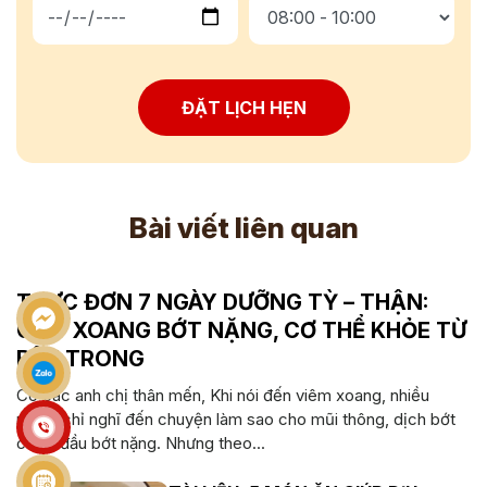
ĐẶT LỊCH HẸN
Bài viết liên quan
THỰC ĐƠN 7 NGÀY DƯỠNG TỲ – THẬN:
GIÚP XOANG BỚT NẶNG, CƠ THỂ KHỎE TỪ
BÊN TRONG
Cô bác anh chị thân mến, Khi nói đến viêm xoang, nhiều
người chỉ nghĩ đến chuyện làm sao cho mũi thông, dịch bớt
chảy, đầu bớt nặng. Nhưng theo...