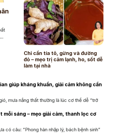
hân
bất
..
Chỉ cần tía tô, gừng và đường
đỏ – mẹo trị cảm lạnh, ho, sốt dễ
làm tại nhà
gian giúp kháng khuẩn, giải cảm không cần
gió, mưa nắng thất thường là lúc cơ thể dễ “trở
t mỗi sáng – mẹo giải cảm, thanh lọc cơ
ưa có câu: “Phong hàn nhập lý, bách bệnh sinh”