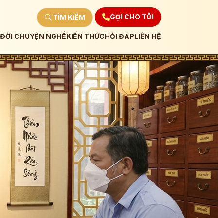
GỌI CHO TÔI
TÌM KIẾM
ĐỜI CHUYỆN NGHỀ
KIẾN THỨC
HỎI ĐÁP
LIÊN HỆ