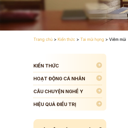
Trang chủ
>
Kiến thức
>
Tai mũi họng
>
Viêm mũi
KIẾN THỨC
HOẠT ĐỘNG CÁ NHÂN
CÂU CHUYỆN NGHỀ Y
HIỆU QUẢ ĐIỀU TRỊ