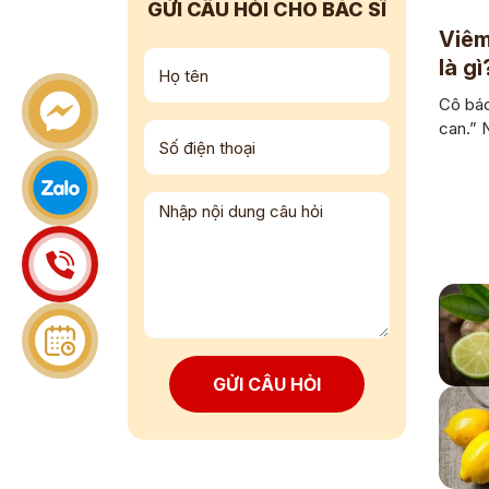
GỬI CÂU HỎI CHO BÁC SĨ
Viêm
là gì
Cô bác
can.” 
GỬI CÂU HỎI