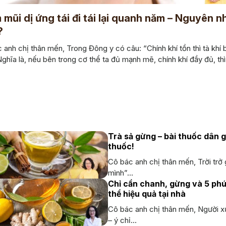
 mũi dị ứng tái đi tái lại quanh năm – Nguyên n
?
 anh chị thân mến, Trong Đông y có câu: “Chính khí tồn thì tà khí 
Nghĩa là, nếu bên trong cơ thể ta đủ mạnh mẽ, chính khí đầy đủ, thì.
Trà sả gừng – bài thuốc dân 
thuốc!
Cô bác anh chị thân mến, Trời trở 
mình”...
Chỉ cần chanh, gừng và 5 phú
thể hiệu quả tại nhà
Cô bác anh chị thân mến, Người x
– ý chỉ...