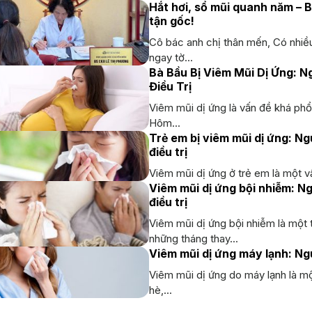
Hắt hơi, sổ mũi quanh năm – B
tận gốc!
Cô bác anh chị thân mến, Có nhiều
ngay tờ...
Bà Bầu Bị Viêm Mũi Dị Ứng: 
Điều Trị
Viêm mũi dị ứng là vấn đề khá phổ 
Hôm...
Trẻ em bị viêm mũi dị ứng: 
điều trị
Viêm mũi dị ứng ở trẻ em là một vấ
Viêm mũi dị ứng bội nhiễm: 
điều trị
Viêm mũi dị ứng bội nhiễm là một 
những tháng thay...
Viêm mũi dị ứng máy lạnh: Ng
Viêm mũi dị ứng do máy lạnh là m
hè,...