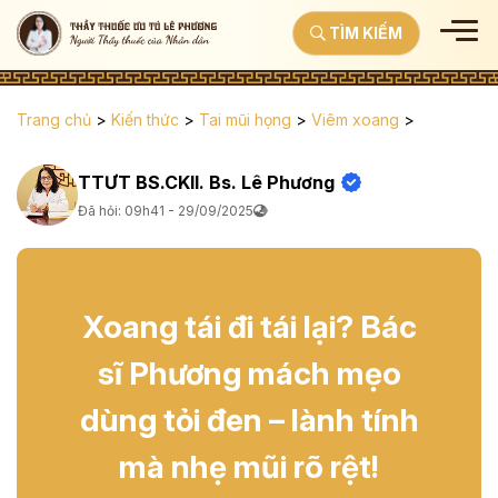
TÌM KIẾM
Trang chủ
>
Kiến thức
>
Tai mũi họng
>
Viêm xoang
>
TTƯT BS.CKII. Bs. Lê Phương
Đã hỏi: 09h41 - 29/09/2025
Xoang tái đi tái lại? Bác
sĩ Phương mách mẹo
dùng tỏi đen – lành tính
mà nhẹ mũi rõ rệt!