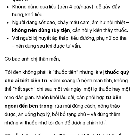
Không dùng quá liều (trên 4 củ/ngày), dễ gây đầy
bụng, khó tiêu.
Người đang sốt cao, chảy máu cam, âm hư nội nhiệt –
không nên dùng tùy tiện
, cần hỏi ý kiến thầy thuốc.
Với người bị huyết áp thấp, tiểu đường, phụ nữ có thai
– nên dùng sau khi được tư vấn.
Cô bác anh chị thân mến,
Tỏi đen không phải là “thuốc tiên” nhưng là
vị thuốc quý
cho ai biết kiên trì
. Viêm xoang là bệnh mãn tính, không
thể “hết sạch” chỉ sau một vài ngày, một lọ thuốc hay một
mẹo dân gian. Muốn khỏi lâu dài, cần phối hợp
từ bên
ngoài đến bên trong
: rửa mũi đúng cách, xông thảo
dược, ăn uống hợp lý, bồi bổ tạng phủ – và dùng thêm
những vị thuốc như tỏi đen để dưỡng chính khí.