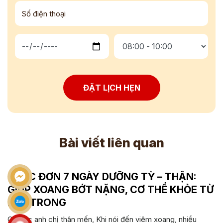
ĐẶT LỊCH HẸN
Bài viết liên quan
THỰC ĐƠN 7 NGÀY DƯỠNG TỲ – THẬN:
GIÚP XOANG BỚT NẶNG, CƠ THỂ KHỎE TỪ
BÊN TRONG
Cô bác anh chị thân mến, Khi nói đến viêm xoang, nhiều