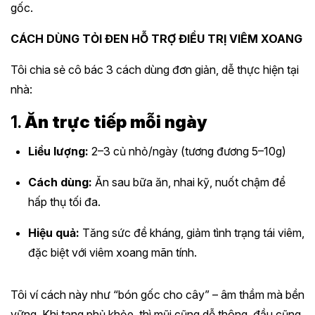
gốc.
CÁCH DÙNG TỎI ĐEN HỖ TRỢ ĐIỀU TRỊ VIÊM XOANG
Tôi chia sẻ cô bác 3 cách dùng đơn giản, dễ thực hiện tại
nhà:
1.
Ăn trực tiếp mỗi ngày
Liều lượng:
2–3 củ nhỏ/ngày (tương đương 5–10g)
Cách dùng:
Ăn sau bữa ăn, nhai kỹ, nuốt chậm để
hấp thụ tối đa.
Hiệu quả:
Tăng sức đề kháng, giảm tình trạng tái viêm,
đặc biệt với viêm xoang mãn tính.
Tôi ví cách này như “bón gốc cho cây” – âm thầm mà bền
vững. Khi tạng phủ khỏe, thì mũi cũng dễ thông, đầu cũng