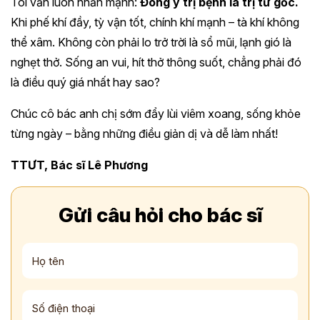
Tôi vẫn luôn nhấn mạnh:
Đông y trị bệnh là trị từ gốc.
Khi phế khí đầy, tỳ vận tốt, chính khí mạnh – tà khí không
thể xâm. Không còn phải lo trở trời là sổ mũi, lạnh gió là
nghẹt thở. Sống an vui, hít thở thông suốt, chẳng phải đó
là điều quý giá nhất hay sao?
Chúc cô bác anh chị sớm đẩy lùi viêm xoang, sống khỏe
từng ngày – bằng những điều giản dị và dễ làm nhất!
TTƯT, Bác sĩ Lê Phương
Gửi câu hỏi cho bác sĩ