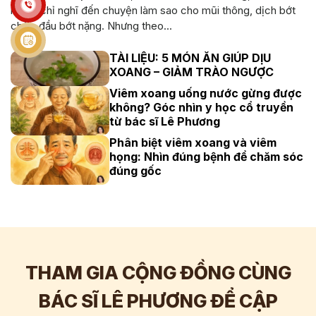
người chỉ nghĩ đến chuyện làm sao cho mũi thông, dịch bớt
chảy, đầu bớt nặng. Nhưng theo...
TÀI LIỆU: 5 MÓN ĂN GIÚP DỊU
XOANG – GIẢM TRÀO NGƯỢC
Viêm xoang uống nước gừng được
không? Góc nhìn y học cổ truyền
từ bác sĩ Lê Phương
Phân biệt viêm xoang và viêm
họng: Nhìn đúng bệnh để chăm sóc
đúng gốc
THAM GIA CỘNG ĐỒNG CÙNG
BÁC SĨ LÊ PHƯƠNG ĐỂ CẬP