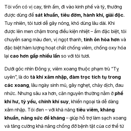
Tỏi vốn có vị cay, tính ấm, đi vào kinh phế và tỳ, thường
được dùng để
sát khuẩn, tiêu đờm, hành khí, giải độc
.
Tuy nhiên, tỏi tươi dễ gây nóng, khó dùng lâu dài. Khi
được lên men chậm trong điều kiện nhiệt – ẩm đặc biệt, tỏi
chuyển sang màu đen, vị ngọt thanh,
tính ôn hòa hơn
và
đặc biệt hàm lượng hoạt chất chống viêm, chống oxy hóa
lại
cao hơn gấp nhiều lần
so với tỏi tươi.
Dưới góc nhìn Đông y, viêm xoang thuộc phạm trù “Tỵ
uyên”, là do
tà khí xâm nhập, đàm trọc tích tụ trong
các xoang
, lâu ngày sinh mủ, gây nghẹt, chảy dịch, đau
nhức. Nhưng sâu xa hơn, căn nguyên thường nằm ở
phế
khí hư, tỳ yếu, chính khí suy
, khiến ngoại tà dễ dàng
xâm nhập. Tỏi đen – với khả năng
tiêu viêm, kháng
khuẩn, nâng sức đề kháng
– giúp hỗ trợ làm sạch xoang
và tăng cường khả năng chống đỡ bệnh tật của cơ thể từ