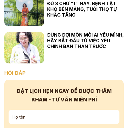
ĐỦ 3 CHỮ “T” NÀY, BỆNH TẬT
KHÓ BÉN MẢNG, TUỔI THỌ TỰ
KHẮC TĂNG
ĐỪNG ĐỢI MÒN MỎI AI YÊU MÌNH,
HÃY BẮT ĐẦU TỪ VIỆC YÊU
CHÍNH BẢN THÂN TRƯỚC
HỎI ĐÁP
ĐẶT LỊCH HẸN NGAY
ĐỂ ĐƯỢC THĂM
KHÁM - TƯ VẤN
MIỄN PHÍ