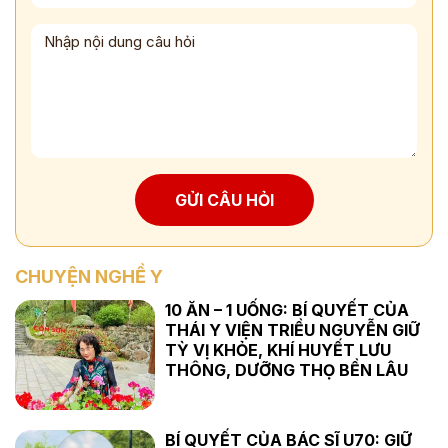
GỬI CÂU HỎI
CHUYỆN NGHỀ Y
10 ĂN – 1 UỐNG: BÍ QUYẾT CỦA
THÁI Y VIỆN TRIỀU NGUYỄN GIỮ
TỲ VỊ KHỎE, KHÍ HUYẾT LƯU
THÔNG, DƯỠNG THỌ BỀN LÂU
BÍ QUYẾT CỦA BÁC SĨ U70: GIỮ