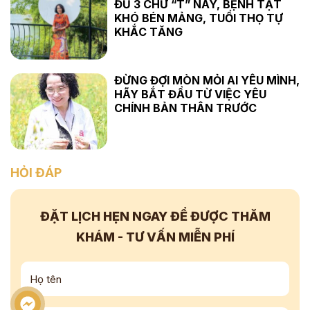
ĐỦ 3 CHỮ “T” NÀY, BỆNH TẬT
KHÓ BÉN MẢNG, TUỔI THỌ TỰ
KHẮC TĂNG
ĐỪNG ĐỢI MÒN MỎI AI YÊU MÌNH,
HÃY BẮT ĐẦU TỪ VIỆC YÊU
CHÍNH BẢN THÂN TRƯỚC
HỎI ĐÁP
ĐẶT LỊCH HẸN NGAY
ĐỂ ĐƯỢC THĂM
KHÁM - TƯ VẤN
MIỄN PHÍ