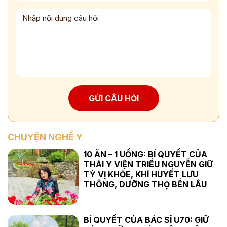
GỬI CÂU HỎI
CHUYỆN NGHỀ Y
10 ĂN – 1 UỐNG: BÍ QUYẾT CỦA
THÁI Y VIỆN TRIỀU NGUYỄN GIỮ
TỲ VỊ KHỎE, KHÍ HUYẾT LƯU
THÔNG, DƯỠNG THỌ BỀN LÂU
BÍ QUYẾT CỦA BÁC SĨ U70: GIỮ