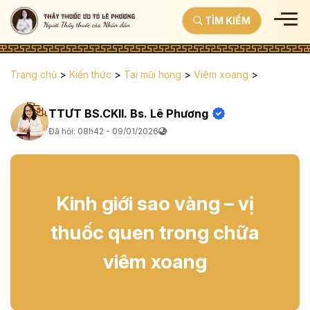
TÌM KIẾM
Trang chủ
>
Kiến thức
>
Tai mũi họng
>
Viêm xoang
>
TTƯT BS.CKII. Bs. Lê Phương
Đã hỏi: 08h42 - 09/01/2026
Kinh giới sao vàng – vị
thuốc quen trong chữa
viêm xoang