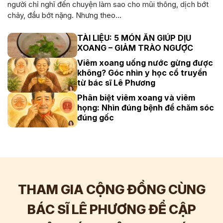
người chỉ nghĩ đến chuyện làm sao cho mũi thông, dịch bớt
chảy, đầu bớt nặng. Nhưng theo...
TÀI LIỆU: 5 MÓN ĂN GIÚP DỊU
XOANG – GIẢM TRÀO NGƯỢC
Viêm xoang uống nước gừng được
không? Góc nhìn y học cổ truyền
từ bác sĩ Lê Phương
Phân biệt viêm xoang và viêm
họng: Nhìn đúng bệnh để chăm sóc
đúng gốc
THAM GIA CỘNG ĐỒNG CÙNG
BÁC SĨ LÊ PHƯƠNG ĐỂ CẬP