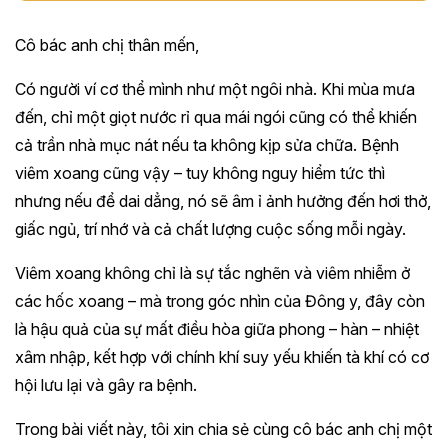
Cô bác anh chị thân mến,
Có người ví cơ thể mình như một ngôi nhà. Khi mùa mưa
đến, chỉ một giọt nước rỉ qua mái ngói cũng có thể khiến
cả trần nhà mục nát nếu ta không kịp sửa chữa. Bệnh
viêm xoang cũng vậy – tuy không nguy hiểm tức thì
nhưng nếu để dai dẳng, nó sẽ âm ỉ ảnh hưởng đến hơi thở,
giấc ngủ, trí nhớ và cả chất lượng cuộc sống mỗi ngày.
Viêm xoang không chỉ là sự tắc nghẽn và viêm nhiễm ở
các hốc xoang – mà trong góc nhìn của Đông y, đây còn
là hậu quả của sự mất điều hòa giữa phong – hàn – nhiệt
xâm nhập, kết hợp với chính khí suy yếu khiến tà khí có cơ
hội lưu lại và gây ra bệnh.
Trong bài viết này, tôi xin chia sẻ cùng cô bác anh chị một