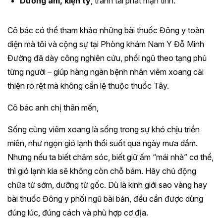
Dưỡng âm, kiện tỳ
, tránh tái phát mạn tính.
Cô bác có thể tham khảo những bài thuốc Đông y toàn
diện mà tôi và cộng sự tại Phòng khám Nam Y Đỗ Minh
Đường đã dày công nghiên cứu, phối ngũ theo tạng phủ
từng người – giúp hàng ngàn bệnh nhân viêm xoang cải
thiện rõ rệt mà không cần lệ thuộc thuốc Tây.
Cô bác anh chị thân mến,
Sống cùng viêm xoang là sống trong sự khó chịu triền
miên, như ngọn gió lạnh thổi suốt qua ngày mưa dầm.
Nhưng nếu ta biết chăm sóc, biết giữ ấm “mái nhà” cơ thể,
thì gió lạnh kia sẽ không còn chỗ bám. Hãy chủ động
chữa từ sớm, dưỡng từ gốc. Dù là kinh giới sao vàng hay
bài thuốc Đông y phối ngũ bài bản, đều cần được dùng
đúng lúc, đúng cách và phù hợp cơ địa.