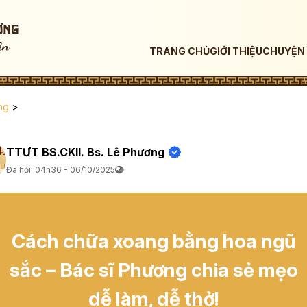
TRANG CHỦ
GIỚI THIỆU
CHUYỆN 
ng
>
TTƯT BS.CKII. Bs. Lê Phương
Đã hỏi: 04h36 - 06/10/2025
Cách chữa xoang bằng hoa ngũ
sắc – Bác sĩ Phương chia sẻ mẹo
dễ làm, dễ thở!