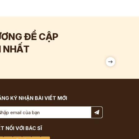
ƯƠNG ĐỂ CẬP
Hơn
120.000
I NHẤT
Tương tác
NG KÝ NHẬN BÀI VIẾT MỚI
T NỐI VỚI BÁC SĨ