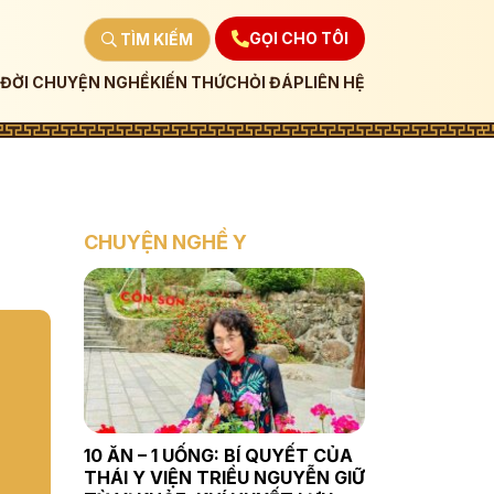
GỌI CHO TÔI
TÌM KIẾM
ĐỜI CHUYỆN NGHỀ
KIẾN THỨC
HỎI ĐÁP
LIÊN HỆ
CHUYỆN NGHỀ Y
10 ĂN – 1 UỐNG: BÍ QUYẾT CỦA
THÁI Y VIỆN TRIỀU NGUYỄN GIỮ