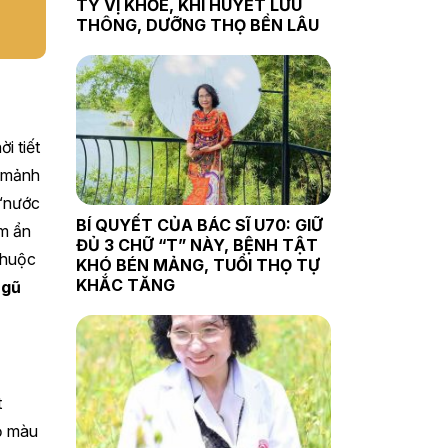
TỲ VỊ KHỎE, KHÍ HUYẾT LƯU
THÔNG, DƯỠNG THỌ BỀN LÂU
i tiết
à mảnh
 “nước
BÍ QUYẾT CỦA BÁC SĨ U70: GIỮ
ềm ẩn
ĐỦ 3 CHỮ “T” NÀY, BỆNH TẬT
thuộc
KHÓ BÉN MẢNG, TUỔI THỌ TỰ
KHẮC TĂNG
ngũ
t
ỏ màu