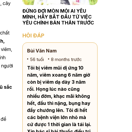
, cây
ĐỪNG ĐỢI MÒN MỎI AI YÊU
MÌNH, HÃY BẮT ĐẦU TỪ VIỆC
YÊU CHÍNH BẢN THÂN TRƯỚC
 chất
HỎI ĐÁP
h,
 viêm,
Bùi Văn Nam
ính
56 tuổi
8 months trước
 người
Tôi bị viêm mũi dị ứng 10
năm, viêm xoang 6 năm giờ
còn bị viêm dạ dày 3 năm
ũ sắc
rồi. Họng lúc nào cũng
nhiều đờm, khạc mãi không
hết, đầu thì nặng, bụng hay
đầy chướng lên. Tôi đi hết
các bệnh viện lớn nhỏ mà
 để
cứ được 1 thời gian là tái lại.
Xin bác sĩ bài thuốc điều trị