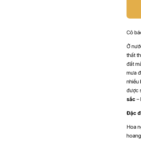
Cô bác
Ở nước
thất t
đất mà
mưa đọ
nhiều 
được s
sắc
– 
Đặc đ
Hoa ng
hoang