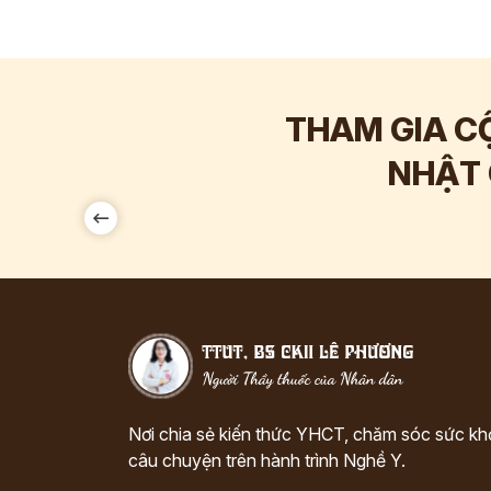
THAM GIA C
00
Hơn
142.000
NHẬT 
Tương tác
Nơi chia sẻ kiến thức YHCT, chăm sóc sức k
câu chuyện trên hành trình Nghề Y.