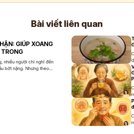
Bài viết liên quan
T
HẬN: GIÚP XOANG
N TRONG
C
d
, nhiều người chỉ nghĩ đến
u bớt nặng. Nhưng theo...
G
C
m
P
đ
C
m