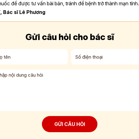
huốc để được tư vấn bài bản, tránh để bệnh trở thành mạn tính.
 Bác sĩ Lê Phương
Gửi câu hỏi cho bác sĩ
GỬI CÂU HỎI