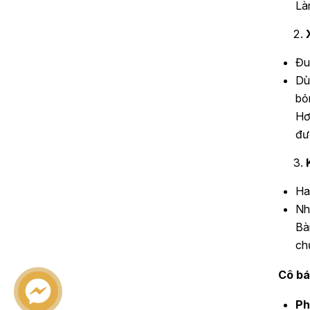
Là
Đu
Dù
bỏ
Hơ
đư
Ha
Nh
Bà
ch
Cô bá
Ph