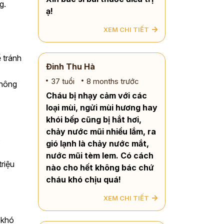
g.
ạ!
XEM CHI TIẾT
 tránh
Đinh Thu Hà
37 tuổi
8 months trước
thông
Cháu bị nhạy cảm với các
loại mùi, ngửi mùi hương hay
khói bếp cũng bị hắt hơi,
chảy nước mũi nhiều lắm, ra
.
gió lạnh là chảy nước mắt,
nước mũi tèm lem. Có cách
triệu
nào cho hết không bác chứ
cháu khó chịu quá!
XEM CHI TIẾT
 khó