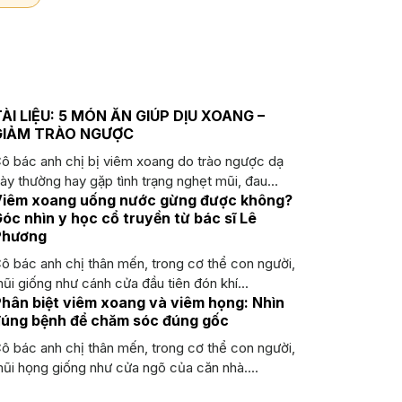
ÀI LIỆU: 5 MÓN ĂN GIÚP DỊU XOANG –
GIẢM TRÀO NGƯỢC
ô bác anh chị bị viêm xoang do trào ngược dạ
ày thường hay gặp tình trạng nghẹt mũi, đau...
Viêm xoang uống nước gừng được không?
óc nhìn y học cổ truyền từ bác sĩ Lê
Phương
ô bác anh chị thân mến, trong cơ thể con người,
ũi giống như cánh cửa đầu tiên đón khí...
hân biệt viêm xoang và viêm họng: Nhìn
úng bệnh để chăm sóc đúng gốc
ô bác anh chị thân mến, trong cơ thể con người,
ũi họng giống như cửa ngõ của căn nhà....