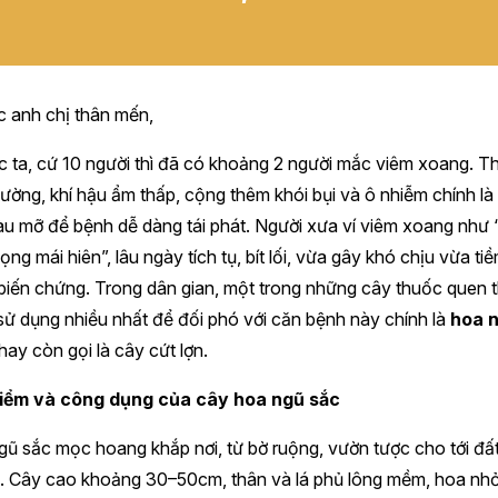
 anh chị thân mến,
 ta, cứ 10 người thì đã có khoảng 2 người mắc viêm xoang. Thờ
hường, khí hậu ẩm thấp, cộng thêm khói bụi và ô nhiễm chính l
u mỡ để bệnh dễ dàng tái phát. Người xưa ví viêm xoang như
ng mái hiên”, lâu ngày tích tụ, bít lối, vừa gây khó chịu vừa ti
biến chứng. Trong dân gian, một trong những cây thuốc quen 
ử dụng nhiều nhất để đối phó với căn bệnh này chính là
hoa 
hay còn gọi là cây cứt lợn.
iểm và công dụng của cây hoa ngũ sắc
ũ sắc mọc hoang khắp nơi, từ bờ ruộng, vườn tược cho tới đấ
. Cây cao khoảng 30–50cm, thân và lá phủ lông mềm, hoa nh