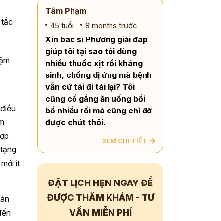
Tâm Phạm
 tắc
45 tuổi
8 months trước
Xin bác sĩ Phương giải đáp
giúp tôi tại sao tôi dùng
hậm
nhiều thuốc xịt rồi kháng
sinh, chống dị ứng mà bệnh
vẫn cứ tái đi tái lại? Tôi
cũng cố gắng ăn uống bồi
 điều
bổ nhiều rồi mà cũng chỉ đỡ
àm
được chút thôi.
hợp
XEM CHI TIẾT
 tạng
mới ít
ĐẶT LỊCH HẸN NGAY
ĐỂ
ĐƯỢC THĂM KHÁM - TƯ
oàn
VẤN
MIỄN PHÍ
 đến