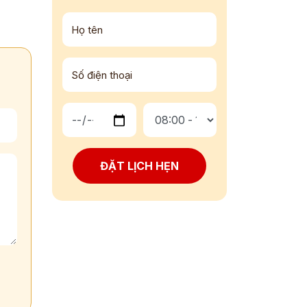
ĐẶT LỊCH HẸN