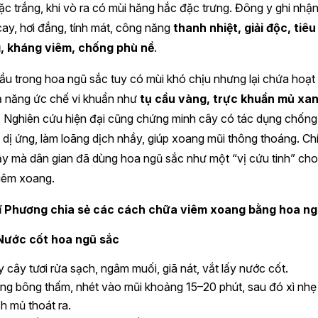
ặc trắng, khi vò ra có mùi hăng hắc đặc trưng. Đông y ghi nhận
cay, hơi đắng, tính mát, công năng
thanh nhiệt, giải độc, tiêu
, kháng viêm, chống phù nề
.
ầu trong hoa ngũ sắc tuy có mùi khó chịu nhưng lại chứa hoạt
ả năng ức chế vi khuẩn như
tụ cầu vàng, trực khuẩn mủ xan
. Nghiên cứu hiện đại cũng chứng minh cây có tác dụng chống
dị ứng, làm loãng dịch nhầy, giúp xoang mũi thông thoáng. Ch
y mà dân gian đã dùng hoa ngũ sắc như một “vị cứu tinh” cho
iêm xoang.
ĩ Phương chia sẻ các cách chữa viêm xoang bằng hoa ng
Nước cốt hoa ngũ sắc
y cây tươi rửa sạch, ngâm muối, giã nát, vắt lấy nước cốt.
ng bông thấm, nhét vào mũi khoảng 15–20 phút, sau đó xì nhẹ
ch mủ thoát ra.