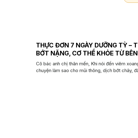
THỰC ĐƠN 7 NGÀY DƯỠNG TỲ – T
BỚT NẶNG, CƠ THỂ KHỎE TỪ BÊ
Cô bác anh chị thân mến, Khi nói đến viêm xoang
chuyện làm sao cho mũi thông, dịch bớt chảy, đầ