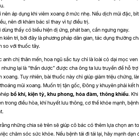
u.
ỉ nên áp dụng khi viêm xoang ở mức nhẹ. Nếu dịch mũi đặc, bít
ều, nên đi khám bác sĩ thay vì tự điều trị.
i dùng thấy có biểu hiện dị ứng, phát ban, cần ngưng ngay.
n kiên trì, bởi đây là phương pháp dân gian, tác dụng thường c
n so với thuốc tây.
 anh chị thân mến, hoa ngũ sắc tuy chỉ là loài cỏ dại mọc ven
nhưng lại là “thần dược” được cha ông ta lưu truyền để hỗ trợ
êm xoang. Tuy nhiên, bài thuốc này chỉ giúp giảm triệu chứng, l
thoáng mũi xoang. Muốn trị tận gốc, Đông y khuyên phải kết 
phép
bổ khí, kiện tỳ, khu phong, hóa đàm, thông khiếu
. Khi
n trong điều hòa, khí huyết lưu thông, cơ thể khỏe mạnh, bệnh 
t.
ằng những chia sẻ trên sẽ giúp cô bác có thêm lựa chọn an t
việc chăm sóc sức khỏe. Nếu bệnh tái đi tái lại, hãy mạnh dạn