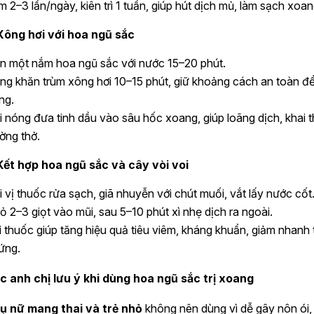
m 2–3 lần/ngày, kiên trì 1 tuần, giúp hút dịch mủ, làm sạch xoan
Xông hơi với hoa ngũ sắc
n một nắm hoa ngũ sắc với nước 15–20 phút.
ng khăn trùm xông hơi 10–15 phút, giữ khoảng cách an toàn để
ng.
i nóng đưa tinh dầu vào sâu hốc xoang, giúp loãng dịch, khai 
ờng thở.
Kết hợp hoa ngũ sắc và cây vòi voi
i vị thuốc rửa sạch, giã nhuyễn với chút muối, vắt lấy nước cốt
ỏ 2–3 giọt vào mũi, sau 5–10 phút xì nhẹ dịch ra ngoài.
i thuốc giúp tăng hiệu quả tiêu viêm, kháng khuẩn, giảm nhanh 
ứng.
c anh chị lưu ý khi dùng hoa ngũ sắc trị xoang
ụ nữ mang thai và trẻ nhỏ
không nên dùng vì dễ gây nôn ói,