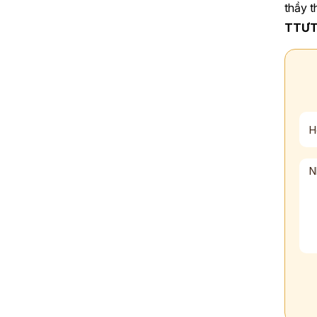
thầy t
TTƯT,