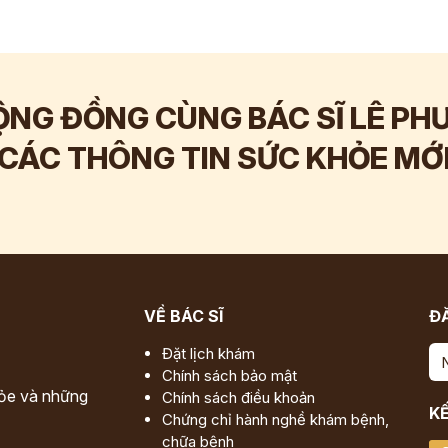
ỘNG ĐỒNG CÙNG BÁC SĨ LÊ PH
Hơn
142.000
Hơn
120.000
CÁC THÔNG TIN SỨC KHỎE MỚ
Tương tác
Tương tác
VỀ BÁC SĨ
ĐĂ
Đặt lịch khám
Chính sách bảo mật
hỏe và những
Chính sách điều khoản
KẾ
Chứng chỉ hành nghề khám bệnh,
chữa bệnh