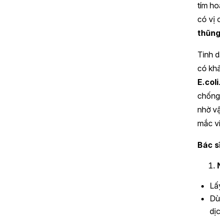
tím ho
có vị 
thũng
Tinh d
có kh
E.coli
chống 
nhờ vậ
mắc v
Bác s
Lấ
Dù
dị