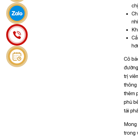
chị
Ch
nhi
Kh
Cầ
hơ
Cô bác
đường 
trị vi
thông 
thêm 
phủ bê
tái phá
Mong r
trong 