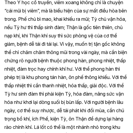
Theo Y học cổ truyền, viêm xoang không chỉ là chuyện
“cái mũi bị viêm”, mà là biểu hiện của sự mất điều hòa bên
trong. Phế chủ bì mao, khai khiếu ra mũi; Tỳ chủ vận hóa,
nếu Tỳ hư thì thấp sinh đàm; Thận là gốc tiên thiên, chủ
nạp khí, khi Thận khí suy thì sức phòng vệ của cơ thể
giảm, bệnh dễ tái đi tái lại. Vì vậy, muốn trị tận gốc không
thể chỉ chăm chăm thông mũi trong vài ngày, mà cần biện
chứng rõ người bệnh thuộc phong hàn, phong nhiệt, thấp
nhiệt, đàm trọc hay chính khí hư. Với thể phong hàn thì
phép trị là khu phong tán hàn, ôn phế thông khiếu. Với thể
thấp nhiệt thì cần thanh nhiệt, hóa thấp, giải độc. Với thể
Tỳ hư sinh đàm thì phải kiện Tỳ, hóa đàm, nâng sức vận
hóa như khơi lại dòng suối bị bùn lấp. Với người bệnh lâu
ngày, cơ thể suy nhược, dễ tái phát khi đổi mùa, cần chú
trọng bổ khí, ích Phế, kiện Tỳ, ôn Thận để dựng lại hàng
rào chính khí. Lá lốt có thể là một nhánh nhỏ trong khu