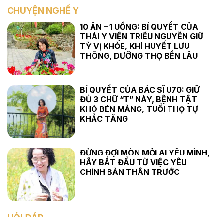
CHUYỆN NGHỀ Y
10 ĂN – 1 UỐNG: BÍ QUYẾT CỦA
THÁI Y VIỆN TRIỀU NGUYỄN GIỮ
TỲ VỊ KHỎE, KHÍ HUYẾT LƯU
THÔNG, DƯỠNG THỌ BỀN LÂU
BÍ QUYẾT CỦA BÁC SĨ U70: GIỮ
ĐỦ 3 CHỮ “T” NÀY, BỆNH TẬT
KHÓ BÉN MẢNG, TUỔI THỌ TỰ
KHẮC TĂNG
ĐỪNG ĐỢI MÒN MỎI AI YÊU MÌNH,
HÃY BẮT ĐẦU TỪ VIỆC YÊU
CHÍNH BẢN THÂN TRƯỚC