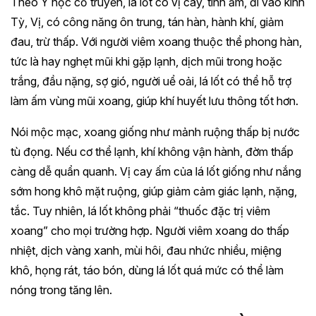
Theo Y học cổ truyền, lá lốt có vị cay, tính ấm, đi vào kinh
Tỳ, Vị, có công năng ôn trung, tán hàn, hành khí, giảm
đau, trừ thấp. Với người viêm xoang thuộc thể phong hàn,
tức là hay nghẹt mũi khi gặp lạnh, dịch mũi trong hoặc
trắng, đầu nặng, sợ gió, người uể oải, lá lốt có thể hỗ trợ
làm ấm vùng mũi xoang, giúp khí huyết lưu thông tốt hơn.
Nói mộc mạc, xoang giống như mảnh ruộng thấp bị nước
tù đọng. Nếu cơ thể lạnh, khí không vận hành, đờm thấp
càng dễ quẩn quanh. Vị cay ấm của lá lốt giống như nắng
sớm hong khô mặt ruộng, giúp giảm cảm giác lạnh, nặng,
tắc. Tuy nhiên, lá lốt không phải “thuốc đặc trị viêm
xoang” cho mọi trường hợp. Người viêm xoang do thấp
nhiệt, dịch vàng xanh, mùi hôi, đau nhức nhiều, miệng
khô, họng rát, táo bón, dùng lá lốt quá mức có thể làm
nóng trong tăng lên.