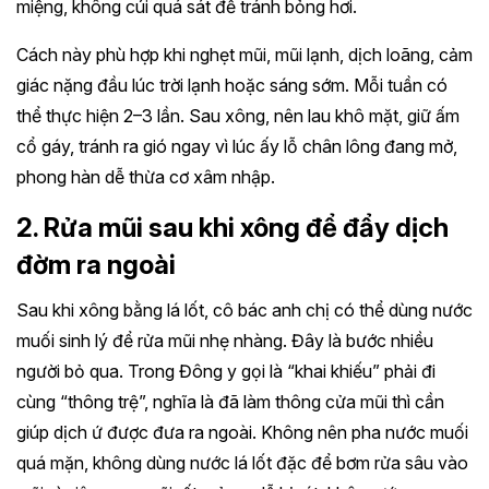
miệng, không cúi quá sát để tránh bỏng hơi.
Cách này phù hợp khi nghẹt mũi, mũi lạnh, dịch loãng, cảm
giác nặng đầu lúc trời lạnh hoặc sáng sớm. Mỗi tuần có
thể thực hiện 2–3 lần. Sau xông, nên lau khô mặt, giữ ấm
cổ gáy, tránh ra gió ngay vì lúc ấy lỗ chân lông đang mở,
phong hàn dễ thừa cơ xâm nhập.
2. Rửa mũi sau khi xông để đẩy dịch
đờm ra ngoài
Sau khi xông bằng lá lốt, cô bác anh chị có thể dùng nước
muối sinh lý để rửa mũi nhẹ nhàng. Đây là bước nhiều
người bỏ qua. Trong Đông y gọi là “khai khiếu” phải đi
cùng “thông trệ”, nghĩa là đã làm thông cửa mũi thì cần
giúp dịch ứ được đưa ra ngoài. Không nên pha nước muối
quá mặn, không dùng nước lá lốt đặc để bơm rửa sâu vào