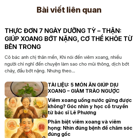
Bài viết liên quan
THỰC ĐƠN 7 NGÀY DƯỠNG TỲ – THẬN:
GIÚP XOANG BỚT NẶNG, CƠ THỂ KHỎE TỪ
BÊN TRONG
Cô bác anh chị thân mến, Khi nói đến viêm xoang, nhiều
người chỉ nghĩ đến chuyện làm sao cho mũi thông, dịch bớt
chảy, đầu bớt nặng. Nhưng theo...
TÀI LIỆU: 5 MÓN ĂN GIÚP DỊU
XOANG – GIẢM TRÀO NGƯỢC
Viêm xoang uống nước gừng được
không? Góc nhìn y học cổ truyền
từ bác sĩ Lê Phương
Phân biệt viêm xoang và viêm
họng: Nhìn đúng bệnh để chăm sóc
đúng gốc