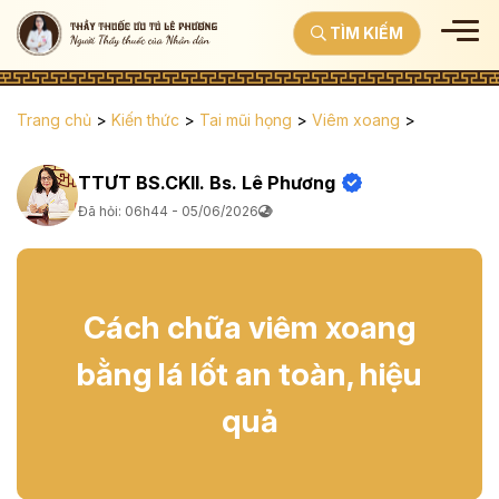
TÌM KIẾM
Trang chủ
>
Kiến thức
>
Tai mũi họng
>
Viêm xoang
>
TTƯT BS.CKII. Bs. Lê Phương
Đã hỏi: 06h44 - 05/06/2026
Cách chữa viêm xoang
bằng lá lốt an toàn, hiệu
quả