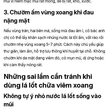
mũi vì niêm mạc mũi rất mỏng, dễ bị rát, khô, xước.
3. Chườm ấm vùng xoang khi đau
nặng mặt
Nếu vùng trán, hai bên má, sống mũi đau âm ỉ, cô bác anh
chị có thể lấy khăn sạch nhúng nước lá lốt ấm, vắt ráo rồi
chườm nhẹ vùng xoang 5–7 phút. Cách này chủ yếu giúp
thư giãn, làm ấm, hỗ trợ lưu thông khí huyết tại chỗ. Không
chườm khi da mặt đang viêm đỏ, có mụn mủ, dị ứng hoặc
khi cảm thấy nóng rát.
Những sai lầm cần tránh khi
dùng lá lốt chữa viêm xoang
Không tự ý nhỏ nước lá lốt sống vào
mũi