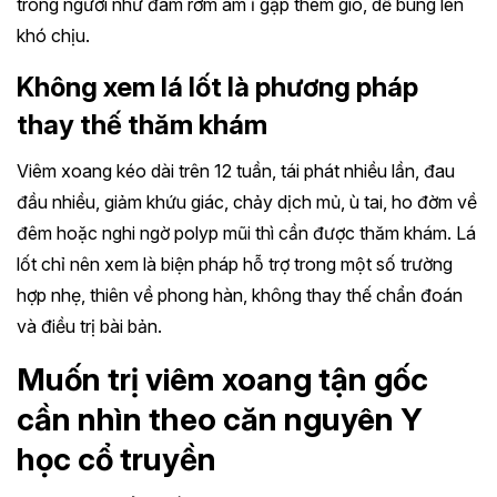
trong người như đám rơm âm ỉ gặp thêm gió, dễ bùng lên
khó chịu.
Không xem lá lốt là phương pháp
thay thế thăm khám
Viêm xoang kéo dài trên 12 tuần, tái phát nhiều lần, đau
đầu nhiều, giảm khứu giác, chảy dịch mủ, ù tai, ho đờm về
đêm hoặc nghi ngờ polyp mũi thì cần được thăm khám. Lá
lốt chỉ nên xem là biện pháp hỗ trợ trong một số trường
hợp nhẹ, thiên về phong hàn, không thay thế chẩn đoán
và điều trị bài bản.
Muốn trị viêm xoang tận gốc
cần nhìn theo căn nguyên Y
học cổ truyền