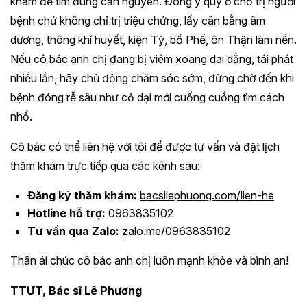
khám để tìm đúng căn nguyên. Đông y quý ở chỗ trị người
bệnh chứ không chỉ trị triệu chứng, lấy cân bằng âm
dương, thông khí huyết, kiện Tỳ, bổ Phế, ôn Thận làm nền.
Nếu cô bác anh chị đang bị viêm xoang dai dẳng, tái phát
nhiều lần, hãy chủ động chăm sóc sớm, đừng chờ đến khi
bệnh đóng rễ sâu như cỏ dại mới cuống cuồng tìm cách
nhổ.
Cô bác có thể liên hệ với tôi để được tư vấn và đặt lịch
thăm khám trực tiếp qua các kênh sau:
Đăng ký thăm khám:
bacsilephuong.com/lien-he
Hotline hỗ trợ:
0963835102
Tư vấn qua Zalo:
zalo.me/0963835102
Thân ái chúc cô bác anh chị luôn mạnh khỏe và bình an!
TTƯT, Bác sĩ Lê Phương