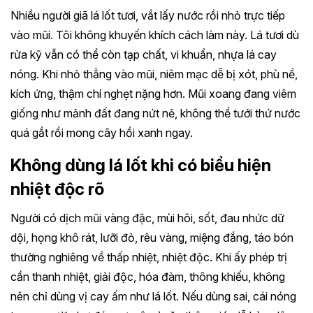
Nhiều người giã lá lốt tươi, vắt lấy nước rồi nhỏ trực tiếp
vào mũi. Tôi không khuyến khích cách làm này. Lá tươi dù
rửa kỹ vẫn có thể còn tạp chất, vi khuẩn, nhựa lá cay
nóng. Khi nhỏ thẳng vào mũi, niêm mạc dễ bị xót, phù nề,
kích ứng, thậm chí nghẹt nặng hơn. Mũi xoang đang viêm
giống như mảnh đất đang nứt nẻ, không thể tưới thứ nước
quá gắt rồi mong cây hồi xanh ngay.
Không dùng lá lốt khi có biểu hiện
nhiệt độc rõ
Người có dịch mũi vàng đặc, mùi hôi, sốt, đau nhức dữ
dội, họng khô rát, lưỡi đỏ, rêu vàng, miệng đắng, táo bón
thường nghiêng về thấp nhiệt, nhiệt độc. Khi ấy phép trị
cần thanh nhiệt, giải độc, hóa đàm, thông khiếu, không
nên chỉ dùng vị cay ấm như lá lốt. Nếu dùng sai, cái nóng