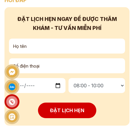
HỎI ĐÁP
ĐẶT LỊCH HẸN NGAY
ĐỂ ĐƯỢC THĂM
KHÁM - TƯ VẤN
MIỄN PHÍ
ĐẶT LỊCH HẸN