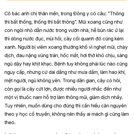
Cô bác anh chị thân mến, trong Đông y có câu: “Thông
thì bất thống, thống thì bất thông”. Mũi xoang cũng như
con ngòi nhỏ dẫn nước trong vườn nhà, hễ bùn rác ứ lại
thì dòng nước đục, mùi hôi, cây cối quanh đó cũng kém
xanh. Người bị viêm xoang thường khổ vì nghẹt mũi, chảy
dịch, đau nặng vùng trán, hốc mắt, hơi thở khó chịu, sáng
ngủ dậy hay khịt khạc. Bệnh tuy không phải lúc nào cũng
nguy cấp, nhưng cứ dai dẳng như mưa dầm, làm hao khí,
mệt người, ngủ không yên. Trong dân gian, cây cỏ hôi,
còn gọi là cây cứt lợn, được nhiều người nhắc đến như
một vị thuốc nam hỗ trợ làm thông mũi, giảm dịch nhầy.
Tuy nhiên, muốn dùng cho đúng thì cần hiểu căn nguyên
theo y học cổ truyền, không nên thấy ai mách gì cũng làm
theo.