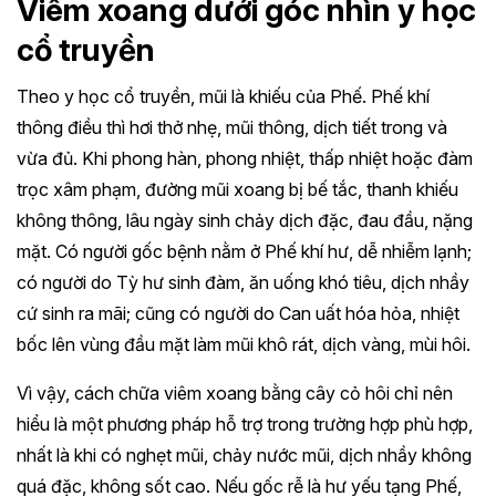
Viêm xoang dưới góc nhìn y học
cổ truyền
Theo y học cổ truyền, mũi là khiếu của Phế. Phế khí
thông điều thì hơi thở nhẹ, mũi thông, dịch tiết trong và
vừa đủ. Khi phong hàn, phong nhiệt, thấp nhiệt hoặc đàm
trọc xâm phạm, đường mũi xoang bị bế tắc, thanh khiếu
không thông, lâu ngày sinh chảy dịch đặc, đau đầu, nặng
mặt. Có người gốc bệnh nằm ở Phế khí hư, dễ nhiễm lạnh;
có người do Tỳ hư sinh đàm, ăn uống khó tiêu, dịch nhầy
cứ sinh ra mãi; cũng có người do Can uất hóa hỏa, nhiệt
bốc lên vùng đầu mặt làm mũi khô rát, dịch vàng, mùi hôi.
Vì vậy, cách chữa viêm xoang bằng cây cỏ hôi chỉ nên
hiểu là một phương pháp hỗ trợ trong trường hợp phù hợp,
nhất là khi có nghẹt mũi, chảy nước mũi, dịch nhầy không
quá đặc, không sốt cao. Nếu gốc rễ là hư yếu tạng Phế,