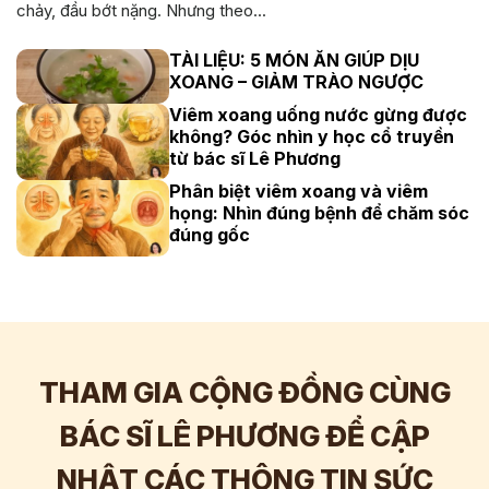
chảy, đầu bớt nặng. Nhưng theo...
TÀI LIỆU: 5 MÓN ĂN GIÚP DỊU
XOANG – GIẢM TRÀO NGƯỢC
Viêm xoang uống nước gừng được
không? Góc nhìn y học cổ truyền
từ bác sĩ Lê Phương
Phân biệt viêm xoang và viêm
họng: Nhìn đúng bệnh để chăm sóc
đúng gốc
THAM GIA CỘNG ĐỒNG CÙNG
BÁC SĨ LÊ PHƯƠNG ĐỂ CẬP
NHẬT CÁC THÔNG TIN SỨC