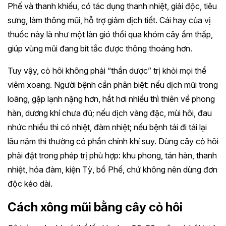
Phế và thanh khiếu, có tác dụng thanh nhiệt, giải độc, tiêu
sưng, làm thông mũi, hỗ trợ giảm dịch tiết. Cái hay của vị
thuốc này là như một làn gió thổi qua khóm cây ẩm thấp,
giúp vùng mũi đang bít tắc được thông thoáng hơn.
Tuy vậy, cỏ hôi không phải “thần dược” trị khỏi mọi thể
viêm xoang. Người bệnh cần phân biệt: nếu dịch mũi trong
loãng, gặp lạnh nặng hơn, hắt hơi nhiều thì thiên về phong
hàn, dương khí chưa đủ; nếu dịch vàng đặc, mùi hôi, đau
nhức nhiều thì có nhiệt, đàm nhiệt; nếu bệnh tái đi tái lại
lâu năm thì thường có phần chính khí suy. Dùng cây cỏ hôi
phải đặt trong phép trị phù hợp: khu phong, tán hàn, thanh
nhiệt, hóa đàm, kiện Tỳ, bổ Phế, chứ không nên dùng đơn
độc kéo dài.
Cách xông mũi bằng cây cỏ hôi