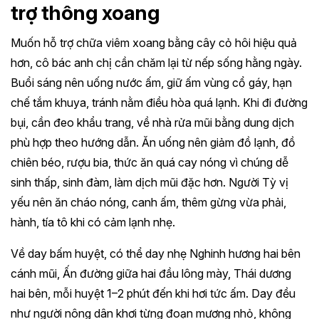
trợ thông xoang
Muốn hỗ trợ chữa viêm xoang bằng cây cỏ hôi hiệu quả
hơn, cô bác anh chị cần chăm lại từ nếp sống hằng ngày.
Buổi sáng nên uống nước ấm, giữ ấm vùng cổ gáy, hạn
chế tắm khuya, tránh nằm điều hòa quá lạnh. Khi đi đường
bụi, cần đeo khẩu trang, về nhà rửa mũi bằng dung dịch
phù hợp theo hướng dẫn. Ăn uống nên giảm đồ lạnh, đồ
chiên béo, rượu bia, thức ăn quá cay nóng vì chúng dễ
sinh thấp, sinh đàm, làm dịch mũi đặc hơn. Người Tỳ vị
yếu nên ăn cháo nóng, canh ấm, thêm gừng vừa phải,
hành, tía tô khi có cảm lạnh nhẹ.
Về day bấm huyệt, có thể day nhẹ Nghinh hương hai bên
cánh mũi, Ấn đường giữa hai đầu lông mày, Thái dương
hai bên, mỗi huyệt 1–2 phút đến khi hơi tức ấm. Day đều
như người nông dân khơi từng đoạn mương nhỏ, không