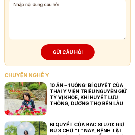
GỬI CÂU HỎI
CHUYỆN NGHỀ Y
10 ĂN – 1 UỐNG: BÍ QUYẾT CỦA
THÁI Y VIỆN TRIỀU NGUYỄN GIỮ
TỲ VỊ KHỎE, KHÍ HUYẾT LƯU
THÔNG, DƯỠNG THỌ BỀN LÂU
BÍ QUYẾT CỦA BÁC SĨ U70: GIỮ
ĐỦ 3 CHỮ “T” NÀY, BỆNH TẬT