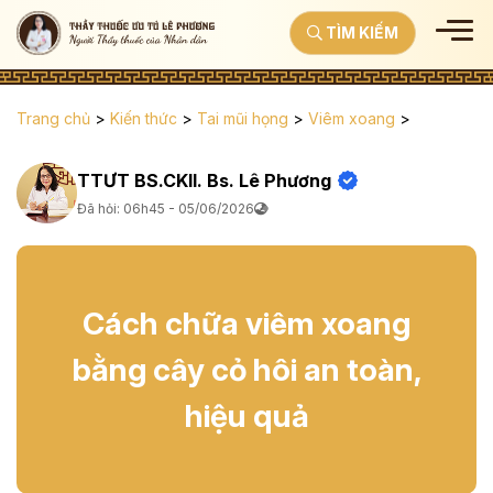
TÌM KIẾM
Trang chủ
>
Kiến thức
>
Tai mũi họng
>
Viêm xoang
>
TTƯT BS.CKII. Bs. Lê Phương
Đã hỏi: 06h45 - 05/06/2026
Cách chữa viêm xoang
bằng cây cỏ hôi an toàn,
hiệu quả