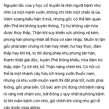
Nguyên tắc của y học cổ truyền là nhìn người bệnh như
nhìn cả một mảnh vườn, không chỉ nhìn một chiếc lá úa.
Viêm xoang biểu hiện ở mũi, nhưng gốc có thể liên quan
đến Phế khí không tuyên thông, Tỳ hư không vận hóa
được thủy thấp, Thận khí suy khiến sức phòng vệ kém,
phong hàn phong nhiệt dễ thừa cơ xâm nhập. Muốn trị tận
gốc phải biện chứng rõ hàn hay nhiệt, hư hay thực, đàm
thấp hay khí trệ, từ đó dùng phép khu phong tán hàn,
thanh nhiệt giải độc, tuyên Phế thông khiếu, hóa đàm trừ
thấp, kiện Tỳ ích khí, bổ Thận nâng chính khí. Cỏ hôi có
thể là một nhành cây hữu ích trong vườn thuốc nam,
nhưng cả khu vườn muốn xanh thì đất phải tốt, nước phải
thông, gốc phải bền. Cô bác anh chị đừng chờ bệnh nặng
rõ ràng mới chăm sóc, bởi Đông y quý nhất là phòng bệnh
từ khi mầm bệnh còn nhỏ, giữ chính khí vững như giữ rễ
cây trước mùa giông.