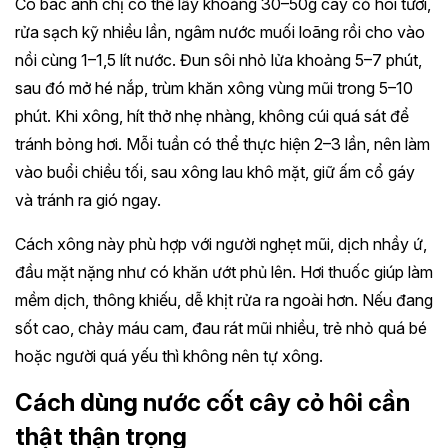
Cô bác anh chị có thể lấy khoảng 30–50g cây cỏ hôi tươi,
rửa sạch kỹ nhiều lần, ngâm nước muối loãng rồi cho vào
nồi cùng 1–1,5 lít nước. Đun sôi nhỏ lửa khoảng 5–7 phút,
sau đó mở hé nắp, trùm khăn xông vùng mũi trong 5–10
phút. Khi xông, hít thở nhẹ nhàng, không cúi quá sát để
tránh bỏng hơi. Mỗi tuần có thể thực hiện 2–3 lần, nên làm
vào buổi chiều tối, sau xông lau khô mặt, giữ ấm cổ gáy
và tránh ra gió ngay.
Cách xông này phù hợp với người nghẹt mũi, dịch nhầy ứ,
đầu mặt nặng như có khăn ướt phủ lên. Hơi thuốc giúp làm
mềm dịch, thông khiếu, dễ khịt rửa ra ngoài hơn. Nếu đang
sốt cao, chảy máu cam, đau rát mũi nhiều, trẻ nhỏ quá bé
hoặc người quá yếu thì không nên tự xông.
Cách dùng nước cốt cây cỏ hôi cần
thật thận trọng