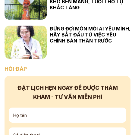
KHÓ BÉN MẢNG, TUỔI THỌ TỰ
KHẮC TĂNG
ĐỪNG ĐỢI MÒN MỎI AI YÊU MÌNH,
HÃY BẮT ĐẦU TỪ VIỆC YÊU
CHÍNH BẢN THÂN TRƯỚC
HỎI ĐÁP
ĐẶT LỊCH HẸN NGAY
ĐỂ ĐƯỢC THĂM
KHÁM - TƯ VẤN
MIỄN PHÍ