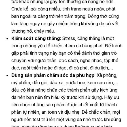
tức khắc nhưng lại gây tổn thương da nặng nề hơn.
Chưa kể, gãi càng nhiều, tình trạng ngứa ngáy, phát
ban ngoài ra càng trở nên trầm trọng. Đồng thời cũng
làm tăng nguy cơ gây nhiễm trùng khi vùng da có vết
thương hở, chảy máu.
Kiểm soát căng thẳng
: Stress, căng thẳng là một
trong những yếu tố khiến chàm da bùng phát. Để tránh
gặp phải tình trạng này bạn có thể dành thời gian trò
chuyện với người thân, đọc sách, nghe nhạc, tập thể
dục, ngồi thiền hoặc đi dạo, đi cà phê, đi du lịch,…
Dùng sản phẩm chăm sóc da phù hợp
: Xà phòng,
mỹ phẩm, dầu gội, dầu xả, nước hoa, kem cạo râu,…
đều có khả năng chứa các thành phần gây kích ứng
da nên bạn nên tìm hiểu kỹ trước khi sử dụng. Hãy ưu
tiên chọn những sản phẩm được chiết xuất từ thành
phần tự nhiên, an toàn và dịu nhẹ. Để chắc chắn, mọi
người nên test thử lên một vùng da nhỏ trước khi dùng
trên vùng da rộng hay sử dụng thường xuyên hơn.