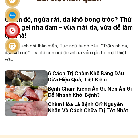
Chàm đỏ, ngứa rát, da khô bong tróc? Thử
ngay gel nha đam – vừa mát da, vừa dễ làm
tại nhà!
Cô bác anh chị thân mến, Tục ngữ ta có câu: “Trời sinh da,
đất sinh cỏ” – ý chỉ con người sinh ra vốn gắn bó mật thiết
với...
6 Cách Trị Chàm Khô Bằng Dầu
Dừa Hiệu Quả, Tiết Kiệm
Bệnh Chàm Kiêng Ăn Gì, Nên Ăn Gì
Để Nhanh Khỏi Bệnh?
Chàm Hóa Là Bệnh Gì? Nguyên
Nhân Và Cách Chữa Trị Tốt Nhất