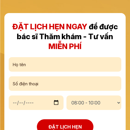
ĐẶT LỊCH HẸN NGAY
để được
bác sĩ Thăm khám - Tư vấn
MIỄN PHÍ
ĐẶT LỊCH HẸN