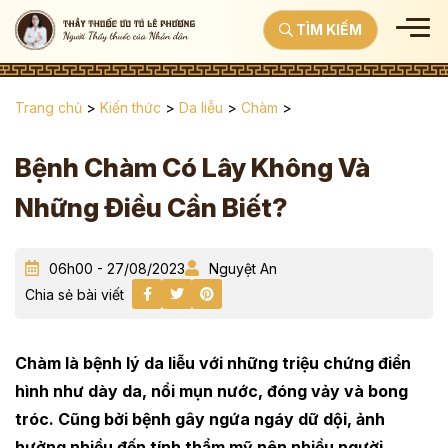
TÌM KIẾM
Trang chủ
>
Kiến thức
>
Da liễu
>
Chàm
>
Bệnh Chàm Có Lây Không Và
Những Điều Cần Biết?
06h00 - 27/08/2023
Nguyệt An
Chia sẻ bài viết
Chàm là bệnh lý da liễu với những triệu chứng điển
hình như dày da, nổi mụn nước, đóng vảy và bong
tróc. Cũng bởi bệnh gây ngứa ngáy dữ dội, ảnh
hưởng nhiều đến tính thẩm mỹ nên nhiều người