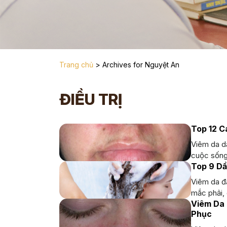
Trang chủ
>
Archives for Nguyệt An
ĐIỀU TRỊ
Top 12 C
Viêm da dầ
cuộc sống 
Top 9 Dầ
Viêm da đầ
mắc phải, 
Viêm Da 
Phục