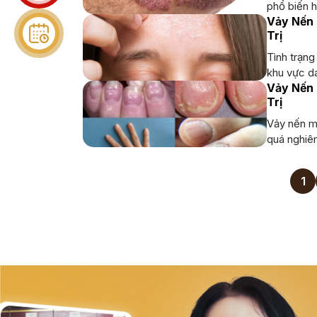
phổ biến h
Vảy Nến 
Trị
Tình trạng
khu vực da
Vảy Nến 
Trị
Vảy nến mó
quá nghiêm
1