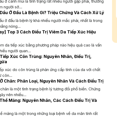
u ở cánh mũi là tình trạng rất nhiều người gặp phải, thường
 người sở...
Dầu Ở Đầu Là Bệnh Gì? Triệu Chứng Và Cách Xử Lý
u ở đầu là bệnh lý khá nhiều người mắc phải, nhất là trong
nắng nóng...
y] Top 3 Cách Điều Trị Viêm Da Tiếp Xúc Hiệu
iêm da tiếp xúc bằng phương pháp nào hiệu quả cao là vấn
iều người quan...
Tiếp Xúc Côn Trùng: Nguyên Nhân, Điều Trị,
gừa
ếp xúc do côn trùng là phản ứng cấp tính của da với chất
ừ côn...
Ở Chân: Phân Loại, Nguyên Nhân Và Cách Điều Trị
chân là một tình trạng bệnh lý tương đối phổ biến. Chứng
ây nên nhiều...
 Thể Mảng: Nguyên Nhân, Các Cách Điều Trị Và
ể mảng là một trong những loại bệnh về da mãn tính rất