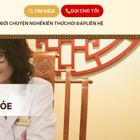
GỌI CHO TÔI
TÌM KIẾM
ĐỜI CHUYỆN NGHỀ
KIẾN THỨC
HỎI ĐÁP
LIÊN HỆ