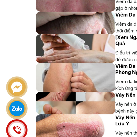
Viêm da dầ
gặp ở nhóm
Viêm Da 
Viêm da dầ
thời điểm 
[Xem Nga
Quả
Điều trị v
đề được nh
Viêm Da 
Phòng N
Viêm da ti
kích ứng t
Vảy Nến 
Vảy nến ở 
bệnh này g
Vảy Nến
Lưu Ý
Vảy nến th