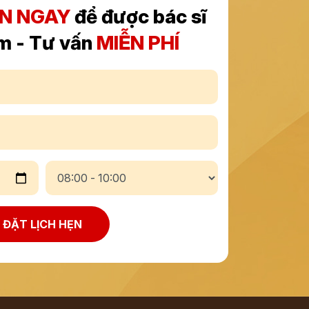
ẸN NGAY
để được bác sĩ
m - Tư vấn
MIỄN PHÍ
ĐẶT LỊCH HẸN