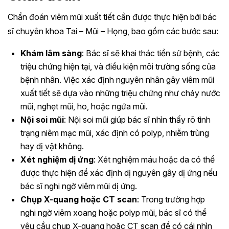
Chẩn đoán viêm mũi xuất tiết cần được thực hiện bởi bác
sĩ chuyên khoa Tai – Mũi – Họng, bao gồm các bước sau:
Khám lâm sàng
: Bác sĩ sẽ khai thác tiền sử bệnh, các
triệu chứng hiện tại, và điều kiện môi trường sống của
bệnh nhân. Việc xác định nguyên nhân gây viêm mũi
xuất tiết sẽ dựa vào những triệu chứng như chảy nước
mũi, nghẹt mũi, ho, hoặc ngứa mũi.
Nội soi mũi
: Nội soi mũi giúp bác sĩ nhìn thấy rõ tình
trạng niêm mạc mũi, xác định có polyp, nhiễm trùng
hay dị vật không.
Xét nghiệm dị ứng
: Xét nghiệm máu hoặc da có thể
được thực hiện để xác định dị nguyên gây dị ứng nếu
bác sĩ nghi ngờ viêm mũi dị ứng.
Chụp X-quang hoặc CT scan
: Trong trường hợp
nghi ngờ viêm xoang hoặc polyp mũi, bác sĩ có thể
yêu cầu chụp X-quang hoặc CT scan để có cái nhìn