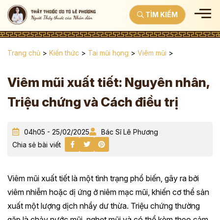
TÌM KIẾM
Trang chủ
>
Kiến thức
>
Tai mũi họng
>
Viêm mũi
>
Viêm mũi xuất tiết: Nguyên nhân,
Triệu chứng và Cách điều trị
04h05 - 25/02/2025
Bác Sĩ Lê Phương
Chia sẻ bài viết
Viêm mũi xuất tiết là một tình trạng phổ biến, gây ra bởi
viêm nhiễm hoặc dị ứng ở niêm mạc mũi, khiến cơ thể sản
xuất một lượng dịch nhầy dư thừa. Triệu chứng thường
gặp là chảy nước mũi, nghẹt mũi và có thể kèm theo cảm