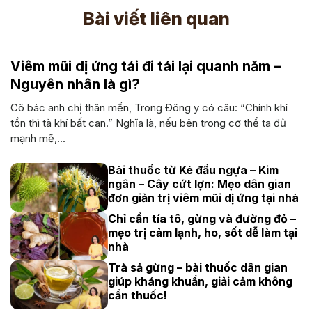
Bài viết liên quan
Viêm mũi dị ứng tái đi tái lại quanh năm –
Nguyên nhân là gì?
Cô bác anh chị thân mến, Trong Đông y có câu: “Chính khí
tồn thì tà khí bất can.” Nghĩa là, nếu bên trong cơ thể ta đủ
mạnh mẽ,...
Bài thuốc từ Ké đầu ngựa – Kim
ngân – Cây cứt lợn: Mẹo dân gian
đơn giản trị viêm mũi dị ứng tại nhà
Chỉ cần tía tô, gừng và đường đỏ –
mẹo trị cảm lạnh, ho, sốt dễ làm tại
nhà
Trà sả gừng – bài thuốc dân gian
giúp kháng khuẩn, giải cảm không
cần thuốc!