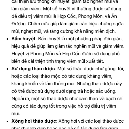
cải thiện lưu thông khí huyết, giảm tắc nghẽn mũi và
làm giảm viêm. Một số huyệt vị thường được sử dụng
để điều trị viêm mũi là Hợp Cốc, Phong Môn, và Ấn
Đường. Châm cứu giúp làm giảm các triệu chứng ngứa
mũi, nghẹt mũi, và tăng cường khả năng miễn dịch.
Bấm huyệt
: Bấm huyệt là một phương pháp đơn giản,
hiệu quả để giúp làm giảm tắc nghẽn mũi và giảm viêm.
Huyệt vị Phong Môn và Hợp Cốc được sử dụng phổ
biến để cải thiện tình trạng viêm mũi xuất tiết.
Sử dụng thảo dược
: Một số thảo dược như gừng, tỏi,
hoặc các loại thảo mộc có tác dụng kháng viêm,
kháng khuẩn và làm thông mũi. Những thảo dược này
có thể được sử dụng dưới dạng trà hoặc sắc uống.
Ngoài ra, một số thảo dược như cam thảo và bạch chỉ
cũng có tác dụng tốt trong việc hỗ trợ điều trị viêm
mũi.
Xông hơi thảo dược
: Xông hơi với các loại thảo dược
như khuynh diệp hoặc bạc hà có tác dụng làm giảm