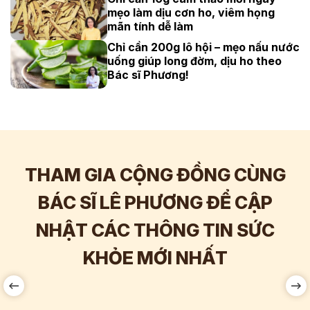
mẹo làm dịu cơn ho, viêm họng
mãn tính dễ làm
Chỉ cần 200g lô hội – mẹo nấu nước
uống giúp long đờm, dịu ho theo
Bác sĩ Phương!
THAM GIA CỘNG ĐỒNG CÙNG
BÁC SĨ LÊ PHƯƠNG ĐỂ CẬP
NHẬT CÁC THÔNG TIN SỨC
Hơn
60.000
Tương tác
KHỎE MỚI NHẤT