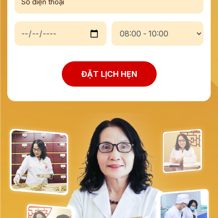
ĐẶT LỊCH HẸN