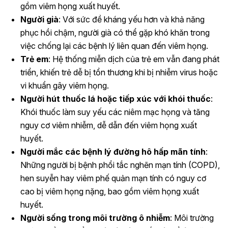
gồm viêm họng xuất huyết.
Người già
: Với sức đề kháng yếu hơn và khả năng
phục hồi chậm, người già có thể gặp khó khăn trong
việc chống lại các bệnh lý liên quan đến viêm họng.
Trẻ em
: Hệ thống miễn dịch của trẻ em vẫn đang phát
triển, khiến trẻ dễ bị tổn thương khi bị nhiễm virus hoặc
vi khuẩn gây viêm họng.
Người hút thuốc lá hoặc tiếp xúc với khói thuốc
:
Khói thuốc làm suy yếu các niêm mạc họng và tăng
nguy cơ viêm nhiễm, dễ dẫn đến viêm họng xuất
huyết.
Người mắc các bệnh lý đường hô hấp mãn tính
:
Những người bị bệnh phổi tắc nghẽn mạn tính (COPD),
hen suyễn hay viêm phế quản mạn tính có nguy cơ
cao bị viêm họng nặng, bao gồm viêm họng xuất
huyết.
Người sống trong môi trường ô nhiễm
: Môi trường