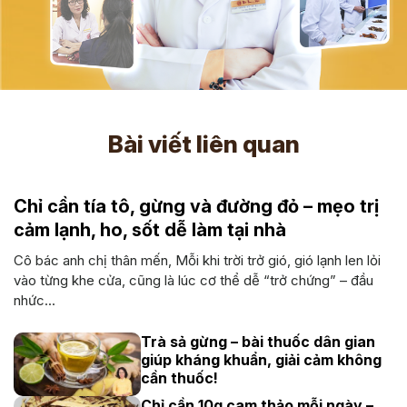
Bài viết liên quan
Chỉ cần tía tô, gừng và đường đỏ – mẹo trị
cảm lạnh, ho, sốt dễ làm tại nhà
Cô bác anh chị thân mến, Mỗi khi trời trở gió, gió lạnh len lỏi
vào từng khe cửa, cũng là lúc cơ thể dễ “trở chứng” – đầu
nhức...
Trà sả gừng – bài thuốc dân gian
giúp kháng khuẩn, giải cảm không
cần thuốc!
Chỉ cần 10g cam thảo mỗi ngày –