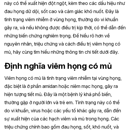
này có thể xuất hiện đột ngột, kèm theo các dấu hiệu như
đau họng dữ dội, sốt cao và cảm giác khó nuốt. Đây là
tình trạng viêm nhiễm ở vùng họng, thường do vi khuẩn
gây ra, và nếu không được điều trị kịp thời, có thể dẫn đến
những biến chứng nghiêm trọng. Để hiểu rõ hơn về
nguyên nhân, triệu chứng và cách điều trị viêm họng có
mủ, hãy cùng tìm hiểu những thông tin chi tiết dưới đây.
Định nghĩa viêm họng có mủ
Viêm họng có mủ là tình trạng viêm nhiễm tại vùng họng,
đặc biệt là ở phần amidan hoặc niêm mạc họng, gây ra
hiện tượng tiết mủ. Đây là một bệnh lý khá phổ biến,
thường gặp ở người lớn và trẻ em. Tình trạng này có thể
do vi khuẩn, virus hoặc các yếu tố khác gây ra, dẫn đến
sự xuất hiện của các hạch viêm và mủ trong họng. Các
triệu chứng chính bao gồm đau họng, sốt, khó nuốt, và