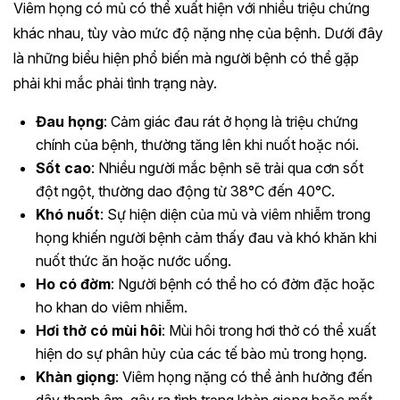
Viêm họng có mủ có thể xuất hiện với nhiều triệu chứng
khác nhau, tùy vào mức độ nặng nhẹ của bệnh. Dưới đây
là những biểu hiện phổ biến mà người bệnh có thể gặp
phải khi mắc phải tình trạng này.
Đau họng
: Cảm giác đau rát ở họng là triệu chứng
chính của bệnh, thường tăng lên khi nuốt hoặc nói.
Sốt cao
: Nhiều người mắc bệnh sẽ trải qua cơn sốt
đột ngột, thường dao động từ 38°C đến 40°C.
Khó nuốt
: Sự hiện diện của mủ và viêm nhiễm trong
họng khiến người bệnh cảm thấy đau và khó khăn khi
nuốt thức ăn hoặc nước uống.
Ho có đờm
: Người bệnh có thể ho có đờm đặc hoặc
ho khan do viêm nhiễm.
Hơi thở có mùi hôi
: Mùi hôi trong hơi thở có thể xuất
hiện do sự phân hủy của các tế bào mủ trong họng.
Khàn giọng
: Viêm họng nặng có thể ảnh hưởng đến