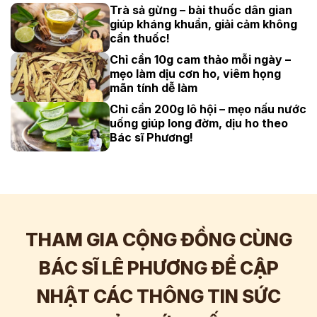
Trà sả gừng – bài thuốc dân gian
giúp kháng khuẩn, giải cảm không
cần thuốc!
Chỉ cần 10g cam thảo mỗi ngày –
mẹo làm dịu cơn ho, viêm họng
mãn tính dễ làm
Chỉ cần 200g lô hội – mẹo nấu nước
uống giúp long đờm, dịu ho theo
Bác sĩ Phương!
THAM GIA CỘNG ĐỒNG CÙNG
BÁC SĨ LÊ PHƯƠNG ĐỂ CẬP
NHẬT CÁC THÔNG TIN SỨC
Hơn
60.000
Tương tác