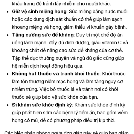
khẩu trang để tránh lây nhiễm cho người khác.
Giữ vệ sinh miệng họng
: Súc miệng bằng nước muối
hoặc các dung dịch sát khuẩn có thể giúp làm sạch
khoang miệng và họng, giảm thiểu vi khuẩn gây bệnh.
Tăng cường sức đề kháng
: Duy trì một chế độ ăn
uống lành mạnh, đầy đủ dinh dưỡng, giàu vitamin C và
khoáng chất để nâng cao sức đề kháng của cơ thể.
Tập thể dục thường xuyên và ngủ đủ giấc cũng giúp
hệ miễn dịch hoạt động hiệu quả.
Không hút thuốc và tránh khói thuốc
: Khói thuốc
làm tổn thương niêm mạc họng và làm tăng nguy cơ
nhiễm trùng. Việc bỏ thuốc lá và tránh nơi có khói
thuốc sẽ giúp bảo vệ sức khỏe của bạn.
Đi khám sức khỏe định kỳ
: Khám sức khỏe định kỳ
giúp phát hiện sớm các bệnh lý tiềm ẩn, bao gồm viêm
họng có mủ, để có phương pháp điều trị kịp thời.
Các biện pháp phòng ngừa đơn giản này sẽ giúp bạn giảm