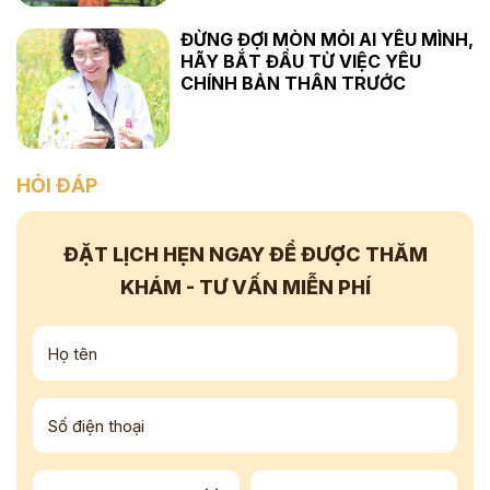
ĐỪNG ĐỢI MÒN MỎI AI YÊU MÌNH,
HÃY BẮT ĐẦU TỪ VIỆC YÊU
CHÍNH BẢN THÂN TRƯỚC
HỎI ĐÁP
ĐẶT LỊCH HẸN NGAY
ĐỂ ĐƯỢC THĂM
KHÁM - TƯ VẤN
MIỄN PHÍ