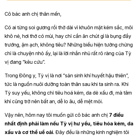
Cô bác anh chị thân mến,
Có ai từng soi gương rồi thở dài vì khuôn mặt kém sắc, môi
khô nẻ, hơi thở có mùi, hay chỉ cần ăn chút gì là bụng đầy
trướng, ậm ạch, không tiêu? Những biểu hiện tưởng chừng
chỉ là chuyện nhỏ ấy, lại là lời nhắn nhủ rất rõ ràng của Tỳ
vị đang “kêu cứu”.
Trong Đông y, Tỳ vị là nơi “sản sinh khí huyết hậu thiên”,
tức là nguồn nuôi dưỡng toàn thân sau khi ta sinh ra. Khi
Tỳ suy yếu, không chỉ tiêu hoá kém, da dẻ xấu đi, mà tâm
khí cũng trở nên bất an, dễ lo âu, dễ mệt mỏi.
Vậy nên, hôm nay tôi muốn gửi cô bác anh chị
7 điều
nhất định phải làm nếu Tỳ vị hư yếu, tiêu hóa kém, da
xấu và cơ thể uể oải
. Đây đều là những kinh nghiệm tôi