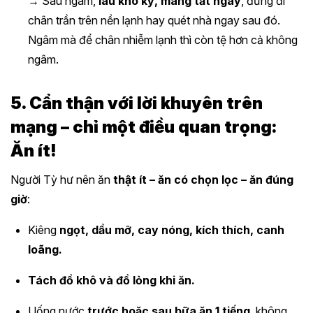
→ Sau ngâm,
lau khô kỹ, mang tất ngay
, đừng đi
chân trần trên nền lạnh hay quét nhà ngay sau đó.
Ngâm mà để chân nhiễm lạnh thì còn tệ hơn cả không
ngâm.
5. Cẩn thận với lời khuyên trên
mạng – chỉ một điều quan trọng:
Ăn ít!
Người Tỳ hư nên ăn
thật ít – ăn có chọn lọc – ăn đúng
giờ
:
Kiêng
ngọt, dầu mỡ, cay nóng, kích thích, canh
loãng.
Tách đồ khô và đồ lỏng khi ăn.
Uống nước
trước hoặc sau bữa ăn 1 tiếng
, không