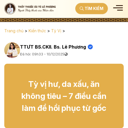
TÌM KIẾM
Trang chủ
>
Kiến thức
>
Tỳ Vị
>
TTƯT BS.CKII. Bs. Lê Phương
Đã hỏi: 09h33 - 10/12/2025
Tỳ vị hư, da xấu, ăn
không tiêu – 7 điều cần
làm để hồi phục từ gốc