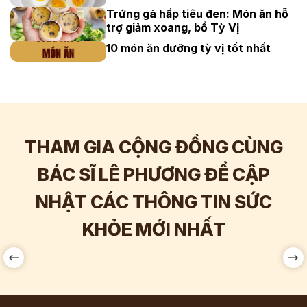
Trứng gà hấp tiêu đen: Món ăn hỗ
trợ giảm xoang, bổ Tỳ Vị
10 món ăn dưỡng tỳ vị tốt nhất
THAM GIA CỘNG ĐỒNG CÙNG
BÁC SĨ LÊ PHƯƠNG ĐỂ CẬP
NHẬT CÁC THÔNG TIN SỨC
Hơn
60.000
Tương tác
KHỎE MỚI NHẤT