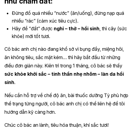
như chăm đất:
Đừng đổ quá nhiều “nước” (ăn/uống), đừng nạp quá
nhiều “rác” (cảm xúc tiêu cực).
Hãy để “đất” được
nghỉ – thở – hồi sinh
, thì cây (sức
khỏe) mới tốt tươi.
Cô bác anh chị nào đang khổ sở vì bụng đầy, miệng hôi,
ăn không tiêu, sắc mặt kém… thì hãy bắt đầu từ những
điều đơn giản này. Kiên trì trong 1 tháng, cô bác sẽ thấy
sức khỏe khởi sắc – tinh thần nhẹ nhõm – làn da hồi
sinh
.
Nếu cần hỗ trợ về chế độ ăn, bài thuốc dưỡng Tỳ phù hợp
thể trạng từng người, cô bác anh chị có thể liên hệ để tôi
hướng dẫn kỹ càng hơn.
Chúc cô bác an lành, tiêu hóa thuận, khí sắc tươi!