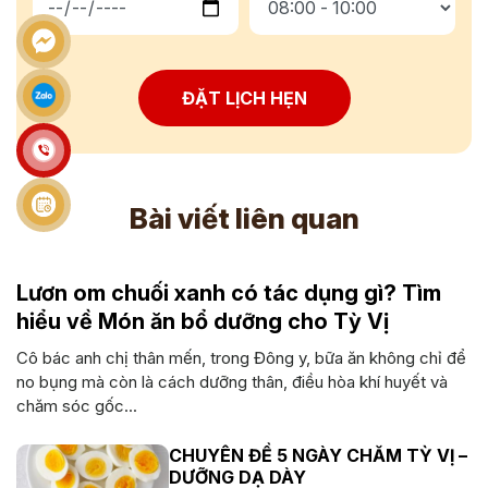
ĐẶT LỊCH HẸN
Bài viết liên quan
Lươn om chuối xanh có tác dụng gì? Tìm
hiểu về Món ăn bổ dưỡng cho Tỳ Vị
Cô bác anh chị thân mến, trong Đông y, bữa ăn không chỉ để
no bụng mà còn là cách dưỡng thân, điều hòa khí huyết và
chăm sóc gốc...
CHUYÊN ĐỀ 5 NGÀY CHĂM TỲ VỊ –
DƯỠNG DẠ DÀY