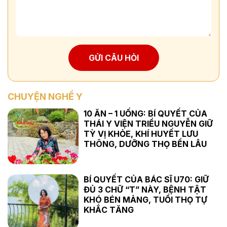
GỬI CÂU HỎI
CHUYỆN NGHỀ Y
10 ĂN – 1 UỐNG: BÍ QUYẾT CỦA
THÁI Y VIỆN TRIỀU NGUYỄN GIỮ
TỲ VỊ KHỎE, KHÍ HUYẾT LƯU
THÔNG, DƯỠNG THỌ BỀN LÂU
BÍ QUYẾT CỦA BÁC SĨ U70: GIỮ
ĐỦ 3 CHỮ “T” NÀY, BỆNH TẬT
KHÓ BÉN MẢNG, TUỔI THỌ TỰ
KHẮC TĂNG