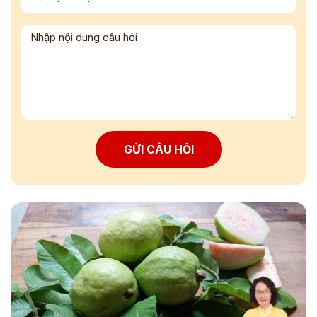
GỬI CÂU HỎI