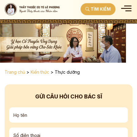
TÌM KIẾM
Trang chủ
>
Kiến thức
>
Thực dưỡng
GỬI CÂU HỎI CHO BÁC SĨ