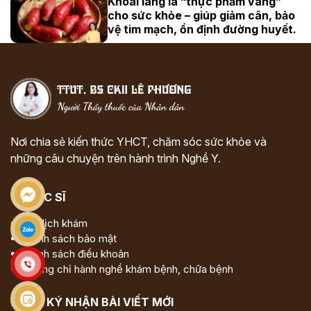
Khoai lang là “thực phẩm vàng”
cho sức khỏe – giúp giảm cân, bảo
vệ tim mạch, ổn định đường huyết.
Nơi chia sẻ kiến thức YHCT, chăm sóc sức khỏe và
những câu chuyện trên hành trình Nghề Y.
VỀ BÁC SĨ
Đặt lịch khám
Chính sách bảo mật
Chính sách điều khoản
Chứng chỉ hành nghề khám bệnh, chữa bệnh
ĐĂNG KÝ NHẬN BÀI VIẾT MỚI