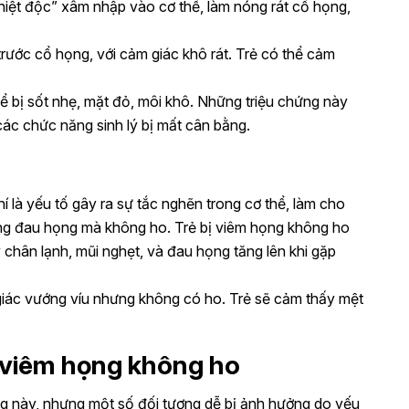
hiệt độc” xâm nhập vào cơ thể, làm nóng rát cổ họng,
trước cổ họng, với cảm giác khô rát. Trẻ có thể cảm
hể bị sốt nhẹ, mặt đỏ, môi khô. Những triệu chứng này
các chức năng sinh lý bị mất cân bằng.
hí là yếu tố gây ra sự tắc nghẽn trong cơ thể, làm cho
ợng đau họng mà không ho. Trẻ bị viêm họng không ho
 chân lạnh, mũi nghẹt, và đau họng tăng lên khi gặp
giác vướng víu nhưng không có ho. Trẻ sẽ cảm thấy mệt
 viêm họng không ho
ng này, nhưng một số đối tượng dễ bị ảnh hưởng do yếu