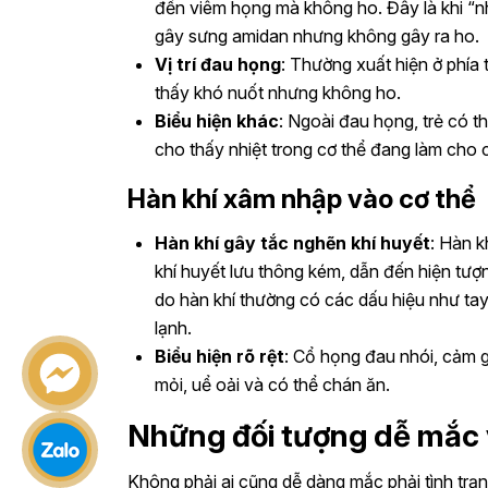
đến viêm họng mà không ho. Đây là khi “n
gây sưng amidan nhưng không gây ra ho.
Vị trí đau họng
: Thường xuất hiện ở phía 
thấy khó nuốt nhưng không ho.
Biểu hiện khác
: Ngoài đau họng, trẻ có t
cho thấy nhiệt trong cơ thể đang làm cho 
Hàn khí xâm nhập vào cơ thể
Hàn khí gây tắc nghẽn khí huyết
: Hàn k
khí huyết lưu thông kém, dẫn đến hiện tư
do hàn khí thường có các dấu hiệu như tay
lạnh.
Biểu hiện rõ rệt
: Cổ họng đau nhói, cảm 
mỏi, uể oải và có thể chán ăn.
Những đối tượng dễ mắc
Không phải ai cũng dễ dàng mắc phải tình trạ