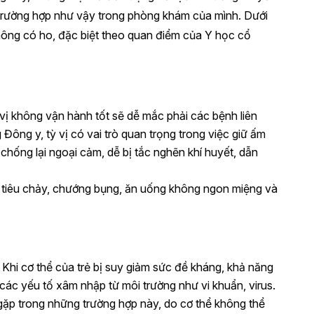
t trường hợp như vậy trong phòng khám của mình. Dưới
hông có ho, đặc biệt theo quan điểm của Y học cổ
ỳ vị không vận hành tốt sẽ dễ mắc phải các bệnh liên
Đông y, tỳ vị có vai trò quan trọng trong việc giữ ấm
 chống lại ngoại cảm, dễ bị tắc nghẽn khí huyết, dẫn
ị tiêu chảy, chướng bụng, ăn uống không ngon miệng và
: Khi cơ thể của trẻ bị suy giảm sức đề kháng, khả năng
 các yếu tố xâm nhập từ môi trường như vi khuẩn, virus.
ặp trong những trường hợp này, do cơ thể không thể