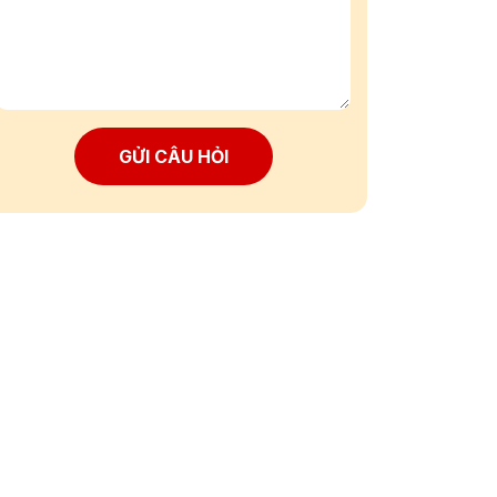
GỬI CÂU HỎI