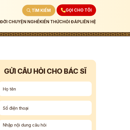
GỌI CHO TÔI
TÌM KIẾM
ĐỜI CHUYỆN NGHỀ
KIẾN THỨC
HỎI ĐÁP
LIÊN HỆ
GỬI CÂU HỎI CHO BÁC SĨ