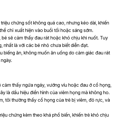
i triệu chứng sốt không quá cao, nhưng kéo dài, khiến
 thể chỉ xuất hiện vào buổi tối hoặc sáng sớm.
t, bé sẽ cảm thấy đau rát hoặc khó chịu khi nuốt. Tuy
, nhất là với các bé nhỏ chưa biết diễn đạt.
ệu biếng ăn, không muốn ăn uống do cảm giác đau rát
 ngày.
sẽ cảm thấy ngứa ngáy, vướng víu hoặc đau ở cổ họng,
 Đây là dấu hiệu điển hình của viêm họng mà không ho.
m, tôi thường thấy cổ họng của trẻ bị viêm, đỏ rực, và
 triệu chứng kèm theo khá phổ biến, khiến trẻ khó chịu