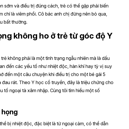
n sớm và điều trị đúng cách, trẻ có thể gặp phải biến
m chí là viêm phổi. Cô bác anh chị đừng nên bỏ qua,
ệu bất thường.
ng không ho ở trẻ từ góc độ Y
rẻ không phải là một tình trạng ngẫu nhiên mà là dấu
uan đến các yếu tố như nhiệt độc, hàn khí hay tỳ vị suy
hớ đến một câu chuyện khi điều trị cho một bé gái 5
 đau rát. Theo Y học cổ truyền, đây là triệu chứng cho
u tố ngoại tà xâm nhập. Cùng tôi tìm hiểu một số
m họng
thể bị nhiệt độc, đặc biệt là từ ngoại cảm, có thể dẫn