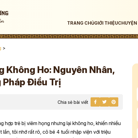
TRANG CHỦ
GIỚI THIỆU
CHUYỆN 
g
>
g Không Ho: Nguyên Nhân,
 Pháp Điều Trị
Chia sẻ bài viết
ờng hợp trẻ bị viêm họng nhưng lại không ho, khiến nhiều
lần, tôi nhớ rất rõ, cô bé 4 tuổi nhập viện với triệu