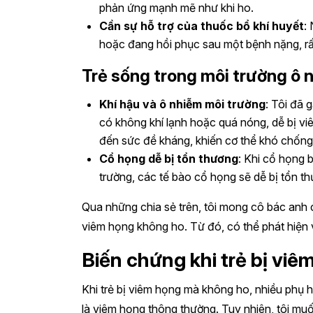
phản ứng mạnh mẽ như khi ho.
Cần sự hỗ trợ của thuốc bổ khí huyết
:
hoặc đang hồi phục sau một bệnh nặng, rấ
Trẻ sống trong môi trường ô 
Khí hậu và ô nhiễm môi trường
: Tôi đã 
có không khí lạnh hoặc quá nóng, dễ bị v
đến sức đề kháng, khiến cơ thể khó chống 
Cổ họng dễ bị tổn thương
: Khi cổ họng b
trường, các tế bào cổ họng sẽ dễ bị tổn 
Qua những chia sẻ trên, tôi mong cô bác anh 
viêm họng không ho. Từ đó, có thể phát hiện và
Biến chứng khi trẻ bị vi
Khi trẻ bị viêm họng mà không ho, nhiều phụ 
là viêm họng thông thường. Tuy nhiên, tôi mu