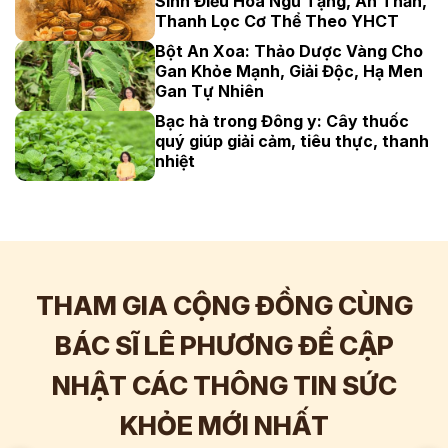
Sinh Điều Hòa Ngũ Tạng, An Thần,
Thanh Lọc Cơ Thể Theo YHCT
Bột An Xoa: Thảo Dược Vàng Cho
Gan Khỏe Mạnh, Giải Độc, Hạ Men
Gan Tự Nhiên
Bạc hà trong Đông y: Cây thuốc
quý giúp giải cảm, tiêu thực, thanh
nhiệt
THAM GIA CỘNG ĐỒNG CÙNG
BÁC SĨ LÊ PHƯƠNG ĐỂ CẬP
NHẬT CÁC THÔNG TIN SỨC
Hơn
60.000
Tương tác
KHỎE MỚI NHẤT