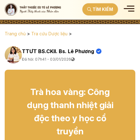
TÌM KIẾM
Trang chủ
>
Tra cứu Dược liệu
>
TTƯT BS.CKII. Bs. Lê Phương
Đã hỏi: 07h41 - 03/01/2026
Trà hoa vàng: Công
dụng thanh nhiệt giải
độc theo y học cổ
truyền