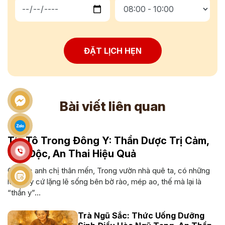
ĐẶT LỊCH HẸN
Bài viết liên quan
Tía Tô Trong Đông Y: Thần Dược Trị Cảm,
Giải Độc, An Thai Hiệu Quả
Cô bác anh chị thân mến, Trong vườn nhà quê ta, có những
loại cây cứ lặng lẽ sống bên bờ rào, mép ao, thế mà lại là
“thần y”...
Trà Ngũ Sắc: Thức Uống Dưỡng