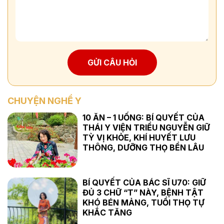
GỬI CÂU HỎI
CHUYỆN NGHỀ Y
10 ĂN – 1 UỐNG: BÍ QUYẾT CỦA
THÁI Y VIỆN TRIỀU NGUYỄN GIỮ
TỲ VỊ KHỎE, KHÍ HUYẾT LƯU
THÔNG, DƯỠNG THỌ BỀN LÂU
BÍ QUYẾT CỦA BÁC SĨ U70: GIỮ
ĐỦ 3 CHỮ “T” NÀY, BỆNH TẬT
KHÓ BÉN MẢNG, TUỔI THỌ TỰ
KHẮC TĂNG