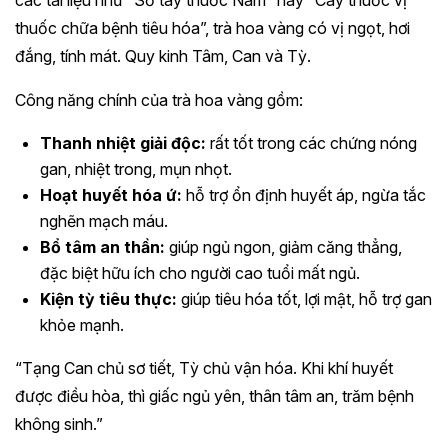
các tài liệu như “Sổ tay thuốc Nam” hay “Cây thuốc vị
thuốc chữa bệnh tiêu hóa”, trà hoa vàng có vị ngọt, hơi
đắng, tính mát. Quy kinh Tâm, Can và Tỳ.
Công năng chính của trà hoa vàng gồm:
Thanh nhiệt giải độc:
rất tốt trong các chứng nóng
gan, nhiệt trong, mụn nhọt.
Hoạt huyết hóa ứ:
hỗ trợ ổn định huyết áp, ngừa tắc
nghẽn mạch máu.
Bổ tâm an thần:
giúp ngủ ngon, giảm căng thẳng,
đặc biệt hữu ích cho người cao tuổi mất ngủ.
Kiện tỳ tiêu thực:
giúp tiêu hóa tốt, lợi mật, hỗ trợ gan
khỏe mạnh.
“Tạng Can chủ sơ tiết, Tỳ chủ vận hóa. Khi khí huyết
được điều hòa, thì giấc ngủ yên, thân tâm an, trăm bệnh
không sinh.”