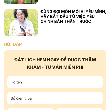
ĐỪNG ĐỢI MÒN MỎI AI YÊU MÌNH,
HÃY BẮT ĐẦU TỪ VIỆC YÊU
CHÍNH BẢN THÂN TRƯỚC
HỎI ĐÁP
ĐẶT LỊCH HẸN NGAY
ĐỂ ĐƯỢC THĂM
KHÁM - TƯ VẤN
MIỄN PHÍ