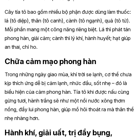
Cây tía tô bao gồm nhiều bộ phận được dùng làm thuốc:
lá (tô diệp), thân (tô canh), cành (tô ngạnh), quả (tô tử).
Mỗi phần mang một công năng riêng biệt. Lá thì phát tán
phong hàn, giải cảm; cành thì lý khí, hành huyết; hạt giúp
an thai, chỉ ho.
Chữa cảm mạo phong hàn
Trong những ngày giao mùa, khí trời se lạnh, cơ thể chưa
kịp thích ứng dễ bị cảm lạnh, nhức đầu, sốt nhẹ – đó là
biểu hiện của cảm phong hàn. Tía tô khi được nấu cùng
gừng tươi, hành trắng sẽ như một nồi nước xông thơm
nồng, đẩy lui phong hàn, giúp mồ hôi thoát ra mà thân thể
nhẹ nhàng hơn.
Hành khí, giải uất, trị đầy bụng,