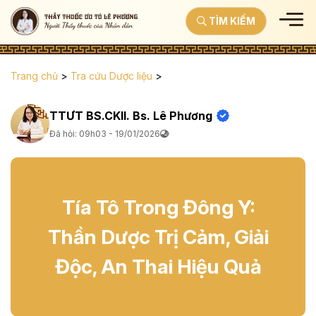
TÌM KIẾM
Trang chủ
>
Tra cứu Dược liệu
>
TTƯT BS.CKII. Bs. Lê Phương
Đã hỏi: 09h03 - 19/01/2026
Tía Tô Trong Đông Y:
Thần Dược Trị Cảm, Giải
Độc, An Thai Hiệu Quả