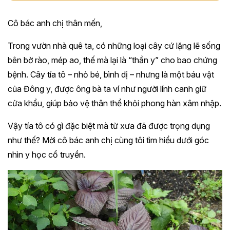
Cô bác anh chị thân mến,
Trong vườn nhà quê ta, có những loại cây cứ lặng lẽ sống
bên bờ rào, mép ao, thế mà lại là “thần y” cho bao chứng
bệnh. Cây tía tô – nhỏ bé, bình dị – nhưng là một báu vật
của Đông y, được ông bà ta ví như người lính canh giữ
cửa khẩu, giúp bảo vệ thân thể khỏi phong hàn xâm nhập.
Vậy tía tô có gì đặc biệt mà từ xưa đã được trọng dụng
như thế? Mời cô bác anh chị cùng tôi tìm hiểu dưới góc
nhìn y học cổ truyền.