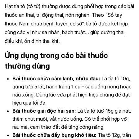
Hạt tía tô (tô tử) thường được dùng phối hợp trong các bài
thuốc an thai, trị động thai, nôn nghén. Theo “Sổ tay
thuốc Nam chữa bệnh tuyến cơ sở”, tía tô được kết hợp
cùng các vị như sa nhân, bạch truật… giúp dưỡng thai,
điều khí, ổn định thai khí .
Ứng dụng trong các bài thuốc
thường dùng
Bài thuốc chữa cảm lạnh, nhức đầu:
Lá tía tô 10g,
gừng tươi 5 lát, hành trắng 1 củ – sắc uống nóng hoặc
nấu xông. Dùng lúc vừa phát hiện triệu chứng để đạt
hiệu quả tối đa.
Bài thuốc giải độc hải sản:
Lá tía tô tươi 15g giã nát,
thêm chút muối, vắt nước uống. Có thể phối hợp với
rau má, cam thảo đất để tăng công năng.
Bài thuốc chữa đầy bụng khó tiêu:
Tía tô 12g, trần