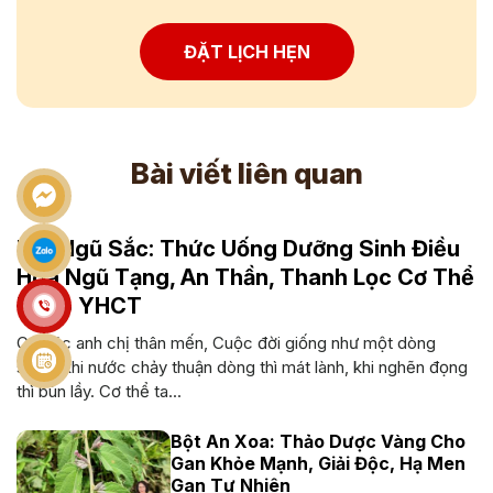
ĐẶT LỊCH HẸN
Bài viết liên quan
Trà Ngũ Sắc: Thức Uống Dưỡng Sinh Điều
Hòa Ngũ Tạng, An Thần, Thanh Lọc Cơ Thể
Theo YHCT
Cô bác anh chị thân mến, Cuộc đời giống như một dòng
sông, khi nước chảy thuận dòng thì mát lành, khi nghẽn đọng
thì bùn lầy. Cơ thể ta...
Bột An Xoa: Thảo Dược Vàng Cho
Gan Khỏe Mạnh, Giải Độc, Hạ Men
Gan Tự Nhiên