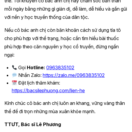
thể. Tôi khuyên cô bác anh chị hãy chăm sóc bản thân
mỗi ngày bằng những gì giản dị, dễ làm, dễ hiểu và gần gũi
với nền y học truyền thống của dân tộc.
Nếu cô bác anh chị còn băn khoăn cách sử dụng tía tô
cho phù hợp với thể trạng, hoặc cần tìm hiểu bài thuốc
phù hợp theo căn nguyên y học cổ truyền, đừng ngần
ngại:
Gọi
Hotline:
0963835102
Nhắn Zalo:
https://zalo.me/0963835102
Đặt lịch thăm khám:
https://bacsilephuong.com/lien-he
Kính chúc cô bác anh chị luôn an khang, vững vàng thân
thể để đi trọn những mùa xuân khỏe mạnh.
TTƯT, Bác sĩ Lê Phương