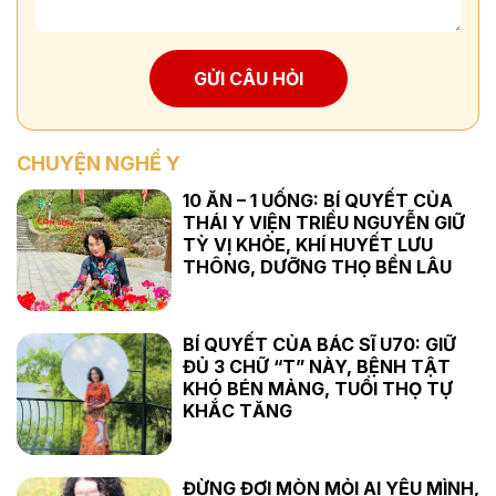
GỬI CÂU HỎI
CHUYỆN NGHỀ Y
10 ĂN – 1 UỐNG: BÍ QUYẾT CỦA
THÁI Y VIỆN TRIỀU NGUYỄN GIỮ
TỲ VỊ KHỎE, KHÍ HUYẾT LƯU
THÔNG, DƯỠNG THỌ BỀN LÂU
BÍ QUYẾT CỦA BÁC SĨ U70: GIỮ
ĐỦ 3 CHỮ “T” NÀY, BỆNH TẬT
KHÓ BÉN MẢNG, TUỔI THỌ TỰ
KHẮC TĂNG
ĐỪNG ĐỢI MÒN MỎI AI YÊU MÌNH,