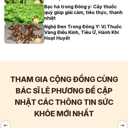
Bạc hà trong Đông y: Cây thuốc
quý giúp giải cảm, tiêu thực, thanh
nhiệt
Nghệ Đen Trong Đông Y: Vị Thuốc
Vàng Điều Kinh, Tiêu Ứ, Hành Khí
Hoạt Huyết
THAM GIA CỘNG ĐỒNG CÙNG
BÁC SĨ LÊ PHƯƠNG ĐỂ CẬP
NHẬT CÁC THÔNG TIN SỨC
Hơn
60.000
Tương tác
KHỎE MỚI NHẤT