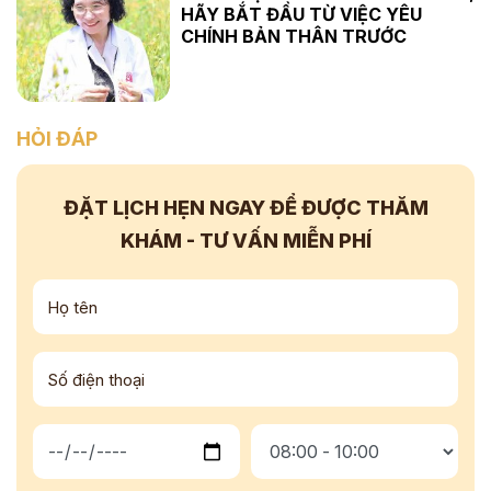
HÃY BẮT ĐẦU TỪ VIỆC YÊU
CHÍNH BẢN THÂN TRƯỚC
HỎI ĐÁP
ĐẶT LỊCH HẸN NGAY
ĐỂ ĐƯỢC THĂM
KHÁM - TƯ VẤN
MIỄN PHÍ