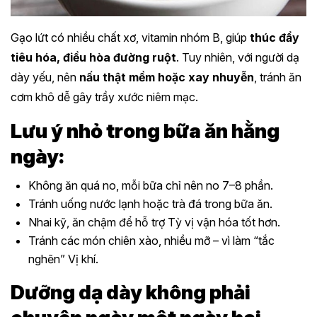
Gạo lứt có nhiều chất xơ, vitamin nhóm B, giúp
thúc đẩy
tiêu hóa, điều hòa đường ruột
. Tuy nhiên, với người dạ
dày yếu, nên
nấu thật mềm hoặc xay nhuyễn
, tránh ăn
cơm khô dễ gây trầy xước niêm mạc.
Lưu ý nhỏ trong bữa ăn hằng
ngày:
Không ăn quá no, mỗi bữa chỉ nên no 7–8 phần.
Tránh uống nước lạnh hoặc trà đá trong bữa ăn.
Nhai kỹ, ăn chậm để hỗ trợ Tỳ vị vận hóa tốt hơn.
Tránh các món chiên xào, nhiều mỡ – vì làm “tắc
nghẽn” Vị khí.
Dưỡng dạ dày không phải