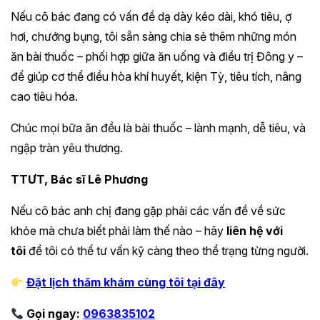
Nếu cô bác đang có vấn đề dạ dày kéo dài, khó tiêu, ợ
hơi, chướng bụng, tôi sẵn sàng chia sẻ thêm những món
ăn bài thuốc – phối hợp giữa ăn uống và điều trị Đông y –
để giúp cơ thể điều hòa khí huyết, kiện Tỳ, tiêu tích, nâng
cao tiêu hóa.
Chúc mọi bữa ăn đều là bài thuốc – lành mạnh, dễ tiêu, và
ngập tràn yêu thương.
TTƯT, Bác sĩ Lê Phương
Nếu cô bác anh chị đang gặp phải các vấn đề về sức
khỏe mà chưa biết phải làm thế nào – hãy
liên hệ với
tôi
để tôi có thể tư vấn kỹ càng theo thể trạng từng người.
Đặt lịch thăm khám cùng tôi tại đây
Gọi ngay:
0963835102