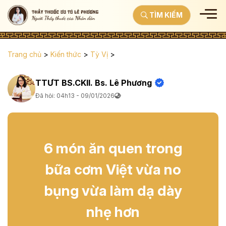
TÌM KIẾM
Trang chủ
>
Kiến thức
>
Tỳ Vị
>
TTƯT BS.CKII. Bs. Lê Phương
Đã hỏi: 04h13 - 09/01/2026
6 món ăn quen trong
bữa cơm Việt vừa no
bụng vừa làm dạ dày
nhẹ hơn