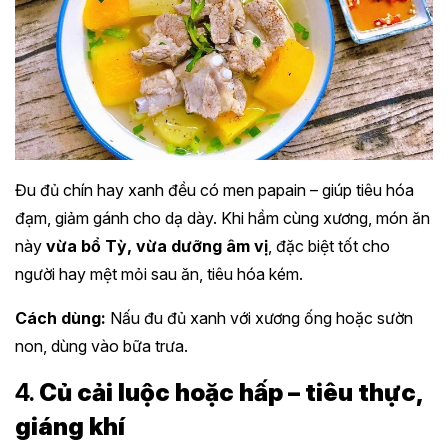
Đu đủ chín hay xanh đều có men papain – giúp tiêu hóa
đạm, giảm gánh cho dạ dày. Khi hầm cùng xương, món ăn
này
vừa bổ Tỳ, vừa dưỡng âm vị
, đặc biệt tốt cho
người hay mệt mỏi sau ăn, tiêu hóa kém.
Cách dùng:
Nấu đu đủ xanh với xương ống hoặc sườn
non, dùng vào bữa trưa.
4.
Củ cải luộc hoặc hấp – tiêu thực,
giáng khí