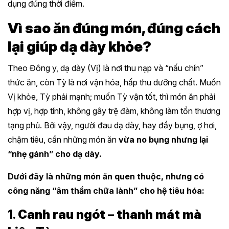
dụng đúng thời điểm.
Vì sao ăn đúng món, đúng cách
lại giúp dạ dày khỏe?
Theo Đông y, dạ dày (Vị) là nơi thu nạp và “nấu chín”
thức ăn, còn Tỳ là nơi vận hóa, hấp thu dưỡng chất. Muốn
Vị khỏe, Tỳ phải mạnh; muốn Tỳ vận tốt, thì món ăn phải
hợp vị, hợp tính, không gây trệ đàm, không làm tổn thương
tạng phủ. Bởi vậy, người đau dạ dày, hay đầy bụng, ợ hơi,
chậm tiêu, cần những món ăn
vừa no bụng nhưng lại
“nhẹ gánh” cho dạ dày.
Dưới đây là những món ăn quen thuộc, nhưng có
công năng “âm thầm chữa lành” cho hệ tiêu hóa:
1.
Canh rau ngót – thanh mát mà