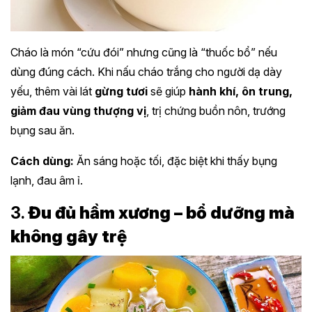
Cháo là món “cứu đói” nhưng cũng là “thuốc bổ” nếu
dùng đúng cách. Khi nấu cháo trắng cho người dạ dày
yếu, thêm vài lát
gừng tươi
sẽ giúp
hành khí, ôn trung,
giảm đau vùng thượng vị
, trị chứng buồn nôn, trướng
bụng sau ăn.
Cách dùng:
Ăn sáng hoặc tối, đặc biệt khi thấy bụng
lạnh, đau âm ỉ.
3.
Đu đủ hầm xương – bổ dưỡng mà
không gây trệ