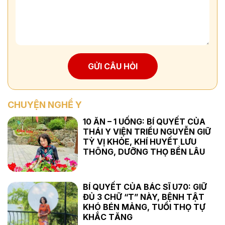
GỬI CÂU HỎI
CHUYỆN NGHỀ Y
10 ĂN – 1 UỐNG: BÍ QUYẾT CỦA
THÁI Y VIỆN TRIỀU NGUYỄN GIỮ
TỲ VỊ KHỎE, KHÍ HUYẾT LƯU
THÔNG, DƯỠNG THỌ BỀN LÂU
BÍ QUYẾT CỦA BÁC SĨ U70: GIỮ
ĐỦ 3 CHỮ “T” NÀY, BỆNH TẬT
KHÓ BÉN MẢNG, TUỔI THỌ TỰ
KHẮC TĂNG