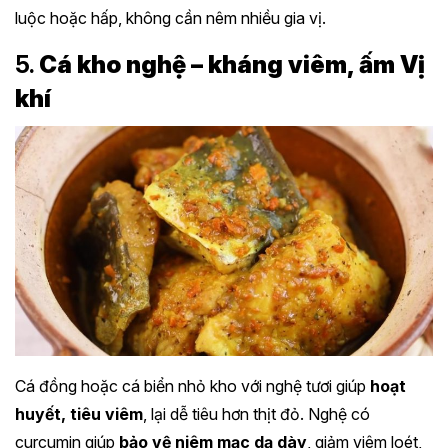
luộc hoặc hấp, không cần nêm nhiều gia vị.
5.
Cá kho nghệ – kháng viêm, ấm Vị
khí
Cá đồng hoặc cá biển nhỏ kho với nghệ tươi giúp
hoạt
huyết, tiêu viêm
, lại dễ tiêu hơn thịt đỏ. Nghệ có
curcumin giúp
bảo vệ niêm mạc dạ dày
, giảm viêm loét,