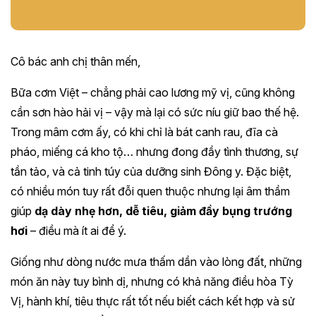
Cô bác anh chị thân mến,
Bữa cơm Việt – chẳng phải cao lương mỹ vị, cũng không
cần sơn hào hải vị – vậy mà lại có sức níu giữ bao thế hệ.
Trong mâm cơm ấy, có khi chỉ là bát canh rau, đĩa cà
pháo, miếng cá kho tộ… nhưng đong đầy tình thương, sự
tần tảo, và cả tinh túy của dưỡng sinh Đông y. Đặc biệt,
có nhiều món tuy rất đỗi quen thuộc nhưng lại âm thầm
giúp
dạ dày nhẹ hơn, dễ tiêu, giảm đầy bụng trướng
hơi
– điều mà ít ai để ý.
Giống như dòng nước mưa thấm dần vào lòng đất, những
món ăn này tuy bình dị, nhưng có khả năng điều hòa Tỳ
Vị, hành khí, tiêu thực rất tốt nếu biết cách kết hợp và sử