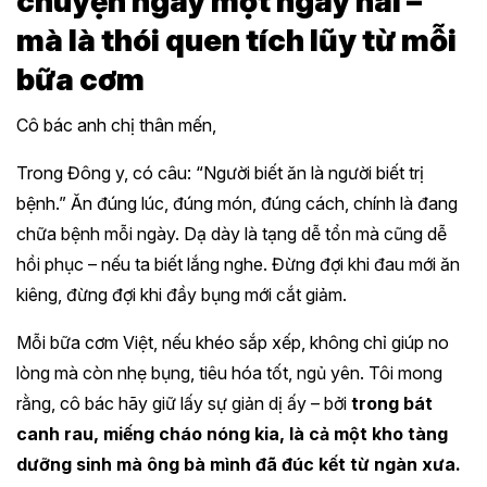
chuyện ngày một ngày hai –
mà là thói quen tích lũy từ mỗi
bữa cơm
Cô bác anh chị thân mến,
Trong Đông y, có câu: “Người biết ăn là người biết trị
bệnh.” Ăn đúng lúc, đúng món, đúng cách, chính là đang
chữa bệnh mỗi ngày. Dạ dày là tạng dễ tổn mà cũng dễ
hồi phục – nếu ta biết lắng nghe. Đừng đợi khi đau mới ăn
kiêng, đừng đợi khi đầy bụng mới cắt giảm.
Mỗi bữa cơm Việt, nếu khéo sắp xếp, không chỉ giúp no
lòng mà còn nhẹ bụng, tiêu hóa tốt, ngủ yên. Tôi mong
rằng, cô bác hãy giữ lấy sự giản dị ấy – bởi
trong bát
canh rau, miếng cháo nóng kia, là cả một kho tàng
dưỡng sinh mà ông bà mình đã đúc kết từ ngàn xưa.