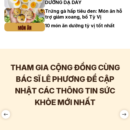
DƯỠNG DẠ DÀY
Trứng gà hấp tiêu đen: Món ăn hỗ
trợ giảm xoang, bổ Tỳ Vị
10 món ăn dưỡng tỳ vị tốt nhất
THAM GIA CỘNG ĐỒNG CÙNG
BÁC SĨ LÊ PHƯƠNG ĐỂ CẬP
NHẬT CÁC THÔNG TIN SỨC
Hơn
60.000
Tương tác
KHỎE MỚI NHẤT