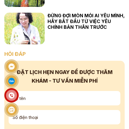
ĐỪNG ĐỢI MÒN MỎI AI YÊU MÌNH,
HÃY BẮT ĐẦU TỪ VIỆC YÊU
CHÍNH BẢN THÂN TRƯỚC
HỎI ĐÁP
ĐẶT LỊCH HẸN NGAY
ĐỂ ĐƯỢC THĂM
KHÁM - TƯ VẤN
MIỄN PHÍ