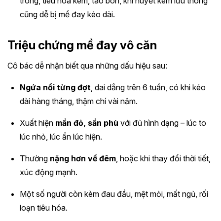
trong, tiêu hóa kém, táo bón, khí huyết kém lưu thông
cũng dễ bị mề đay kéo dài.
Triệu chứng mề đay vô căn
Cô bác dễ nhận biết qua những dấu hiệu sau:
Ngứa nổi từng đợt
, dai dẳng trên 6 tuần, có khi kéo
dài hàng tháng, thậm chí vài năm.
Xuất hiện
mẩn đỏ, sẩn phù
với đủ hình dạng – lúc to
lúc nhỏ, lúc ẩn lúc hiện.
Thường
nặng hơn về đêm
, hoặc khi thay đổi thời tiết,
xúc động mạnh.
Một số người còn kèm đau đầu, mệt mỏi, mất ngủ, rối
loạn tiêu hóa.