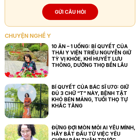
GỬI CÂU HỎI
CHUYỆN NGHỀ Y
10 ĂN – 1 UỐNG: BÍ QUYẾT CỦA
THÁI Y VIỆN TRIỀU NGUYỄN GIỮ
TỲ VỊ KHỎE, KHÍ HUYẾT LƯU
THÔNG, DƯỠNG THỌ BỀN LÂU
BÍ QUYẾT CỦA BÁC SĨ U70: GIỮ
ĐỦ 3 CHỮ “T” NÀY, BỆNH TẬT
KHÓ BÉN MẢNG, TUỔI THỌ TỰ
KHẮC TĂNG
ĐỪNG ĐỢI MÒN MỎI AI YÊU MÌNH,
HÃY BẮT ĐẦU TỪ VIỆC YÊU
CHÍNH BẢN THÂN TRƯỚC