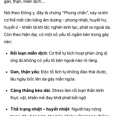
gan, thận, miễn dịch…
Nói theo Đông y, đây là chứng “Phong chẩn”, xảy ra khi
cơ thể mất cân bằng âm dương – phong nhiệt, huyết hư,
huyết ứ – khiến tà khí tắc nghẽn kinh lạc, phát ra ngoài da.
Còn theo hiện đại, có một số yếu tố ngầm bên trong gây
nên:
Rối loạn miễn dịch
: Cơ thể tự kích hoạt phản ứng dị
ứng dù không có yếu tố bên ngoài nào rõ ràng.
Gan, thận yếu
: Độc tố tích tụ không đào thải được,
lâu ngày bốc lên da gây mẩn ngứa.
Căng thẳng kéo dài
: Stress làm rối loạn thần kinh
thực vật, khiến mề đay khởi phát bất ngờ.
Thể trạng nhiệt – huyết nhiệt
: Người hay nóng