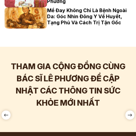
Phương
Mề Đay Không Chỉ Là Bệnh Ngoài
Da: Góc Nhìn Đông Y Về Huyết,
Tạng Phủ Và Cách Trị Tận Gốc
THAM GIA CỘNG ĐỒNG CÙNG
BÁC SĨ LÊ PHƯƠNG ĐỂ CẬP
NHẬT CÁC THÔNG TIN SỨC
Hơn
60.000
Tương tác
KHỎE MỚI NHẤT