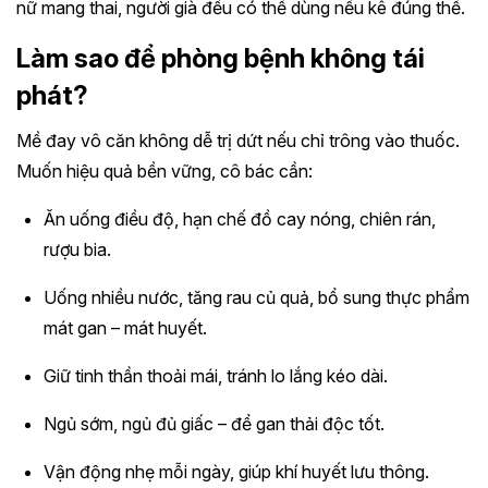
nữ mang thai, người già đều có thể dùng nếu kê đúng thể.
Làm sao để phòng bệnh không tái
phát?
Mề đay vô căn không dễ trị dứt nếu chỉ trông vào thuốc.
Muốn hiệu quả bền vững, cô bác cần:
Ăn uống điều độ, hạn chế đồ cay nóng, chiên rán,
rượu bia.
Uống nhiều nước, tăng rau củ quả, bổ sung thực phẩm
mát gan – mát huyết.
Giữ tinh thần thoải mái, tránh lo lắng kéo dài.
Ngủ sớm, ngủ đủ giấc – để gan thải độc tốt.
Vận động nhẹ mỗi ngày, giúp khí huyết lưu thông.