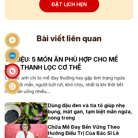
ĐẶT LỊCH HẸN
Bài viết liên quan
TÀI LIỆU: 5 MÓN ĂN PHÙ HỢP CHO MỀ
ĐAY, THANH LỌC CƠ THỂ
Cô bác anh chị bị mề đay thường hay gặp tình trạng ngứa
ngáy, nổi mẩn, người bứt rứt, khó chịu, nhất là khi thời tiết
nóng, ăn uống nhiều...
Dùng đậu đen và tía tô giúp nhẹ
bụng, mát gan, tạm biệt mẩn ngứa,
nóng trong
Chữa Mề Đay Bền Vững Theo
Hướng Điều Trị Của Bác Sĩ Lê