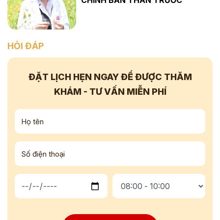
HỎI ĐÁP
ĐẶT LỊCH HẸN NGAY
ĐỂ ĐƯỢC THĂM
KHÁM - TƯ VẤN
MIỄN PHÍ