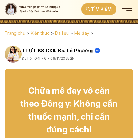
TÌM KIẾM
Trang chủ
>
Kiến thức
>
Da liễu
>
Mề đay
>
TTƯT BS.CKII. Bs. Lê Phương
Đã hỏi: 04h46 - 06/11/2025
Chữa mề đay vô căn
theo Đông y: Không cần
thuốc mạnh, chỉ cần
đúng cách!