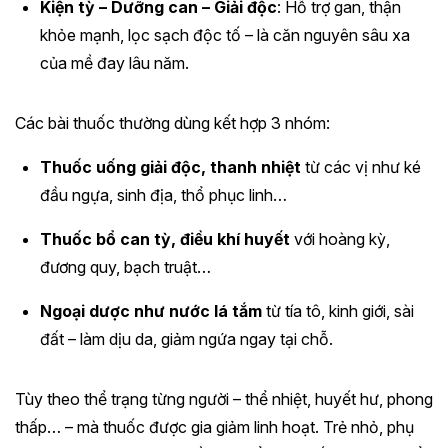
Kiện tỳ – Dưỡng can – Giải độc
: Hỗ trợ gan, thận
khỏe mạnh, lọc sạch độc tố – là căn nguyên sâu xa
của mề đay lâu năm.
Các bài thuốc thường dùng kết hợp 3 nhóm:
Thuốc uống giải độc, thanh nhiệt
từ các vị như ké
đầu ngựa, sinh địa, thổ phục linh…
Thuốc bổ can tỳ, điều khí huyết
với hoàng kỳ,
đương quy, bạch truật…
Ngoại dược như nước lá tắm
từ tía tô, kinh giới, sài
đất – làm dịu da, giảm ngứa ngay tại chỗ.
Tùy theo thể trạng từng người – thể nhiệt, huyết hư, phong
thấp… – mà thuốc được gia giảm linh hoạt. Trẻ nhỏ, phụ