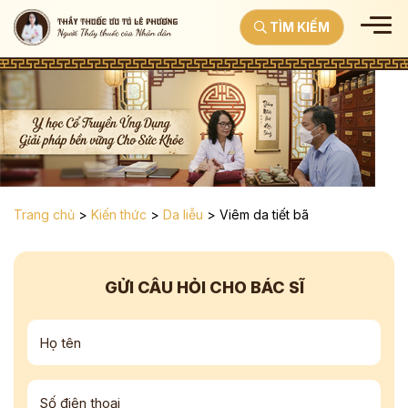
TÌM KIẾM
Trang chủ
>
Kiến thức
>
Da liễu
>
Viêm da tiết bã
GỬI CÂU HỎI CHO BÁC SĨ