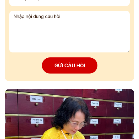
GỬI CÂU HỎI