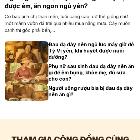
được êm, ăn ngon ngủ yên?
Cô bác anh chị thân mến, tuổi càng cao, cơ thể giống như
một mảnh vườn đã trải qua nhiều mùa nắng mưa. Cây muốn
xanh thì gốc phải bền,...
Đau dạ dày nên ngủ lúc mấy giờ để
Tỳ Vị yên, khí huyết được nuôi
dưỡng?
Phụ nữ sau sinh đau dạ dày nên ăn
gì để êm bụng, khỏe mẹ, đủ sữa
cho con?
Người uống rượu bia bị đau dạ dày
nên ăn gì?
THAM GIA CỘNG ĐỒNG CÙNG