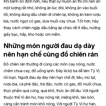
Khi bệnh ổn định hơn, nếu thật sự muốn ăn thì chỉ nên ăn
một lượng rất nhỏ, không ăn lúc đói, không ăn vào buổi
tối, không dùng dầu chiên đi chiên lại, không ăn kèm rượu
bia, nước ngọt có gas, dưa muối cay chua. Tốt hơn, hãy
thay cách chiên ngập dầu bằng áp chảo rất ít dầu, nướng
giấy bạc, hấp, kho hoặc om mềm.
Những món người đau dạ dày
nên hạn chế cùng đồ chiên rán
Đồ chiên rán thường đi cùng các món cay nóng, nước
chấm chua cay, đồ uống lạnh. Đây là bộ ba dễ làm Tỳ Vị
rối loạn. Người đau dạ dày nên hạn chế ớt, tiêu, mù tạt,
rượu bia, cà phê đặc, trà đặc, nước có gas, đồ muối chua,
thực phẩm quá cứng, quá khô, thức ăn để lâu. Với người
thuộc thể Vị âm hư, hay nóng rát, miệng khô, táo bón,
càng cần tránh món khô nóng. Với người Tỳ Vị hư hàn,