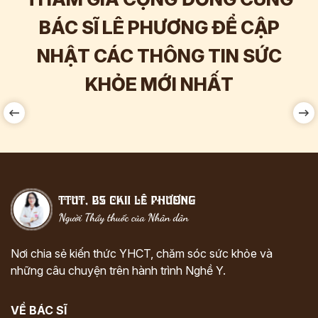
BÁC SĨ LÊ PHƯƠNG ĐỂ CẬP
NHẬT CÁC THÔNG TIN SỨC
Hơn
60.000
Tương tác
KHỎE MỚI NHẤT
Nơi chia sẻ kiến thức YHCT, chăm sóc sức khỏe và
những câu chuyện trên hành trình Nghề Y.
VỀ BÁC SĨ