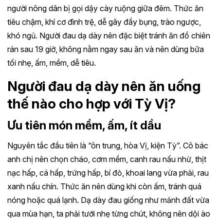
người nông dân bị gọi dậy cày ruộng giữa đêm. Thức ăn
tiêu chậm, khí cơ đình trệ, dễ gây đầy bụng, trào ngược,
khó ngủ. Người đau dạ dày nên đặc biệt tránh ăn đồ chiên
rán sau 19 giờ, không nằm ngay sau ăn và nên dùng bữa
tối nhẹ, ấm, mềm, dễ tiêu.
Người đau dạ dày nên ăn uống
thế nào cho hợp với Tỳ Vị?
Ưu tiên món mềm, ấm, ít dầu
Nguyên tắc đầu tiên là “ôn trung, hòa Vị, kiện Tỳ”. Cô bác
anh chị nên chọn cháo, cơm mềm, canh rau nấu nhừ, thịt
nạc hấp, cá hấp, trứng hấp, bí đỏ, khoai lang vừa phải, rau
xanh nấu chín. Thức ăn nên dùng khi còn ấm, tránh quá
nóng hoặc quá lạnh. Dạ dày đau giống như mảnh đất vừa
qua mùa hạn, ta phải tưới nhẹ từng chút, không nên dội ào