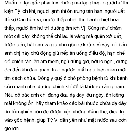
Muốn trị tận gốc phải tùy chứng mà lập phép: người hư thì
kiện Tỳ ích khí, người lạnh thì ôn trung tán hàn, người uất
thì sơ Can hòa Vị, người thấp nhiệt thì thanh nhiệt hóa
thấp, người âm hư thì dưỡng âm ích Vị. Cũng như chăm
một cái cây, không thể chỉ lau lá vàng mà quên xới đất,
tưới nước, bắt sâu và giữ cho gốc rễ khỏe. Vì vậy, cô bác
anh chị hãy chủ động giữ nếp ăn uống điều độ, hạn chế
đồ chiên rán, ăn ấm mềm, ngủ đúng giờ, bớt lo nghĩ, đừng
đợi đến khi đau quặn, trào ngược, mất ngủ triền miên mới
tìm cách chữa. Đông y quý ở chỗ phòng bệnh từ khi bệnh
còn manh nha, dưỡng chính khí để tà khí khó xâm phạm.
Nếu cô bác anh chị đang đau dạ dày lâu ngày, ăn kiêng
mãi không ổn, hãy tham khảo các bài thuốc chữa dạ dày
do tôi nghiên cứu để được biện chứng đúng thể, điều trị
vào gốc bệnh, giúp Tỳ Vị dần yên như mặt nước sau cơn
gió lớn.