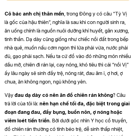
Cô bác anh chị thân mến
, trong Đông y có câu “Tỳ Vị
là gốc của hậu thiên”, nghĩa là sau khi con người sinh ra,
ăn uống chính là nguồn nuôi dưỡng khí huyết, gân xương,
tinh thần. Dạ dày cũng giống như chiếc nồi đất trong bếp
nhà quê, muốn nấu cơm ngon thì lửa phải vừa, nước phải
đủ, gạo phải sạch. Nếu ta cứ đổ vào đó những món nhiều
dầu mỡ, chiên đi rán lại, cay nóng, khó tiêu thì cái “nồi Vị”
ấy lâu ngày sẽ sinh đầy trệ, nóng rát, đau âm ỉ, ợ hơi, ợ
chua, ăn không ngon, ngủ không yên.
Vậy
đau dạ dày có nên ăn đồ chiên rán không
? Câu
trả lời của tôi là:
nên hạn chế tối đa, đặc biệt trong giai
đoạn đang đau, đầy bụng, buồn nôn, ợ nóng hoặc
viêm loét tiến triển
. Bởi dưới góc nhìn Y học cổ truyền,
đồ chiên rán thường có tính béo trệ, dễ sinh thấp nhiệt,