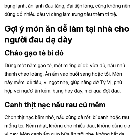
bụng lạnh, ăn lạnh đau tăng, đại tiện lỏng, cũng không nên
dùng đồ nhiều dầu vì càng làm trung tiêu thêm trì trệ.
Gợi ý món ăn dễ làm tại nhà cho
người đau dạ dày
Cháo gạo tẻ bí đỏ
Dùng một nắm gạo tẻ, một miếng bí đỏ vừa đủ, nấu nhừ
thành cháo loãng. Ăn ấm vào buổi sáng hoặc tối. Món
này mềm, dễ tiêu, vị ngọt nhẹ, giúp nâng đỡ Tỳ Vị, phù
hợp với người ăn kém, bụng hay đầy, mới qua đợt đau.
Canh thịt nạc nấu rau củ mềm
Chọn thịt nạc băm nhỏ, nấu cùng cà rốt, bí xanh hoặc rau
mồng tơi. Nêm nhạt, không cho nhiều dầu, không dùng gia
vị cay. Món canh ấm giúp bữa ăn trôi nhẹ, không bắt dạ