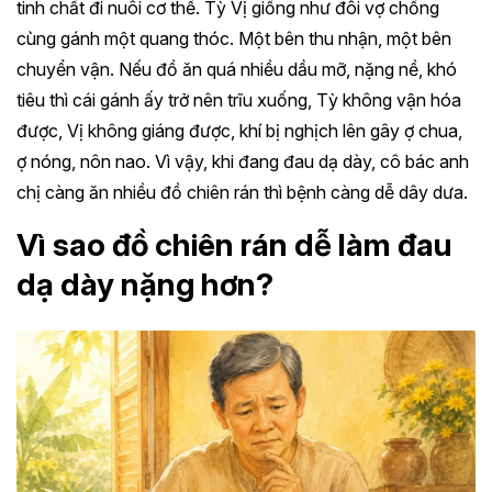
tinh chất đi nuôi cơ thể. Tỳ Vị giống như đôi vợ chồng
cùng gánh một quang thóc. Một bên thu nhận, một bên
chuyển vận. Nếu đồ ăn quá nhiều dầu mỡ, nặng nề, khó
tiêu thì cái gánh ấy trở nên trĩu xuống, Tỳ không vận hóa
được, Vị không giáng được, khí bị nghịch lên gây ợ chua,
ợ nóng, nôn nao. Vì vậy, khi đang đau dạ dày, cô bác anh
chị càng ăn nhiều đồ chiên rán thì bệnh càng dễ dây dưa.
Vì sao đồ chiên rán dễ làm đau
dạ dày nặng hơn?