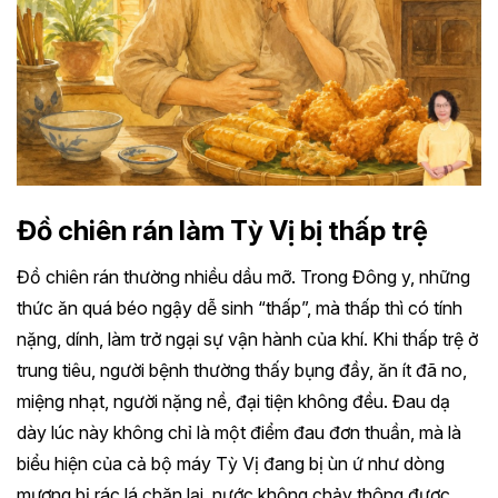
Đồ chiên rán làm Tỳ Vị bị thấp trệ
Đồ chiên rán thường nhiều dầu mỡ. Trong Đông y, những
thức ăn quá béo ngậy dễ sinh “thấp”, mà thấp thì có tính
nặng, dính, làm trở ngại sự vận hành của khí. Khi thấp trệ ở
trung tiêu, người bệnh thường thấy bụng đầy, ăn ít đã no,
miệng nhạt, người nặng nề, đại tiện không đều. Đau dạ
dày lúc này không chỉ là một điểm đau đơn thuần, mà là
biểu hiện của cả bộ máy Tỳ Vị đang bị ùn ứ như dòng
mương bị rác lá chặn lại, nước không chảy thông được.