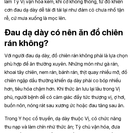
làm Tỳ Vị vận hóa kém, khí cơ không thông, từ đó khiến
cơn đau dạ dày dễ tái đi tái lại như đám cỏ chưa nhổ tận
rễ, cứ mưa xuống là mọc lên.
Đau dạ dày có nên ăn đồ chiên
rán không?
Với người đau dạ dày, đồ chiên rán không phải là lựa chọn
phù hợp để ăn thường xuyên. Những món như gà rán,
khoai tây chiên, nem rán, bánh rán, thịt quay nhiều mỡ, đồ
chiên ngập dầu thường khiến dạ dày phải co bóp nhiều
hơn, tiêu hóa chậm hơn. Khi thức ăn lưu lại lâu trong Vị
phủ, người bệnh dễ có cảm giác đầy tức thượng vị, ợ hơi,
buồn nôn, nóng rát sau xương ức hoặc đau tăng sau ăn.
Trong Y học cổ truyền, dạ dày thuộc Vị, có chức năng
thu nạp và làm chín nhừ thức ăn; Tỳ chủ vận hóa, đưa