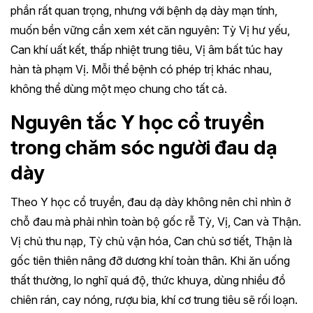
phần rất quan trọng, nhưng với bệnh dạ dày mạn tính,
muốn bền vững cần xem xét căn nguyên: Tỳ Vị hư yếu,
Can khí uất kết, thấp nhiệt trung tiêu, Vị âm bất túc hay
hàn tà phạm Vị. Mỗi thể bệnh có phép trị khác nhau,
không thể dùng một mẹo chung cho tất cả.
Nguyên tắc Y học cổ truyền
trong chăm sóc người đau dạ
dày
Theo Y học cổ truyền, đau dạ dày không nên chỉ nhìn ở
chỗ đau mà phải nhìn toàn bộ gốc rễ Tỳ, Vị, Can và Thận.
Vị chủ thu nạp, Tỳ chủ vận hóa, Can chủ sơ tiết, Thận là
gốc tiên thiên nâng đỡ dương khí toàn thân. Khi ăn uống
thất thường, lo nghĩ quá độ, thức khuya, dùng nhiều đồ
chiên rán, cay nóng, rượu bia, khí cơ trung tiêu sẽ rối loạn.