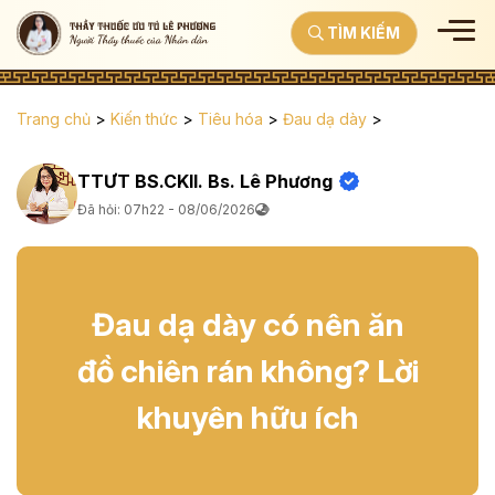
TÌM KIẾM
Trang chủ
>
Kiến thức
>
Tiêu hóa
>
Đau dạ dày
>
TTƯT BS.CKII. Bs. Lê Phương
Đã hỏi: 07h22 - 08/06/2026
Đau dạ dày có nên ăn
đồ chiên rán không? Lời
khuyên hữu ích