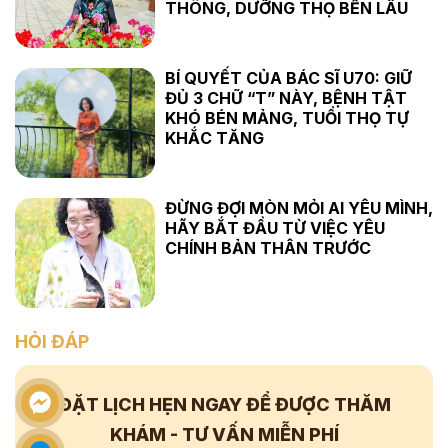
THÔNG, DƯỠNG THỌ BỀN LÂU
BÍ QUYẾT CỦA BÁC SĨ U70: GIỮ
ĐỦ 3 CHỮ “T” NÀY, BỆNH TẬT
KHÓ BÉN MẢNG, TUỔI THỌ TỰ
KHẮC TĂNG
ĐỪNG ĐỢI MÒN MỎI AI YÊU MÌNH,
HÃY BẮT ĐẦU TỪ VIỆC YÊU
CHÍNH BẢN THÂN TRƯỚC
HỎI ĐÁP
ĐẶT LỊCH HẸN NGAY
ĐỂ ĐƯỢC THĂM
KHÁM - TƯ VẤN
MIỄN PHÍ