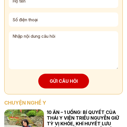
GỬI CÂU HỎI
CHUYỆN NGHỀ Y
10 ĂN – 1 UỐNG: BÍ QUYẾT CỦA
THÁI Y VIỆN TRIỀU NGUYỄN GIỮ
TỲ VỊ KHỎE, KHÍ HUYẾT LƯU