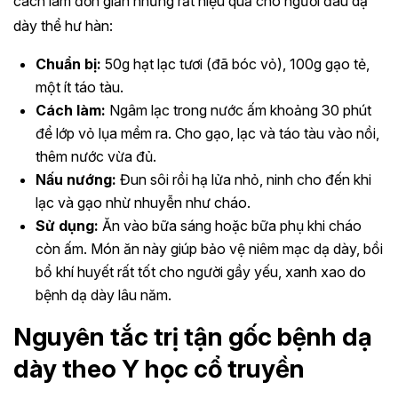
cách làm đơn giản nhưng rất hiệu quả cho người đau dạ
dày thể hư hàn:
Chuẩn bị:
50g hạt lạc tươi (đã bóc vỏ), 100g gạo tẻ,
một ít táo tàu.
Cách làm:
Ngâm lạc trong nước ấm khoảng 30 phút
để lớp vỏ lụa mềm ra. Cho gạo, lạc và táo tàu vào nồi,
thêm nước vừa đủ.
Nấu nướng:
Đun sôi rồi hạ lửa nhỏ, ninh cho đến khi
lạc và gạo nhừ nhuyễn như cháo.
Sử dụng:
Ăn vào bữa sáng hoặc bữa phụ khi cháo
còn ấm. Món ăn này giúp bảo vệ niêm mạc dạ dày, bồi
bổ khí huyết rất tốt cho người gầy yếu, xanh xao do
bệnh dạ dày lâu năm.
Nguyên tắc trị tận gốc bệnh dạ
dày theo Y học cổ truyền