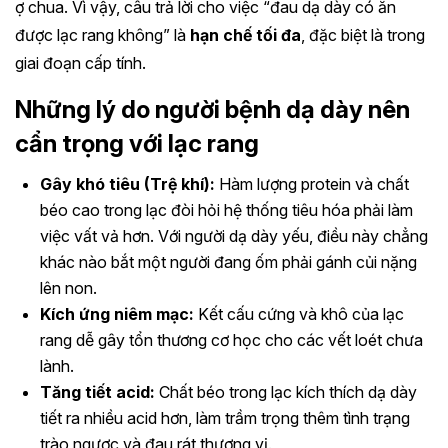
ợ chua. Vì vậy, câu trả lời cho việc “đau dạ dày có ăn
được lạc rang không” là
hạn chế tối đa
, đặc biệt là trong
giai đoạn cấp tính.
Những lý do người bệnh dạ dày nên
cẩn trọng với lạc rang
Gây khó tiêu (Trệ khí):
Hàm lượng protein và chất
béo cao trong lạc đòi hỏi hệ thống tiêu hóa phải làm
việc vất vả hơn. Với người dạ dày yếu, điều này chẳng
khác nào bắt một người đang ốm phải gánh củi nặng
lên non.
Kích ứng niêm mạc:
Kết cấu cứng và khô của lạc
rang dễ gây tổn thương cơ học cho các vết loét chưa
lành.
Tăng tiết acid:
Chất béo trong lạc kích thích dạ dày
tiết ra nhiều acid hơn, làm trầm trọng thêm tình trạng
trào ngược và đau rát thượng vị.