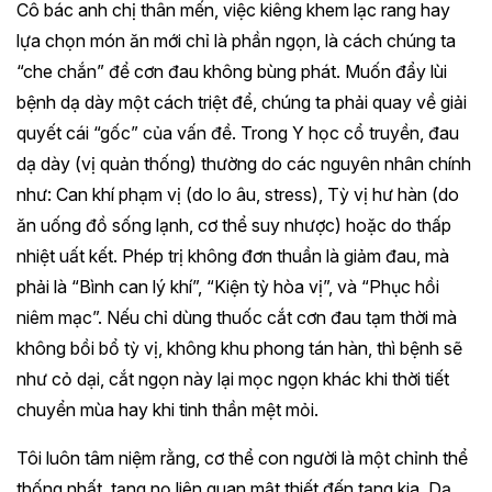
Cô bác anh chị thân mến, việc kiêng khem lạc rang hay
lựa chọn món ăn mới chỉ là phần ngọn, là cách chúng ta
“che chắn” để cơn đau không bùng phát. Muốn đẩy lùi
bệnh dạ dày một cách triệt để, chúng ta phải quay về giải
quyết cái “gốc” của vấn đề. Trong Y học cổ truyền, đau
dạ dày (vị quản thống) thường do các nguyên nhân chính
như: Can khí phạm vị (do lo âu, stress), Tỳ vị hư hàn (do
ăn uống đồ sống lạnh, cơ thể suy nhược) hoặc do thấp
nhiệt uất kết. Phép trị không đơn thuần là giảm đau, mà
phải là “Bình can lý khí”, “Kiện tỳ hòa vị”, và “Phục hồi
niêm mạc”. Nếu chỉ dùng thuốc cắt cơn đau tạm thời mà
không bồi bổ tỳ vị, không khu phong tán hàn, thì bệnh sẽ
như cỏ dại, cắt ngọn này lại mọc ngọn khác khi thời tiết
chuyển mùa hay khi tinh thần mệt mỏi.
Tôi luôn tâm niệm rằng, cơ thể con người là một chỉnh thể
thống nhất, tạng nọ liên quan mật thiết đến tạng kia. Dạ