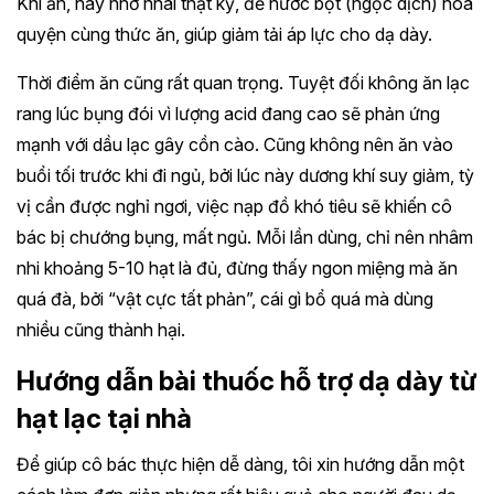
Khi ăn, hãy nhớ nhai thật kỹ, để nước bọt (ngọc dịch) hòa
quyện cùng thức ăn, giúp giảm tải áp lực cho dạ dày.
Thời điểm ăn cũng rất quan trọng. Tuyệt đối không ăn lạc
rang lúc bụng đói vì lượng acid đang cao sẽ phản ứng
mạnh với dầu lạc gây cồn cào. Cũng không nên ăn vào
buổi tối trước khi đi ngủ, bởi lúc này dương khí suy giảm, tỳ
vị cần được nghỉ ngơi, việc nạp đồ khó tiêu sẽ khiến cô
bác bị chướng bụng, mất ngủ. Mỗi lần dùng, chỉ nên nhâm
nhi khoảng 5-10 hạt là đủ, đừng thấy ngon miệng mà ăn
quá đà, bởi “vật cực tất phản”, cái gì bổ quá mà dùng
nhiều cũng thành hại.
Hướng dẫn bài thuốc hỗ trợ dạ dày từ
hạt lạc tại nhà
Để giúp cô bác thực hiện dễ dàng, tôi xin hướng dẫn một