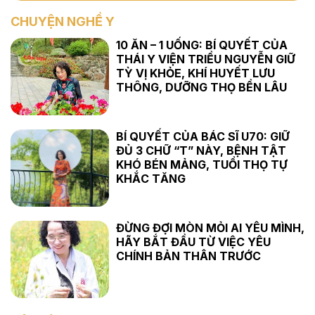
CHUYỆN NGHỀ Y
10 ĂN – 1 UỐNG: BÍ QUYẾT CỦA
THÁI Y VIỆN TRIỀU NGUYỄN GIỮ
TỲ VỊ KHỎE, KHÍ HUYẾT LƯU
THÔNG, DƯỠNG THỌ BỀN LÂU
BÍ QUYẾT CỦA BÁC SĨ U70: GIỮ
ĐỦ 3 CHỮ “T” NÀY, BỆNH TẬT
KHÓ BÉN MẢNG, TUỔI THỌ TỰ
KHẮC TĂNG
ĐỪNG ĐỢI MÒN MỎI AI YÊU MÌNH,
HÃY BẮT ĐẦU TỪ VIỆC YÊU
CHÍNH BẢN THÂN TRƯỚC