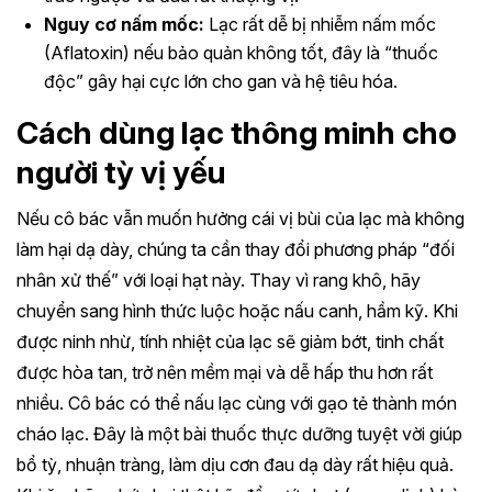
Nguy cơ nấm mốc:
Lạc rất dễ bị nhiễm nấm mốc
(Aflatoxin) nếu bảo quản không tốt, đây là “thuốc
độc” gây hại cực lớn cho gan và hệ tiêu hóa.
Cách dùng lạc thông minh cho
người tỳ vị yếu
Nếu cô bác vẫn muốn hưởng cái vị bùi của lạc mà không
làm hại dạ dày, chúng ta cần thay đổi phương pháp “đối
nhân xử thế” với loại hạt này. Thay vì rang khô, hãy
chuyển sang hình thức luộc hoặc nấu canh, hầm kỹ. Khi
được ninh nhừ, tính nhiệt của lạc sẽ giảm bớt, tinh chất
được hòa tan, trở nên mềm mại và dễ hấp thu hơn rất
nhiều. Cô bác có thể nấu lạc cùng với gạo tẻ thành món
cháo lạc. Đây là một bài thuốc thực dưỡng tuyệt vời giúp
bổ tỳ, nhuận tràng, làm dịu cơn đau dạ dày rất hiệu quả.