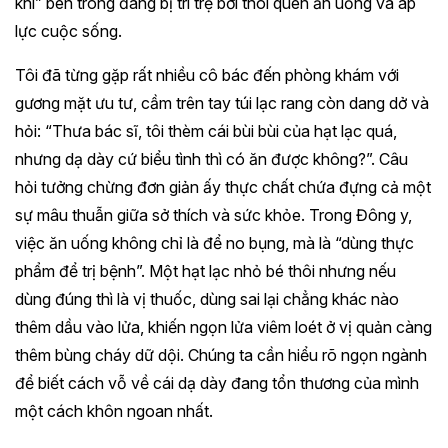
khí” bên trong đang bị trì trệ bởi thói quen ăn uống và áp
lực cuộc sống.
Tôi đã từng gặp rất nhiều cô bác đến phòng khám với
gương mặt ưu tư, cầm trên tay túi lạc rang còn dang dở và
hỏi: “Thưa bác sĩ, tôi thèm cái bùi bùi của hạt lạc quá,
nhưng dạ dày cứ biểu tình thì có ăn được không?”. Câu
hỏi tưởng chừng đơn giản ấy thực chất chứa đựng cả một
sự mâu thuẫn giữa sở thích và sức khỏe. Trong Đông y,
việc ăn uống không chỉ là để no bụng, mà là “dùng thực
phẩm để trị bệnh”. Một hạt lạc nhỏ bé thôi nhưng nếu
dùng đúng thì là vị thuốc, dùng sai lại chẳng khác nào
thêm dầu vào lửa, khiến ngọn lửa viêm loét ở vị quản càng
thêm bùng cháy dữ dội. Chúng ta cần hiểu rõ ngọn ngành
để biết cách vỗ về cái dạ dày đang tổn thương của mình
một cách khôn ngoan nhất.