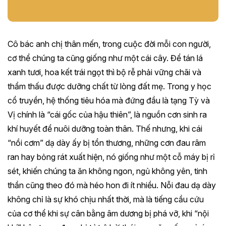
Cô bác anh chị thân mến, trong cuộc đời mỗi con người,
cơ thể chúng ta cũng giống như một cái cây. Để tán lá
xanh tươi, hoa kết trái ngọt thì bộ rễ phải vững chãi và
thẩm thấu được dưỡng chất từ lòng đất mẹ. Trong y học
cổ truyền, hệ thống tiêu hóa mà đứng đầu là tạng Tỳ và
Vị chính là “cái gốc của hậu thiên”, là nguồn cơn sinh ra
khí huyết để nuôi dưỡng toàn thân. Thế nhưng, khi cái
“nồi cơm” dạ dày ấy bị tổn thương, những cơn đau râm
ran hay bỏng rát xuất hiện, nó giống như một cỗ máy bị rỉ
sét, khiến chúng ta ăn không ngon, ngủ không yên, tinh
thần cũng theo đó mà héo hon đi ít nhiều. Nỗi đau dạ dày
không chỉ là sự khó chịu nhất thời, mà là tiếng cầu cứu
của cơ thể khi sự cân bằng âm dương bị phá vỡ, khi “nội