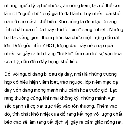
những người tỳ vị hư nhược, ăn uống kém, lạc có thể coi
là một “nguồn bổ” quý giá từ đất lành. Tuy nhiên, cái khó
nằm ở chỗ cách chế biến. Khi chúng ta đem lạc đi rang,
tính chất của nó đã thay đổi từ “bình” sang “nhiệt”. Những
hạt lạc vàng giòn, thơm phức kia chứa một lượng dầu rất
lớn. Dưới góc nhìn YHCT, lượng dầu này nếu nạp quá
nhiều sẽ gây ra tình trạng “trệ khí”, làm cản trở sự vận hóa
của Tỳ, dẫn đến đầy bụng, khó tiêu.
Đối với người đang bị đau dạ dày, nhất là những trường
hợp có biểu hiện viêm loét, trào ngược, lớp niêm mạc dạ
dày vốn đang mỏng manh như cánh hoa trước gió. Lạc
rang thường cứng, khi nhai không kỹ, những mảnh vụn
sắc cạnh sẽ cọ xát trực tiếp vào tổn thương. Thêm vào
đó, tính chất khô nhiệt của đồ rang kết hợp với lượng chất
béo cao sẽ làm tăng tiết dịch vị, gây ra cảm giác nóng rát,