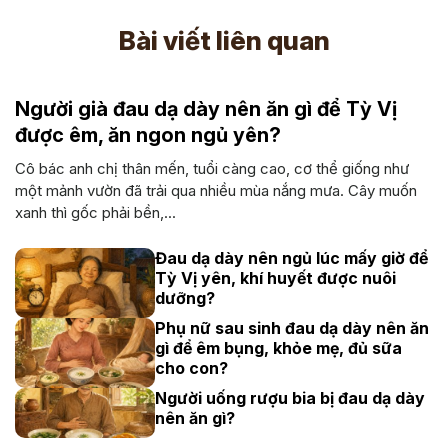
Bài viết liên quan
Người già đau dạ dày nên ăn gì để Tỳ Vị
được êm, ăn ngon ngủ yên?
Cô bác anh chị thân mến, tuổi càng cao, cơ thể giống như
một mảnh vườn đã trải qua nhiều mùa nắng mưa. Cây muốn
xanh thì gốc phải bền,...
Đau dạ dày nên ngủ lúc mấy giờ để
Tỳ Vị yên, khí huyết được nuôi
dưỡng?
Phụ nữ sau sinh đau dạ dày nên ăn
gì để êm bụng, khỏe mẹ, đủ sữa
cho con?
Người uống rượu bia bị đau dạ dày
nên ăn gì?