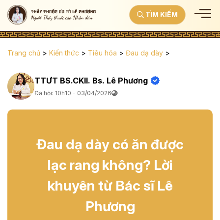
TÌM KIẾM
Trang chủ
>
Kiến thức
>
Tiêu hóa
>
Đau dạ dày
>
TTƯT BS.CKII. Bs. Lê Phương
Đã hỏi: 10h10 - 03/04/2026
Đau dạ dày có ăn được
lạc rang không? Lời
khuyên từ Bác sĩ Lê
Phương