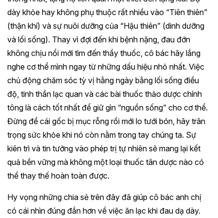
dày khỏe hay không phụ thuộc rất nhiều vào “Tiên thiên”
(thận khí) và sự nuôi dưỡng của “Hậu thiên” (dinh dưỡng
và lối sống). Thay vì đợi đến khi bệnh nặng, đau đớn
không chịu nổi mới tìm đến thầy thuốc, cô bác hãy lắng
nghe cơ thể mình ngay từ những dấu hiệu nhỏ nhất. Việc
chủ động chăm sóc tỳ vị hằng ngày bằng lối sống điều
độ, tinh thần lạc quan và các bài thuốc thảo dược chính
tông là cách tốt nhất để giữ gìn “nguồn sống” cho cơ thể.
Đừng để cái gốc bị mục rỗng rồi mới lo tưới bón, hãy trân
trọng sức khỏe khi nó còn nằm trong tay chúng ta. Sự
kiên trì và tin tưởng vào phép trị tự nhiên sẽ mang lại kết
quả bền vững mà không một loại thuốc tân dược nào có
thể thay thế hoàn toàn được.
Hy vọng những chia sẻ trên đây đã giúp cô bác anh chị
có cái nhìn đúng đắn hơn về việc ăn lạc khi đau dạ dày.