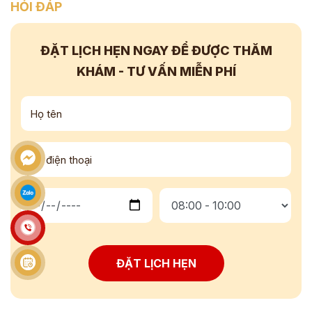
HỎI ĐÁP
ĐẶT LỊCH HẸN NGAY
ĐỂ ĐƯỢC THĂM
KHÁM - TƯ VẤN
MIỄN PHÍ
ĐẶT LỊCH HẸN