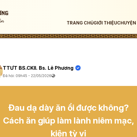
TRANG CHỦ
GIỚI THIỆU
CHUYỆN 
TTƯT BS.CKII. Bs. Lê Phương
Đã hỏi: 09h45 - 22/05/2026
Đau dạ dày ăn ổi được không?
Cách ăn giúp làm lành niêm mạc,
kiện tỳ vị