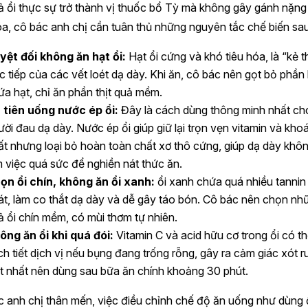
 ổi thực sự trở thành vị thuốc bổ Tỳ mà không gây gánh nặng
óa, cô bác anh chị cần tuân thủ những nguyên tắc chế biến sa
yệt đối không ăn hạt ổi:
Hạt ổi cứng và khó tiêu hóa, là “kẻ t
ực tiếp của các vết loét dạ dày. Khi ăn, cô bác nên gọt bỏ phần 
ứa hạt, chỉ ăn phần thịt quả mềm.
 tiên uống nước ép ổi:
Đây là cách dùng thông minh nhất ch
ười đau dạ dày. Nước ép ổi giúp giữ lại trọn vẹn vitamin và kho
ất nhưng loại bỏ hoàn toàn chất xơ thô cứng, giúp dạ dày khôn
m việc quá sức để nghiền nát thức ăn.
ọn ổi chín, không ăn ổi xanh:
ổi xanh chứa quá nhiều tannin
át, làm co thắt dạ dày và dễ gây táo bón. Cô bác nên chọn nh
ả ổi chín mềm, có mùi thơm tự nhiên.
ông ăn ổi khi quá đói:
Vitamin C và acid hữu cơ trong ổi có th
ích tiết dịch vị nếu bụng đang trống rỗng, gây ra cảm giác xót r
t nhất nên dùng sau bữa ăn chính khoảng 30 phút.
 anh chị thân mến, việc điều chỉnh chế độ ăn uống như dùng 