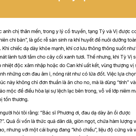
 anh chị thân mến, trong y lý cổ truyền, tạng Tỳ và Vị được co
hiên chi bản”, là gốc rễ sản sinh ra khí huyết để nuôi dưỡng toà
. Khi chiếc dạ dày khỏe mạnh, khí cơ lưu thông thông suốt nh
át lành tưới tắm cho cây cối xanh tươi. Thế nhưng, khi Tỳ Vị 
 nhiệt độc xâm nhập hoặc do Can khí uất kết, vùng thượng vị 
inh những cơn đau âm ỉ, nóng rát như có lửa đốt. Việc lựa chọ
úc này không chỉ đơn thuần là ăn cho no, mà là dùng “tính” và
ảo mộc để điều hòa lại sự lệch lạc bên trong, vỗ về lớp niêm 
ị tổn thương.
người hỏi tôi rằng: “Bác sĩ Phương ơi, đau dạ dày ăn ổi được
”. Quả ổi vốn là thức quả dân dã, giòn ngọt, chứa hàm lượng v
o, nhưng với một cái bụng đang “khó chiều”, liệu độ cứng và v