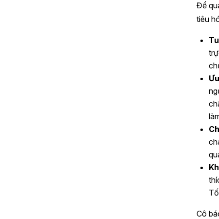
Để quả
tiêu h
Tu
tr
ch
Ưu
ng
ch
là
Ch
ch
qu
Kh
th
Tố
Cô bác