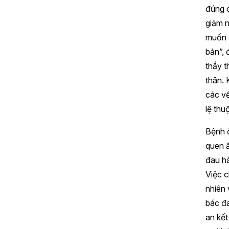
đúng c
giảm n
muốn d
bản”, 
thầy t
thân. 
các vế
lệ thu
Bệnh ở
quen ă
đau hà
Việc c
nhiên 
bác đa
an kết