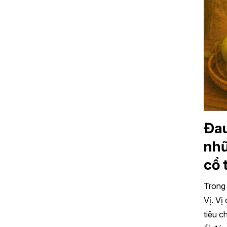
Đau
nhữ
cổ 
Trong 
Vị. Vị
tiêu c