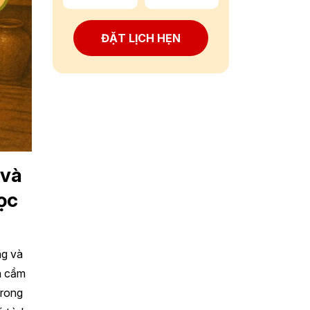
ĐẶT LỊCH HẸN
 và
ọc
ng và
và cầm
trong