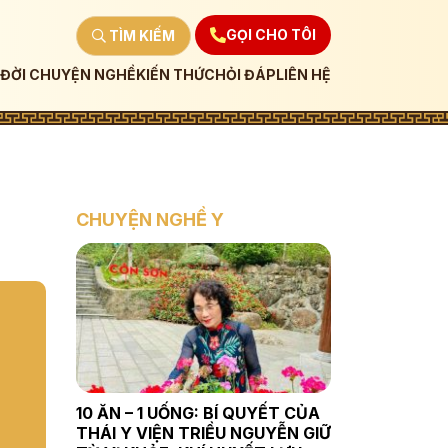
GỌI CHO TÔI
TÌM KIẾM
ĐỜI CHUYỆN NGHỀ
KIẾN THỨC
HỎI ĐÁP
LIÊN HỆ
CHUYỆN NGHỀ Y
10 ĂN – 1 UỐNG: BÍ QUYẾT CỦA
THÁI Y VIỆN TRIỀU NGUYỄN GIỮ