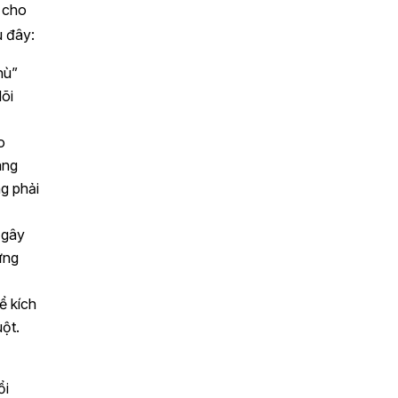
 cho
u đây:
hù”
lõi
o
áng
g phải
 gây
ững
ể kích
uột.
ổi