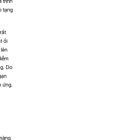
 trình
o tạng
rất
t ổi
 lên
liễm
ng. Do
gạn
h ứng.
 màng