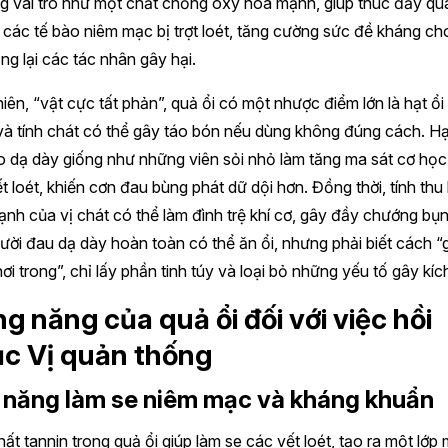
g vai trò như một chất chống oxy hóa mạnh, giúp thúc đẩy quá
o các tế bào niêm mạc bị trợt loét, tăng cường sức đề kháng ch
ng lại các tác nhân gây hại.
iên, “vật cực tất phản”, quả ổi có một nhược điểm lớn là hạt ổi 
à tính chát có thể gây táo bón nếu dùng không đúng cách. Hạ
o dạ dày giống như những viên sỏi nhỏ làm tăng ma sát cơ học
t loét, khiến cơn đau bùng phát dữ dội hơn. Đồng thời, tính thu 
nh của vị chát có thể làm đình trệ khí cơ, gây đầy chướng bụ
ười đau dạ dày hoàn toàn có thể ăn ổi, nhưng phải biết cách “
ơi trong”, chỉ lấy phần tinh túy và loại bỏ những yếu tố gây kíc
g năng của quả ổi đối với việc hồi
c Vị quản thống
 năng làm se niêm mạc và kháng khuẩn
ất tannin trong quả ổi giúp làm se các vết loét, tạo ra một lớp