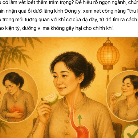
 có làm vết loét thêm trầm trọng? Để hiểu rõ ngọn ngành, chú
ìn nhận quả ổi dưới lăng kính Đông y, xem xét công năng “thu 
 trong mối tương quan với khí cơ của dạ dày, từ đó tìm ra các
o kiện tỳ, dưỡng vị mà không gây hại cho chính khí.