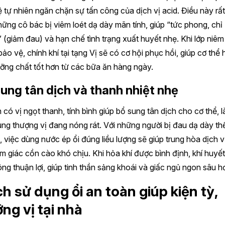
 tự nhiên ngăn chặn sự tấn công của dịch vị acid. Điều này rất 
ững cô bác bị viêm loét dạ dày mãn tính, giúp “tức phong, chỉ
 (giảm đau) và hạn chế tình trạng xuất huyết nhẹ. Khi lớp niê
ảo vệ, chính khí tại tạng Vị sẽ có cơ hội phục hồi, giúp cơ thể 
ỡng chất tốt hơn từ các bữa ăn hàng ngày.
ung tân dịch và thanh nhiệt nhẹ
n có vị ngọt thanh, tính bình giúp bổ sung tân dịch cho cơ thể, 
ng thượng vị đang nóng rát. Với những người bị đau dạ dày th
 việc dùng nước ép ổi đúng liều lượng sẽ giúp trung hòa dịch v
m giác cồn cào khó chịu. Khi hỏa khí được bình định, khí huyết
ông thuận lợi, giúp tinh thần sảng khoái và giấc ngủ ngon sâu h
h sử dụng ổi an toàn giúp kiện tỳ,
ng vị tại nhà