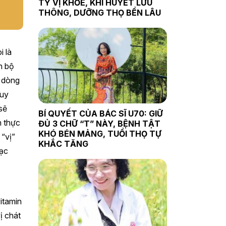
TỲ VỊ KHỎE, KHÍ HUYẾT LƯU
THÔNG, DƯỠNG THỌ BỀN LÂU
i là
n bộ
ư dòng
suy
sẽ
BÍ QUYẾT CỦA BÁC SĨ U70: GIỮ
n thực
ĐỦ 3 CHỮ “T” NÀY, BỆNH TẬT
KHÓ BÉN MẢNG, TUỔI THỌ TỰ
 “vị”
KHẮC TĂNG
mạc
itamin
ị chát