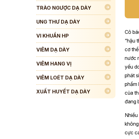
TRÀO NGƯỢC DẠ DÀY
UNG THƯ DẠ DÀY
Cô bác
VI KHUẨN HP
“hậu t
cơ thể
VIÊM DẠ DÀY
nước m
VIÊM HANG VỊ
yếu do
phát s
VIÊM LOÉT DẠ DÀY
phẩm l
XUẤT HUYẾT DẠ DÀY
của th
đang b
Nhiều 
không?
cực ca