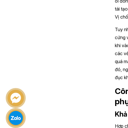
ổi đón
tái tạ
Vị chố
Tuy nh
cứng v
khi và
các vế
quá mạ
đó, ng
đục kh
Côn
phụ
Khả
Hợp ch