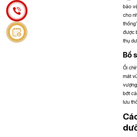
bảo vệ
cho nh
thống”
được b
thụ dư
Bổ s
Ổi chí
mát vù
vượng,
bớt cả
lưu th
Các
dưỡ