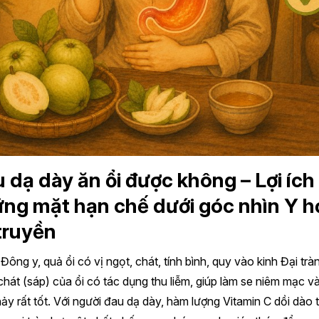
 dạ dày ăn ổi được không – Lợi ích
ng mặt hạn chế dưới góc nhìn Y h
truyền
Đông y, quả ổi có vị ngọt, chát, tính bình, quy vào kinh Đại trà
 chát (sáp) của ổi có tác dụng thu liễm, giúp làm se niêm mạc 
hảy rất tốt. Với người đau dạ dày, hàm lượng Vitamin C dồi dào 