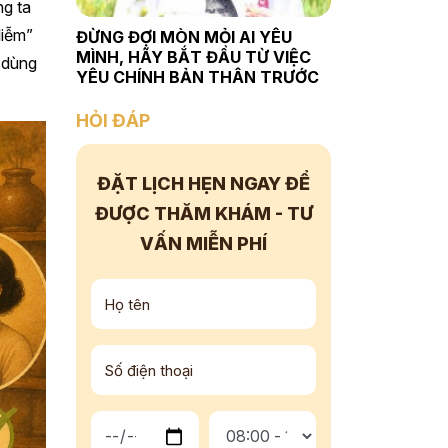
ng ta
liễm”
ĐỪNG ĐỢI MÒN MỎI AI YÊU
MÌNH, HÃY BẮT ĐẦU TỪ VIỆC
h dùng
YÊU CHÍNH BẢN THÂN TRƯỚC
HỎI ĐÁP
ĐẶT LỊCH HẸN NGAY
ĐỂ
ĐƯỢC THĂM KHÁM - TƯ
VẤN
MIỄN PHÍ