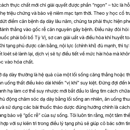
ách thực chất mới chỉ giải quyết được phần “ngọn” – tức là hỗ
hẹ triệu chứng và bảo vệ niêm mạc tạm thời. Theo y học cổ tr
ứt điểm căn bệnh dạ dày lâu năm, chúng ta phải thực hiện phé
đánh thẳng vào gốc rễ căn nguyên gây bệnh. Điều này đòi hỏi
huốc phải bồi bổ Tỳ Vị, sơ can giải uất và điều hòa khí huyết t
Khi tạng phủ được cân bằng, nội lực (chính khí) đủ mạnh, thì tự
t loét sẽ lành lại, dịch vị sẽ tự điều tiết về mức hài hòa mà kh
ộc vào hóa chất.
 dạ dày thường là hệ quả của một lối sống căng thẳng hoặc th
n uống thất điều kéo dài khiến “vị khí” suy kiệt. Đừng đợi đến 
nh hạ làm cơ thể suy nhược mới bắt đầu lo lắng tìm cách chữa t
hủ động chăm sóc dạ dày bằng lối sống an nhiên, ăn uống thu
và sử dụng các bài thuốc thảo dược đúng hướng chính là cách
ng bảo vệ “gốc rễ” của sự sống. Tôi luôn tin rằng, một tâm thế
 hợp với sự kiên trì trong điều lý tạng phủ sẽ giúp cô bác sớm tìm