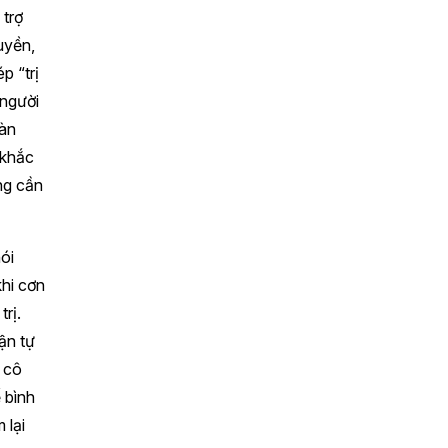
 trợ
uyền,
p “trị
 người
oàn
 khắc
ông cần
ói
khi cơn
rị.
ận tự
 cô
 bình
 lại