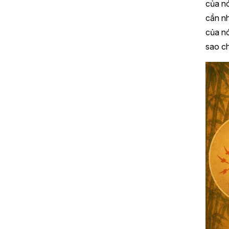
của nó
cần nh
của nó
sao ch