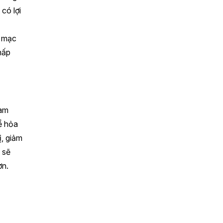
có lợi
m mạc
hấp
làm
ể hỏa
ị, giảm
 sẽ
ơn.