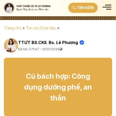
TÌM KIẾM
Trang chủ
>
Tra cứu Dược liệu
>
TTƯT BS.CKII. Bs. Lê Phương
Đã hỏi: 07h47 - 05/01/2026
Củ bách hợp: Công
dụng dưỡng phế, an
thần