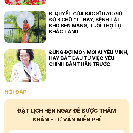
BÍ QUYẾT CỦA BÁC SĨ U70: GIỮ
ĐỦ 3 CHỮ “T” NÀY, BỆNH TẬT
KHÓ BÉN MẢNG, TUỔI THỌ TỰ
KHẮC TĂNG
ĐỪNG ĐỢI MÒN MỎI AI YÊU MÌNH,
HÃY BẮT ĐẦU TỪ VIỆC YÊU
CHÍNH BẢN THÂN TRƯỚC
HỎI ĐÁP
ĐẶT LỊCH HẸN NGAY
ĐỂ ĐƯỢC THĂM
KHÁM - TƯ VẤN
MIỄN PHÍ