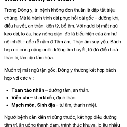
Trong Đông y, trị bệnh không đơn thuần là dập tắt triệu
chứng. Mà là hành trình dài phục hồi cái gốc – dưỡng khí,
điều huyết, an thần, kiện tỳ, bổ âm. Với người bị mất ngủ
kéo dài, lo âu, hay nóng giận, đó là biểu hiện của âm hư
nội nhiệt – gốc rễ nằm ở Tâm âm, Thận âm suy yếu. Bách
hợp có công năng nuôi dưỡng âm huyết, từ đó điều hoà
thần trí, làm dịu tâm hỏa.
Muốn trị mất ngủ tận gốc, Đông y thường kết hợp bách
hợp với các vị:
Toan táo nhân
– dưỡng tâm, an thần.
Viễn chí
– khai khiếu, định thần.
Mạch môn, Sinh địa
– tư âm, thanh nhiệt.
Người bệnh cần kiên trì dùng thuốc, kết hợp điều dưỡng
tâm trí, ăn uống thanh đạm, tránh thức khuya, lo âu nhiều