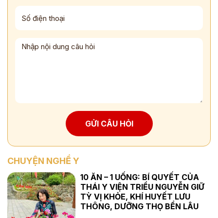
GỬI CÂU HỎI
CHUYỆN NGHỀ Y
10 ĂN – 1 UỐNG: BÍ QUYẾT CỦA
THÁI Y VIỆN TRIỀU NGUYỄN GIỮ
TỲ VỊ KHỎE, KHÍ HUYẾT LƯU
THÔNG, DƯỠNG THỌ BỀN LÂU