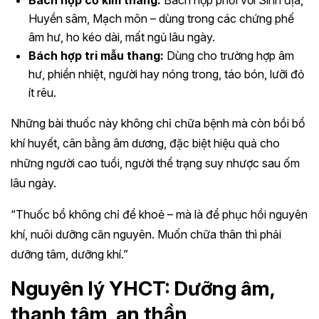
Bách hợp cố kim thang:
Bách hợp phối với Sinh địa,
Huyền sâm, Mạch môn – dùng trong các chứng phế
âm hư, ho kéo dài, mất ngủ lâu ngày.
Bách hợp tri mẫu thang:
Dùng cho trường hợp âm
hư, phiền nhiệt, người hay nóng trong, táo bón, lưỡi đỏ
ít rêu.
Những bài thuốc này không chỉ chữa bệnh mà còn bồi bổ
khí huyết, cân bằng âm dương, đặc biệt hiệu quả cho
những người cao tuổi, người thể trạng suy nhược sau ốm
lâu ngày.
“Thuốc bổ không chỉ để khoẻ – mà là để phục hồi nguyên
khí, nuôi dưỡng căn nguyên. Muốn chữa thân thì phải
dưỡng tâm, dưỡng khí.”
Nguyên lý YHCT: Dưỡng âm,
thanh tâm, an thần