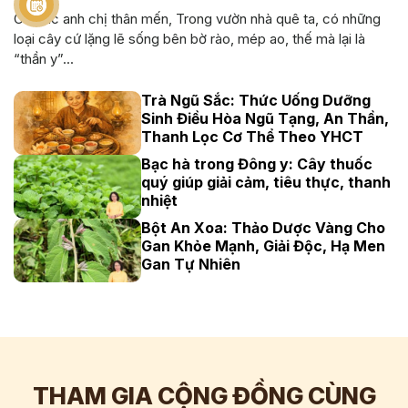
Cô bác anh chị thân mến, Trong vườn nhà quê ta, có những
loại cây cứ lặng lẽ sống bên bờ rào, mép ao, thế mà lại là
“thần y”...
Trà Ngũ Sắc: Thức Uống Dưỡng
Sinh Điều Hòa Ngũ Tạng, An Thần,
Thanh Lọc Cơ Thể Theo YHCT
Bạc hà trong Đông y: Cây thuốc
quý giúp giải cảm, tiêu thực, thanh
nhiệt
Bột An Xoa: Thảo Dược Vàng Cho
Gan Khỏe Mạnh, Giải Độc, Hạ Men
Gan Tự Nhiên
THAM GIA CỘNG ĐỒNG CÙNG