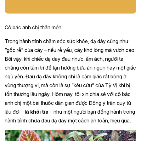
Cô bác anh chị thân mến,
Trong hành trình chăm sóc sức khỏe, dạ dày cũng như
“gốc rễ” của cây – nếu rễ yếu, cây khó lòng mà vươn cao.
Bởi vậy, khi chiếc dạ dày đau nhức, ấm ách, người ta
chẳng còn tâm trí để tận hưởng bữa ăn ngon hay một giấc
ngủ yên. Đau dạ dày không chỉ là cảm giác rát bỏng ở
vùng thượng vị, mà còn là sự “kêu cứu” của Tỳ Vị khi bị
tổn thương lâu ngày. Hôm nay, tôi xin chia sẻ với cô bác
anh chị một bài thuốc dân gian được Đông y trân quý từ
lâu đời –
lá khôi tía
– như một người bạn đồng hành trong
hành trình chữa đau dạ dày một cách an toàn, hiệu quả.