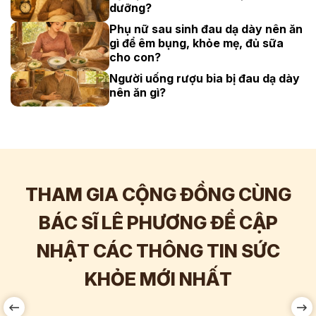
dưỡng?
Phụ nữ sau sinh đau dạ dày nên ăn
gì để êm bụng, khỏe mẹ, đủ sữa
cho con?
Người uống rượu bia bị đau dạ dày
nên ăn gì?
THAM GIA CỘNG ĐỒNG CÙNG
BÁC SĨ LÊ PHƯƠNG ĐỂ CẬP
NHẬT CÁC THÔNG TIN SỨC
Hơn
60.000
Tương tác
KHỎE MỚI NHẤT