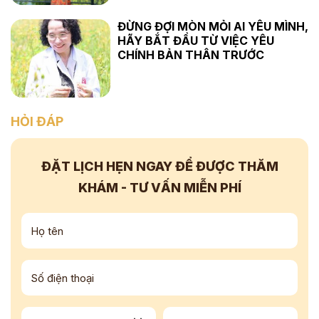
ĐỪNG ĐỢI MÒN MỎI AI YÊU MÌNH,
HÃY BẮT ĐẦU TỪ VIỆC YÊU
CHÍNH BẢN THÂN TRƯỚC
HỎI ĐÁP
ĐẶT LỊCH HẸN NGAY
ĐỂ ĐƯỢC THĂM
KHÁM - TƯ VẤN
MIỄN PHÍ