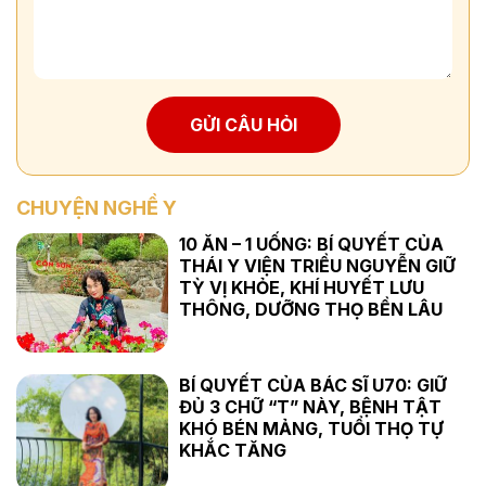
GỬI CÂU HỎI
CHUYỆN NGHỀ Y
10 ĂN – 1 UỐNG: BÍ QUYẾT CỦA
THÁI Y VIỆN TRIỀU NGUYỄN GIỮ
TỲ VỊ KHỎE, KHÍ HUYẾT LƯU
THÔNG, DƯỠNG THỌ BỀN LÂU
BÍ QUYẾT CỦA BÁC SĨ U70: GIỮ
ĐỦ 3 CHỮ “T” NÀY, BỆNH TẬT
KHÓ BÉN MẢNG, TUỔI THỌ TỰ
KHẮC TĂNG