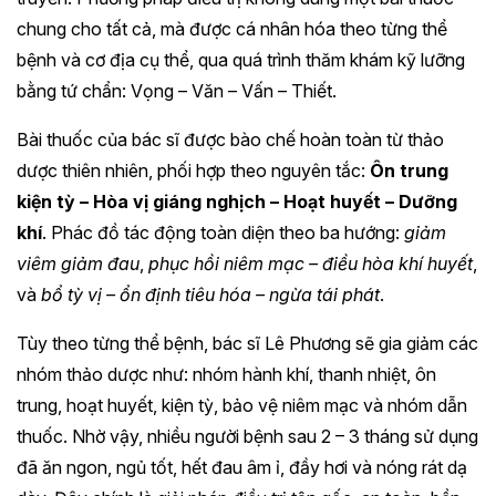
chung cho tất cả, mà được cá nhân hóa theo từng thể
bệnh và cơ địa cụ thể, qua quá trình thăm khám kỹ lưỡng
bằng tứ chẩn: Vọng – Văn – Vấn – Thiết.
Bài thuốc của bác sĩ được bào chế hoàn toàn từ thảo
dược thiên nhiên, phối hợp theo nguyên tắc:
Ôn trung
kiện tỳ – Hòa vị giáng nghịch – Hoạt huyết – Dưỡng
khí
. Phác đồ tác động toàn diện theo ba hướng:
giảm
viêm giảm đau
,
phục hồi niêm mạc – điều hòa khí huyết
,
và
bổ tỳ vị – ổn định tiêu hóa – ngừa tái phát
.
Tùy theo từng thể bệnh, bác sĩ Lê Phương sẽ gia giảm các
nhóm thảo dược như: nhóm hành khí, thanh nhiệt, ôn
trung, hoạt huyết, kiện tỳ, bảo vệ niêm mạc và nhóm dẫn
thuốc. Nhờ vậy, nhiều người bệnh sau 2 – 3 tháng sử dụng
đã ăn ngon, ngủ tốt, hết đau âm ỉ, đầy hơi và nóng rát dạ