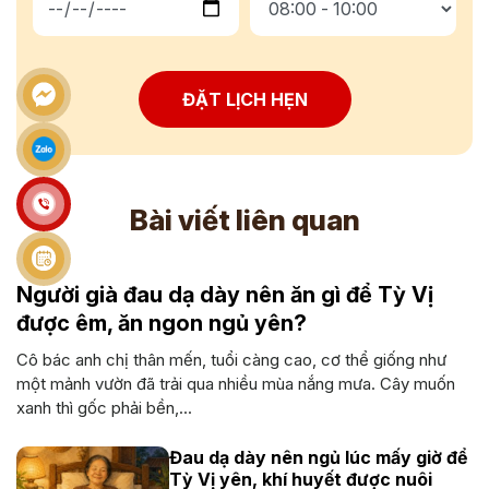
ĐẶT LỊCH HẸN
Bài viết liên quan
Người già đau dạ dày nên ăn gì để Tỳ Vị
được êm, ăn ngon ngủ yên?
Cô bác anh chị thân mến, tuổi càng cao, cơ thể giống như
một mảnh vườn đã trải qua nhiều mùa nắng mưa. Cây muốn
xanh thì gốc phải bền,...
Đau dạ dày nên ngủ lúc mấy giờ để
Tỳ Vị yên, khí huyết được nuôi