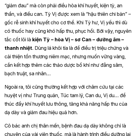
“giảm đau” mà còn phải điều hòa khí huyết, kiện tỳ, an
thần, và điều can. Tỳ Vị được xem là “hậu thiên chi bản” –
gốc rễ sinh khí huyết cho cơ thể. Khi Tỳ hư, Vị yếu thì dù
có thuốc hay cũng khó hấp thu, phục hồi. Bởi vậy, nguyên
tắc cốt lõi là
kiện Tỳ – hòa Vị – sơ Can – dưỡng âm –
thanh nhiệt
. Dùng lá khôi tía là để điều trị triệu chứng và
cải thiện tổn thương niêm mạc, nhưng muốn vững vàng,
cần kết hợp thêm các thảo dược bổ khí như đẳng sâm,
bạch truật, sa nhân…
Ngoài ra, tôi cũng thường kết hợp với châm cứu tại các
huyệt vị như Trung quản, Túc tam lý, Can du, Vị du… để
thúc đẩy khí huyết lưu thông, tăng khả năng hấp thu của
dạ dày và giảm đau hiệu quả hơn.
Cô bác anh chị thân mến, bệnh đau dạ dày không chỉ là
chuyện của vài viên thuốc, mà là hành trình điều dưỡng lại