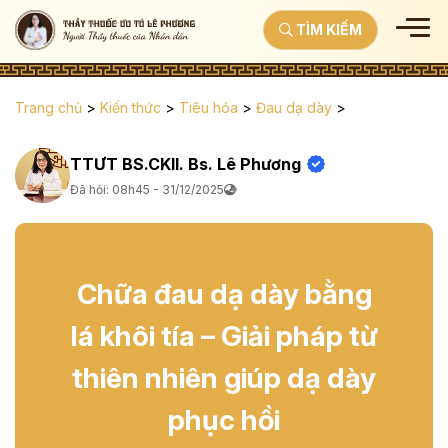
TÌM KIẾM
Trang chủ
>
Kiến thức
>
Tiêu hóa
>
Đau dạ dày
>
TTƯT BS.CKII. Bs. Lê Phương
Đã hỏi: 08h45 - 31/12/2025
Chữa đau dạ dày bằng
lá khôi tía – Giải pháp từ
thiên nhiên giúp dạ dày
phục hồi