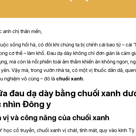
 anh chị thân mến,
uộc sống hối hả, có đôi khi chúng ta bị chính cái bao tử – cái 
rong cơ thể – làm khổ. Đau dạ dày không chỉ đơn giản là cảm g
bụng, mà còn là nỗi phiền toái âm thầm khiến ăn không ngon, n
yên. Vậy mà, trong vườn nhà ta, có một vị thuốc dân dã, que
ệu nghiệm vô cùng – đó là
chuối xanh
.
a đau dạ dày bằng chuối xanh dướ
 nhìn Đông y
h vị và công năng của chuối xanh
 học cổ truyền, chuối xanh vị chát, tính mát, quy vào kinh Tỳ 