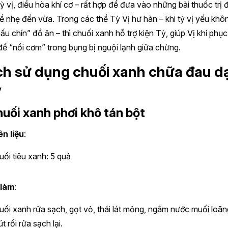
ỳ vị, điều hòa khí cơ – rất hợp để đưa vào những bài thuốc trị 
ể nhẹ đến vừa. Trong các thể Tỳ Vị hư hàn – khi tỳ vị yếu khô
ấu chín” đồ ăn – thì chuối xanh hỗ trợ kiện Tỳ, giúp Vị khí phục
để “nồi cơm” trong bụng bị nguội lạnh giữa chừng.
h sử dụng chuối xanh chữa đau d
y
huối xanh phơi khô tán bột
n liệu
:
uối tiêu xanh: 5 quả
 làm
:
uối xanh rửa sạch, gọt vỏ, thái lát mỏng, ngâm nước muối loãn
t rồi rửa sạch lại.