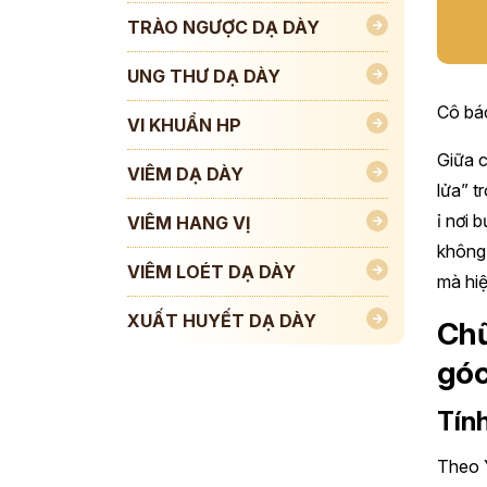
TRÀO NGƯỢC DẠ DÀY
UNG THƯ DẠ DÀY
Cô bác
VI KHUẨN HP
Giữa c
VIÊM DẠ DÀY
lửa” t
ỉ nơi 
VIÊM HANG VỊ
không 
VIÊM LOÉT DẠ DÀY
mà hi
XUẤT HUYẾT DẠ DÀY
Chữ
góc
Tín
Theo Y