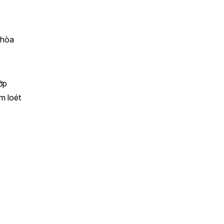
 hòa
ớp
m loét