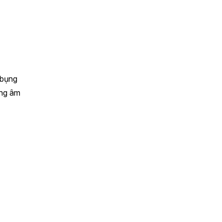
(bụng
ằng âm