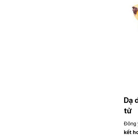
Dạ 
tử
Đông 
kết h