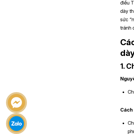
điều T
dày th
sức “n
tránh 
Các
dà
1. C
Nguyê
Ch
Cách
Ch
phú