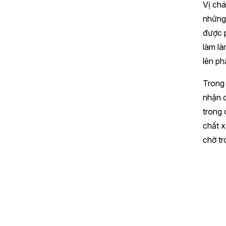
Vị chá
những 
được p
làm là
lên ph
Trong 
nhận c
trong 
chất x
chở tr