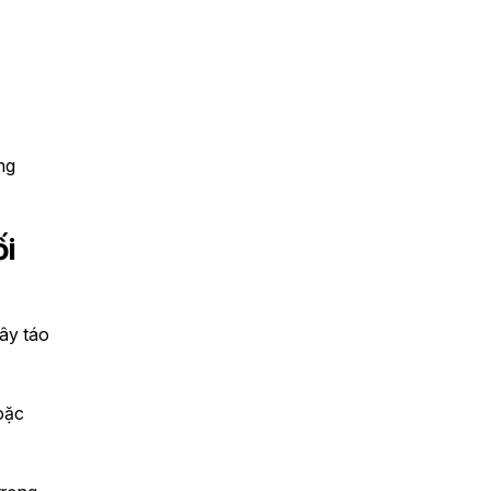
ong
ối
gây táo
oặc