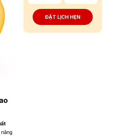
ĐẶT LỊCH HẸN
bao
uất
ả năng