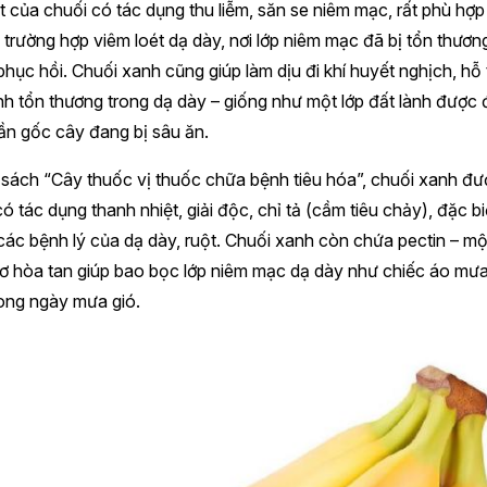
t của chuối có tác dụng thu liễm, săn se niêm mạc, rất phù hợp
trường hợp viêm loét dạ dày, nơi lớp niêm mạc đã bị tổn thươn
hục hồi. Chuối xanh cũng giúp làm dịu đi khí huyết nghịch, hỗ 
nh tổn thương trong dạ dày – giống như một lớp đất lành được
ần gốc cây đang bị sâu ăn.
sách “Cây thuốc vị thuốc chữa bệnh tiêu hóa”, chuối xanh đư
ó tác dụng thanh nhiệt, giải độc, chỉ tả (cầm tiêu chảy), đặc bi
các bệnh lý của dạ dày, ruột. Chuối xanh còn chứa pectin – một
ơ hòa tan giúp bao bọc lớp niêm mạc dạ dày như chiếc áo mư
ong ngày mưa gió.