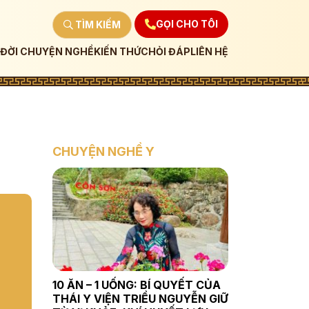
GỌI CHO TÔI
TÌM KIẾM
ĐỜI CHUYỆN NGHỀ
KIẾN THỨC
HỎI ĐÁP
LIÊN HỆ
CHUYỆN NGHỀ Y
10 ĂN – 1 UỐNG: BÍ QUYẾT CỦA
THÁI Y VIỆN TRIỀU NGUYỄN GIỮ