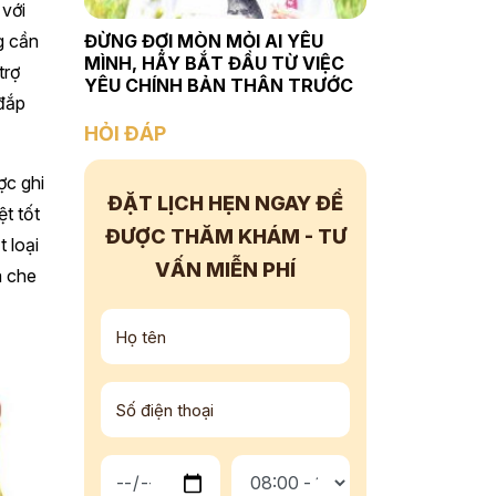
 với
g cần
ĐỪNG ĐỢI MÒN MỎI AI YÊU
MÌNH, HÃY BẮT ĐẦU TỪ VIỆC
trợ
YÊU CHÍNH BẢN THÂN TRƯỚC
 đắp
HỎI ĐÁP
ợc ghi
ĐẶT LỊCH HẸN NGAY
ĐỂ
ệt tốt
ĐƯỢC THĂM KHÁM - TƯ
 loại
VẤN
MIỄN PHÍ
a che