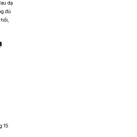
đau dạ
ng đủ
 hồi,
ạ
g 15