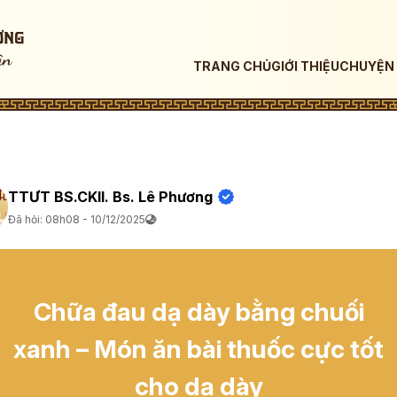
TRANG CHỦ
GIỚI THIỆU
CHUYỆN 
TTƯT BS.CKII. Bs. Lê Phương
Đã hỏi: 08h08 - 10/12/2025
Chữa đau dạ dày bằng chuối
xanh – Món ăn bài thuốc cực tốt
cho dạ dày