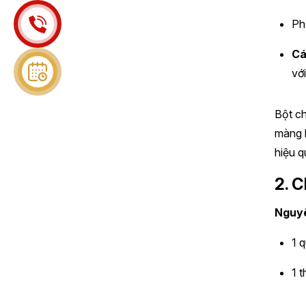
Ph
Cá
vớ
Bột ch
màng b
hiệu q
2. 
Nguyê
1 
1 