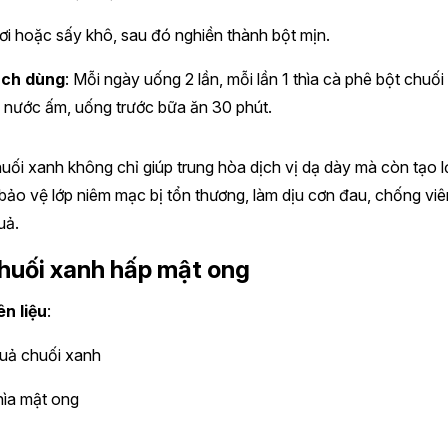
ơi hoặc sấy khô, sau đó nghiền thành bột mịn.
ch dùng
: Mỗi ngày uống 2 lần, mỗi lần 1 thìa cà phê bột chuối
i nước ấm, uống trước bữa ăn 30 phút.
uối xanh không chỉ giúp trung hòa dịch vị dạ dày mà còn tạo l
ảo vệ lớp niêm mạc bị tổn thương, làm dịu cơn đau, chống viê
uả.
Chuối xanh hấp mật ong
n liệu
:
quả chuối xanh
thìa mật ong