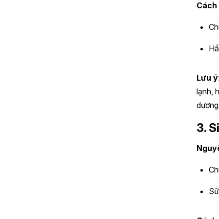
Cách
Ch
Hấ
Lưu ý
lạnh, 
dương
3. S
Nguyê
Ch
Sữ