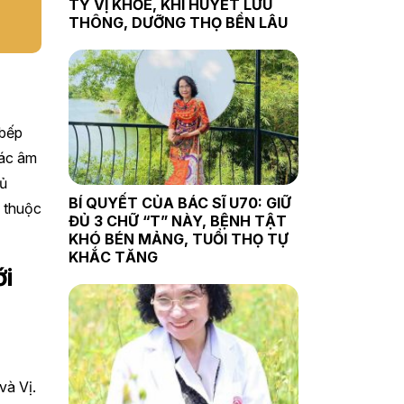
TỲ VỊ KHỎE, KHÍ HUYẾT LƯU
THÔNG, DƯỠNG THỌ BỀN LÂU
“bếp
iác âm
gủ
BÍ QUYẾT CỦA BÁC SĨ U70: GIỮ
n thuộc
ĐỦ 3 CHỮ “T” NÀY, BỆNH TẬT
KHÓ BÉN MẢNG, TUỔI THỌ TỰ
KHẮC TĂNG
i
và Vị.