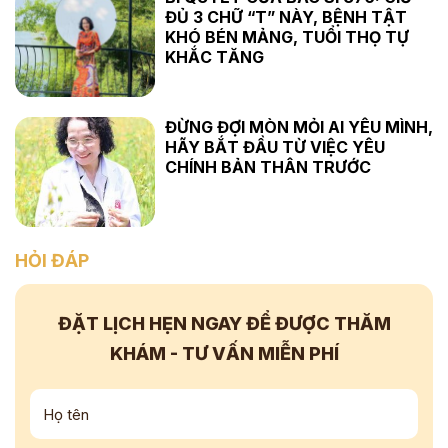
ĐỦ 3 CHỮ “T” NÀY, BỆNH TẬT
KHÓ BÉN MẢNG, TUỔI THỌ TỰ
KHẮC TĂNG
ĐỪNG ĐỢI MÒN MỎI AI YÊU MÌNH,
HÃY BẮT ĐẦU TỪ VIỆC YÊU
CHÍNH BẢN THÂN TRƯỚC
HỎI ĐÁP
ĐẶT LỊCH HẸN NGAY
ĐỂ ĐƯỢC THĂM
KHÁM - TƯ VẤN
MIỄN PHÍ