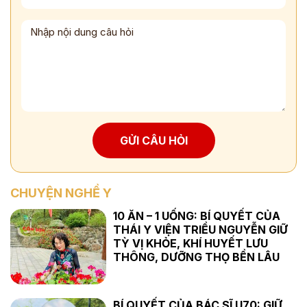
GỬI CÂU HỎI
CHUYỆN NGHỀ Y
10 ĂN – 1 UỐNG: BÍ QUYẾT CỦA
THÁI Y VIỆN TRIỀU NGUYỄN GIỮ
TỲ VỊ KHỎE, KHÍ HUYẾT LƯU
THÔNG, DƯỠNG THỌ BỀN LÂU
BÍ QUYẾT CỦA BÁC SĨ U70: GIỮ