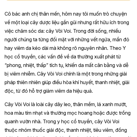
Cô bác anh chị thân mến, hôm nay tôi muốn trò chuyện
về một loại cây dược liệu gần gũi nhưng rất hữu ích trong
việc chăm sóc da: cây Vòi Voi. Trong đời sống, nhiều
người chúng ta từng đối mặt với những vết ngứa, mẩn đỏ
hay viêm da kéo dài mà không rõ nguyên nhân. Theo Y
học cổ truyền, các vấn đề về da thường xuất phát từ
“phong, nhiệt, thấp” tích tụ, khiến da mất cân bằng và dễ
bị viêm nhiễm. Cây Vòi Voi chính là một trong những giải
pháp thiên nhiên giúp điều hòa khí huyết, thanh nhiệt, giải
độc, từ đó hỗ trợ giảm viêm da hiệu quả.
Cây Vòi Voi là loài cây dây leo, thân mềm, lá xanh mướt,
hoa màu tím nhạt và thường mọc hoang hoặc được trồng
quanh vườn nhà. Trong y học cổ truyền, cây Vòi Voi
thuộc nhóm thuốc giải độc, thanh nhiệt, tiêu viêm, đồng