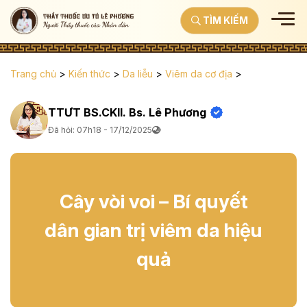
TÌM KIẾM
Trang chủ
>
Kiến thức
>
Da liễu
>
Viêm da cơ địa
>
TTƯT BS.CKII. Bs. Lê Phương
Đã hỏi: 07h18 - 17/12/2025
Cây vòi voi – Bí quyết
dân gian trị viêm da hiệu
quả