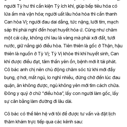
người Tỳ hư thì cần kiện Tỳ ích khí, giúp bếp tiêu hóa có
lửa ấm mà vận hóa; người uất lâu hóa hỏa thì cần thanh
Can hòa Vị; người đau dai dẳng, tức nặng, lưỡi tím, mạch
sáp thì phải nghĩ đến hoạt huyết hóa ứ. Cũng như chăm
một cái cây, không chỉ lau lá vàng mà phải xới đất, tưới
nước, giữ nắng gió điều hòa. Tiên thiên là gốc ở Thận, hậu
thiên là nguồn ở Tỳ Vị; Tỳ Vị khỏe thì khí huyết sinh, Can
khí được điều đạt, tâm thần yên ổn, bệnh mới ít tái phát.
Cô bác anh chị nên chủ động chăm sóc từ khi mới đầy
bụng, ợ hơi, mất ngủ, lo nghĩ nhiều, đừng chờ đến lúc đau
quặn, ăn không được, ngủ không yên mới tìm cách chữa.
Đông y quý ở chữ “điều hòa”, lấy con người làm gốc, lấy
sự cân bằng làm đường đi lâu dài.
Cô bác có thể liên hệ với tôi để được tư vấn và đặt lịch
thăm khám trực tiếp qua các kênh sau: