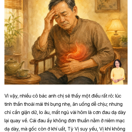
Vì vậy, nhiều cô bác anh chị sẽ thấy một điều rất rõ: lúc
tinh thần thoải mái thì bụng nhẹ, ăn uống dễ chịu; nhưng
chỉ cần giận dữ, lo âu, mất ngủ vài hôm là cơn đau dạ dày
lại quay về. Cái đau ấy không đơn thuần nằm ở niêm mạc
dạ dày, mà gốc còn ở khí uất, Tỳ Vị suy yếu, Vị khí không