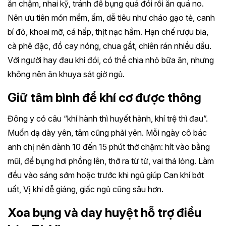
ăn chậm, nhai kỹ, tránh để bụng quá đói rồi ăn quá no.
Nên ưu tiên món mềm, ấm, dễ tiêu như cháo gạo tẻ, canh
bí đỏ, khoai mỡ, cá hấp, thịt nạc hầm. Hạn chế rượu bia,
cà phê đặc, đồ cay nóng, chua gắt, chiên rán nhiều dầu.
Với người hay đau khi đói, có thể chia nhỏ bữa ăn, nhưng
không nên ăn khuya sát giờ ngủ.
Giữ tâm bình để khí cơ được thông
Đông y có câu “khí hành thì huyết hành, khí trệ thì đau”.
Muốn dạ dày yên, tâm cũng phải yên. Mỗi ngày cô bác
anh chị nên dành 10 đến 15 phút thở chậm: hít vào bằng
mũi, để bụng hơi phồng lên, thở ra từ từ, vai thả lỏng. Làm
đều vào sáng sớm hoặc trước khi ngủ giúp Can khí bớt
uất, Vị khí dễ giáng, giấc ngủ cũng sâu hơn.
Xoa bụng và day huyệt hỗ trợ điều