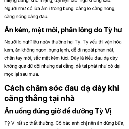
miệng đắng, khô miệng, đại tiện táo, ngủ không sâu.
Người như có lửa âm ỉ trong bụng, càng lo càng nóng,
càng nóng càng đau.
Ăn kém, mệt mỏi, phân lỏng do Tỳ hư
Người lo nghĩ lâu ngày thường hại Tỳ. Tỳ yếu thì vận hóa
kém, ăn không ngon, bụng lạnh, dễ đi ngoài phân nát,
chân tay mỏi, sắc mặt kém tươi. Đây là kiểu đau dạ dày
không quá dữ dội nhưng dai dẳng, dễ tái phát như cỏ dại
mọc lại sau mưa.
Cách chăm sóc đau dạ dày khi
căng thẳng tại nhà
Ăn uống đúng giờ để dưỡng Tỳ Vị
Tỳ Vị rất sợ thất thường. Cô bác anh chị nên ăn đúng bữa,