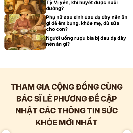
Tỳ Vị yên, khí huyết được nuôi
dưỡng?
Phụ nữ sau sinh đau dạ dày nên ăn
gì để êm bụng, khỏe mẹ, đủ sữa
cho con?
Người uống rượu bia bị đau dạ dày
nên ăn gì?
THAM GIA CỘNG ĐỒNG CÙNG
BÁC SĨ LÊ PHƯƠNG ĐỂ CẬP
NHẬT CÁC THÔNG TIN SỨC
Hơn
60.000
Tương tác
KHỎE MỚI NHẤT