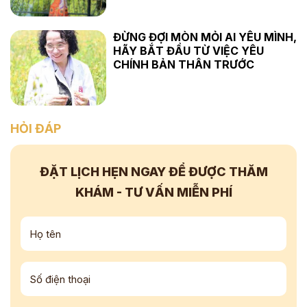
ĐỪNG ĐỢI MÒN MỎI AI YÊU MÌNH,
HÃY BẮT ĐẦU TỪ VIỆC YÊU
CHÍNH BẢN THÂN TRƯỚC
HỎI ĐÁP
ĐẶT LỊCH HẸN NGAY
ĐỂ ĐƯỢC THĂM
KHÁM - TƯ VẤN
MIỄN PHÍ