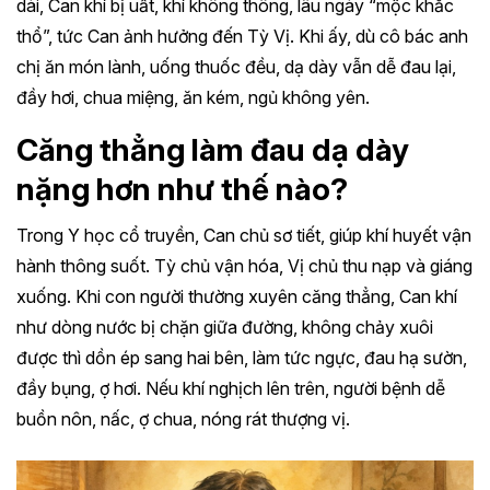
dài, Can khí bị uất, khí không thông, lâu ngày “mộc khắc
thổ”, tức Can ảnh hưởng đến Tỳ Vị. Khi ấy, dù cô bác anh
chị ăn món lành, uống thuốc đều, dạ dày vẫn dễ đau lại,
đầy hơi, chua miệng, ăn kém, ngủ không yên.
Căng thẳng làm đau dạ dày
nặng hơn như thế nào?
Trong Y học cổ truyền, Can chủ sơ tiết, giúp khí huyết vận
hành thông suốt. Tỳ chủ vận hóa, Vị chủ thu nạp và giáng
xuống. Khi con người thường xuyên căng thẳng, Can khí
như dòng nước bị chặn giữa đường, không chảy xuôi
được thì dồn ép sang hai bên, làm tức ngực, đau hạ sườn,
đầy bụng, ợ hơi. Nếu khí nghịch lên trên, người bệnh dễ
buồn nôn, nấc, ợ chua, nóng rát thượng vị.