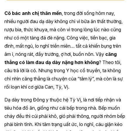
Cô bác anh chị thân mến
, trong đời sống hôm nay,
nhiều người đau dạ dày không chỉ vì bữa ăn thất thường,
rượu bia, thức khuya, mà còn vì trong lòng lúc nào cũng
như có một tảng đá đè nặng. Công việc, tiền bạc, gia
đình, mất ngủ, lo nghĩ triền miên… tất cả khiến bụng trên
âm ỉ, nóng rát, đầy trướng, ợ hơi, buồn nôn. Vậy
căng
thẳng có làm đau dạ dày nặng hơn không
? Theo tôi,
câu trả lời là có. Nhưng trong Y học cổ truyền, ta không
chỉ nhìn căng thẳng là chuyện của “tâm lý”, mà còn là sự
rối loạn khí cơ giữa Can, Tỳ, Vị.
Dạ dày trong Đông y thuộc hệ Tỳ Vị, là nơi tiếp nhận và
tiêu hóa đồ ăn, giống như cái bếp trong nhà. Bếp muốn
cháy đều thì củi phải khô, gió phải thông, người nhóm bếp
phải bình tĩnh. Khi tâm trạng uất ức, lo nghĩ, cáu giận kéo