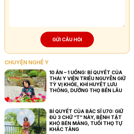
GỬI CÂU HỎI
CHUYỆN NGHỀ Y
10 ĂN – 1 UỐNG: BÍ QUYẾT CỦA
THÁI Y VIỆN TRIỀU NGUYỄN GIỮ
TỲ VỊ KHỎE, KHÍ HUYẾT LƯU
THÔNG, DƯỠNG THỌ BỀN LÂU
BÍ QUYẾT CỦA BÁC SĨ U70: GIỮ
ĐỦ 3 CHỮ “T” NÀY, BỆNH TẬT
KHÓ BÉN MẢNG, TUỔI THỌ TỰ
KHẮC TĂNG