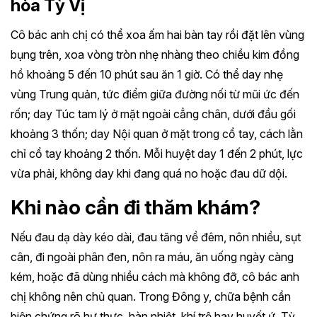
hòa Tỳ Vị
Cô bác anh chị có thể xoa ấm hai bàn tay rồi đặt lên vùng
bụng trên, xoa vòng tròn nhẹ nhàng theo chiều kim đồng
hồ khoảng 5 đến 10 phút sau ăn 1 giờ. Có thể day nhẹ
vùng Trung quản, tức điểm giữa đường nối từ mũi ức đến
rốn; day Túc tam lý ở mặt ngoài cẳng chân, dưới đầu gối
khoảng 3 thốn; day Nội quan ở mặt trong cổ tay, cách lằn
chỉ cổ tay khoảng 2 thốn. Mỗi huyệt day 1 đến 2 phút, lực
vừa phải, không day khi đang quá no hoặc đau dữ dội.
Khi nào cần đi thăm khám?
Nếu đau dạ dày kéo dài, đau tăng về đêm, nôn nhiều, sụt
cân, đi ngoài phân đen, nôn ra máu, ăn uống ngày càng
kém, hoặc đã dùng nhiều cách mà không đỡ, cô bác anh
chị không nên chủ quan. Trong Đông y, chữa bệnh cần
biện chứng rõ hư thực, hàn nhiệt, khí trệ hay huyết ứ, Tỳ