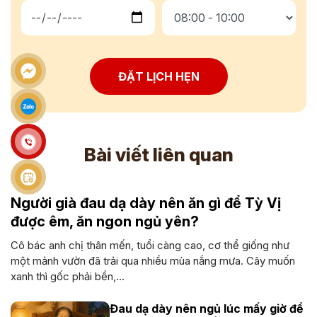
ĐẶT LỊCH HẸN
Bài viết liên quan
Người già đau dạ dày nên ăn gì để Tỳ Vị
được êm, ăn ngon ngủ yên?
Cô bác anh chị thân mến, tuổi càng cao, cơ thể giống như
một mảnh vườn đã trải qua nhiều mùa nắng mưa. Cây muốn
xanh thì gốc phải bền,...
Đau dạ dày nên ngủ lúc mấy giờ để