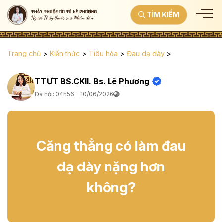
TÌM KIẾM
Trang chủ
>
Kiến thức
>
Tiêu hóa
>
Đau dạ dày
>
TTƯT BS.CKII. Bs. Lê Phương
Đã hỏi: 04h56 - 10/06/2026
Căng thẳng có làm đau
dạ dày nặng hơn
không?