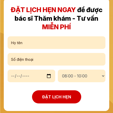
ĐẶT LỊCH HẸN NGAY
để được
bác sĩ Thăm khám - Tư vấn
MIỄN PHÍ
ĐẶT LỊCH HẸN