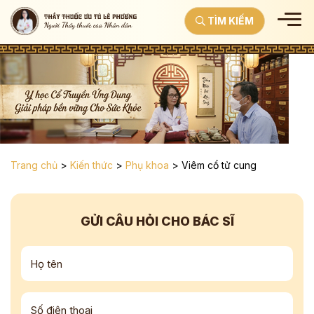
TÌM KIẾM
Trang chủ
>
Kiến thức
>
Phụ khoa
>
Viêm cổ tử cung
GỬI CÂU HỎI CHO BÁC SĨ