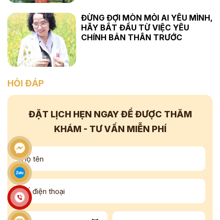
ĐỪNG ĐỢI MÒN MỎI AI YÊU MÌNH,
HÃY BẮT ĐẦU TỪ VIỆC YÊU
CHÍNH BẢN THÂN TRƯỚC
HỎI ĐÁP
ĐẶT LỊCH HẸN NGAY
ĐỂ ĐƯỢC THĂM
KHÁM - TƯ VẤN
MIỄN PHÍ