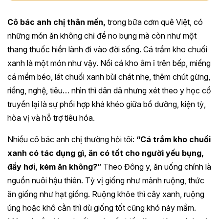
Cô bác anh chị thân mến,
trong bữa cơm quê Việt, có
những món ăn không chỉ để no bụng mà còn như một
thang thuốc hiền lành đi vào đời sống. Cá trắm kho chuối
xanh là một món như vậy. Nồi cá kho âm ỉ trên bếp, miếng
cá mềm béo, lát chuối xanh bùi chát nhẹ, thêm chút gừng,
riềng, nghệ, tiêu… nhìn thì dân dã nhưng xét theo y học cổ
truyền lại là sự phối hợp khá khéo giữa bổ dưỡng, kiện tỳ,
hòa vị và hỗ trợ tiêu hóa.
Nhiều cô bác anh chị thường hỏi tôi:
“Cá trắm kho chuối
xanh có tác dụng gì, ăn có tốt cho người yếu bụng,
đầy hơi, kém ăn không?”
Theo Đông y, ăn uống chính là
nguồn nuôi hậu thiên. Tỳ vị giống như mảnh ruộng, thức
ăn giống như hạt giống. Ruộng khỏe thì cây xanh, ruộng
úng hoặc khô cằn thì dù giống tốt cũng khó nảy mầm.