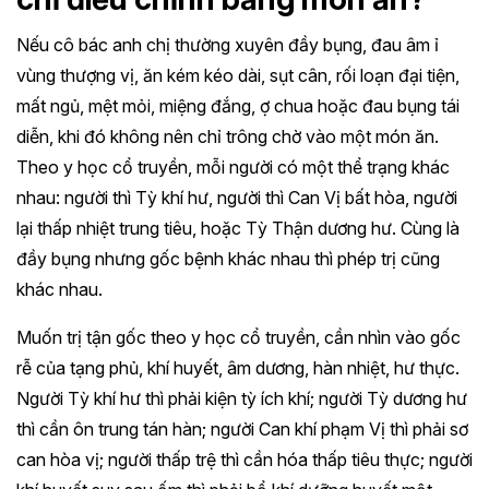
Nếu cô bác anh chị thường xuyên đầy bụng, đau âm ỉ
vùng thượng vị, ăn kém kéo dài, sụt cân, rối loạn đại tiện,
mất ngủ, mệt mỏi, miệng đắng, ợ chua hoặc đau bụng tái
diễn, khi đó không nên chỉ trông chờ vào một món ăn.
Theo y học cổ truyền, mỗi người có một thể trạng khác
nhau: người thì Tỳ khí hư, người thì Can Vị bất hòa, người
lại thấp nhiệt trung tiêu, hoặc Tỳ Thận dương hư. Cùng là
đầy bụng nhưng gốc bệnh khác nhau thì phép trị cũng
khác nhau.
Muốn trị tận gốc theo y học cổ truyền, cần nhìn vào gốc
rễ của tạng phủ, khí huyết, âm dương, hàn nhiệt, hư thực.
Người Tỳ khí hư thì phải kiện tỳ ích khí; người Tỳ dương hư
thì cần ôn trung tán hàn; người Can khí phạm Vị thì phải sơ
can hòa vị; người thấp trệ thì cần hóa thấp tiêu thực; người