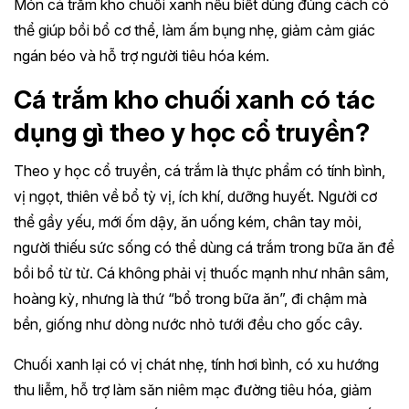
Món cá trắm kho chuối xanh nếu biết dùng đúng cách có
thể giúp bồi bổ cơ thể, làm ấm bụng nhẹ, giảm cảm giác
ngán béo và hỗ trợ người tiêu hóa kém.
Cá trắm kho chuối xanh có tác
dụng gì theo y học cổ truyền?
Theo y học cổ truyền, cá trắm là thực phẩm có tính bình,
vị ngọt, thiên về bổ tỳ vị, ích khí, dưỡng huyết. Người cơ
thể gầy yếu, mới ốm dậy, ăn uống kém, chân tay mỏi,
người thiếu sức sống có thể dùng cá trắm trong bữa ăn để
bồi bổ từ từ. Cá không phải vị thuốc mạnh như nhân sâm,
hoàng kỳ, nhưng là thứ “bổ trong bữa ăn”, đi chậm mà
bền, giống như dòng nước nhỏ tưới đều cho gốc cây.
Chuối xanh lại có vị chát nhẹ, tính hơi bình, có xu hướng
thu liễm, hỗ trợ làm săn niêm mạc đường tiêu hóa, giảm