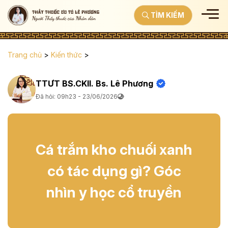
TÌM KIẾM
Trang chủ
>
Kiến thức
>
TTƯT BS.CKII. Bs. Lê Phương
Đã hỏi: 09h23 - 23/06/2026
Cá trắm kho chuối xanh
có tác dụng gì? Góc
nhìn y học cổ truyền