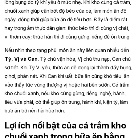
lỏng bụng do tỳ khí yếu ở mức nhẹ. Khi kho cùng cá trắm,
chuối xanh giúp cân bớt độ béo của cá, làm món ăn đỡ
ngấy, đồng thời giúp bữa ăn dễ tiêu hơn. Đây là điểm rất
hay trong ẩm thực dân gian: thức béo thì đi cùng vị chát,
vị thơm cay; thức hàn thì đi cùng gừng, riềng để ôn trung.
Nếu nhìn theo tạng phủ, món ăn này liên quan nhiều đến
Tỳ, Vị và Can
. Tỳ chủ vận hóa, Vị chủ thu nạp, Can chủ
sơ tiết. Khi Tỳ Vị yếu, thức ăn dễ đọng lại thành đầy bụng,
ợ hơi, phân nát. Khi Can khí uất, bữa ăn cũng khó tiêu, ăn
vào thấy tức vùng thượng vị hoặc hai bên sườn. Cá trắm
kho chuối xanh, nếu kho cùng gừng, riềng, nghệ, hành,
tiêu vừa phải, có thể giúp ôn trung, hành khí, kiện tỳ, làm
bữa ăn trở nên hài hòa hơn.
Lợi ích nổi bật của cá trắm kho
chuối xanh trong bữa ăn hằng