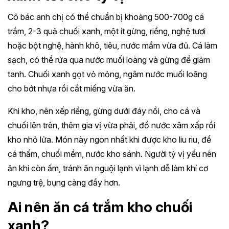
Cô bác anh chị có thể chuẩn bị khoảng 500-700g cá
trắm, 2-3 quả chuối xanh, một ít gừng, riềng, nghệ tươi
hoặc bột nghệ, hành khô, tiêu, nước mắm vừa đủ. Cá làm
sạch, có thể rửa qua nước muối loãng và gừng để giảm
tanh. Chuối xanh gọt vỏ mỏng, ngâm nước muối loãng
cho bớt nhựa rồi cắt miếng vừa ăn.
Khi kho, nên xếp riềng, gừng dưới đáy nồi, cho cá và
chuối lên trên, thêm gia vị vừa phải, đổ nước xâm xấp rồi
kho nhỏ lửa. Món này ngon nhất khi được kho liu riu, để
cá thấm, chuối mềm, nước kho sánh. Người tỳ vị yếu nên
ăn khi còn ấm, tránh ăn nguội lạnh vì lạnh dễ làm khí cơ
ngưng trệ, bụng càng đầy hơn.
Ai nên ăn cá trắm kho chuối
xanh?