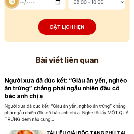
ĐẶT LỊCH HẸN
Bài viết liên quan
Người xưa đã đúc kết: “Giàu ăn yến, nghèo
ăn trứng” chẳng phải ngẫu nhiên đâu cô
bác anh chị ạ
Người xưa đã đúc kết: “Giàu ăn yến, nghèo ăn trứng” chẳng
phải ngẫu nhiên đâu cô bác anh chị ạ. Nghe tôi lấy MỘT QUẢ
TRỨNG đem nấu cùng...
TÀI LIỆU GIẢI ĐỘC TẠNG PHỦ TẠI