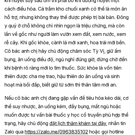
khí huyết suy sau ốm thì phải bổ khí dưỡng huyết một
cách điều hòa. Cá trắm kho chuối xanh có thể là món ăn
hỗ trợ, nhưng không thay thế được phép trị bài bản. Đông
y quý ở chỗ không chỉ nhìn ngọn là triệu chứng, mà còn
lần về gốc như người làm vườn xem đất, xem nước, xem
rễ cây. Khi gốc khỏe, cành lá mới xanh, hoa trái mới bền.
Cô bác anh chị hãy chủ động chăm sóc Tỳ Vị, giữ ấm
bụng, ăn uống điều độ, ngủ nghỉ đúng giờ, đừng chờ đến
khi bệnh rõ ràng mới lo tìm thuốc. Sức khỏe là vốn tiên
thiên được cha mẹ trao, hậu thiên do ăn uống và sinh
hoạt mà bồi đắp, biết giữ từ sớm thì thân tâm mới an.
Nếu cô bác anh chị đang gặp vấn đề tiêu hóa kéo dài, cơ
thể suy nhược, ăn uống kém, đầy bụng, mất ngủ hoặc
muốn được tư vấn bài thuốc y học cổ truyền phù hợp thể
trạng, hãy chủ động
đặt lịch thăm khám tại đây
, nhắn tin
Zalo qua
https://zalo.me/0963835102
hoặc gọi hotline