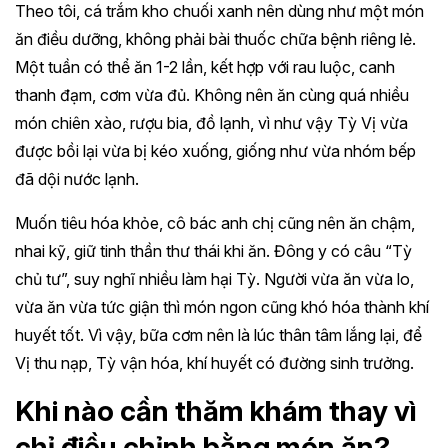
Theo tôi, cá trắm kho chuối xanh nên dùng như một món
ăn điều dưỡng, không phải bài thuốc chữa bệnh riêng lẻ.
Một tuần có thể ăn 1-2 lần, kết hợp với rau luộc, canh
thanh đạm, cơm vừa đủ. Không nên ăn cùng quá nhiều
món chiên xào, rượu bia, đồ lạnh, vì như vậy Tỳ Vị vừa
được bồi lại vừa bị kéo xuống, giống như vừa nhóm bếp
đã dội nước lạnh.
Muốn tiêu hóa khỏe, cô bác anh chị cũng nên ăn chậm,
nhai kỹ, giữ tinh thần thư thái khi ăn. Đông y có câu “Tỳ
chủ tư”, suy nghĩ nhiều làm hại Tỳ. Người vừa ăn vừa lo,
vừa ăn vừa tức giận thì món ngon cũng khó hóa thành khí
huyết tốt. Vì vậy, bữa cơm nên là lúc thân tâm lắng lại, để
Vị thu nạp, Tỳ vận hóa, khí huyết có đường sinh trưởng.
Khi nào cần thăm khám thay vì
chỉ điều chỉnh bằng món ăn?