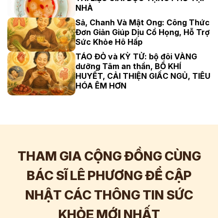
NHÀ
Sả, Chanh Và Mật Ong: Công Thức
Đơn Giản Giúp Dịu Cổ Họng, Hỗ Trợ
Sức Khỏe Hô Hấp
TÁO ĐỎ và KỲ TỬ: bộ đôi VÀNG
dưỡng Tâm an thần, BỔ KHÍ
HUYẾT, CẢI THIỆN GIẤC NGỦ, TIÊU
HÓA ÊM HƠN
THAM GIA CỘNG ĐỒNG CÙNG
BÁC SĨ LÊ PHƯƠNG ĐỂ CẬP
NHẬT CÁC THÔNG TIN SỨC
Hơn
60.000
Tương tác
KHỎE MỚI NHẤT