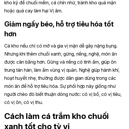
kho kỹ để chuối mềm, cá chín nhừ, tránh kho quá mặn
hoặc quá cay làm hại Vị âm.
Giảm ngấy béo, hỗ trợ tiêu hóa tốt
hơn
Cá kho nếu chỉ có mỡ và gia vị mặn dễ gây nặng bụng.
Nhưng khi thêm chuối xanh, gừng, riềng, nghệ, món ăn
được cân bằng hơn. Gừng và riềng có tính ấm, giúp ôn
trung tán hàn, làm ấm vùng vị quản. Nghệ giúp hành khí,
hoạt huyết nhẹ, thường được dân gian dùng trong các
món ăn để hỗ trợ tiêu hóa. Sự phối hợp này giống như
người chèo đò biết thuận dòng nước: có vị bổ, có vị tiêu,
có vị ôn, có vị thu.
Cách làm cá trắm kho chuối
xanh tốt cho tỳ vị