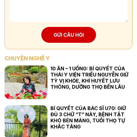
GỬI CÂU HỎI
CHUYỆN NGHỀ Y
10 ĂN – 1 UỐNG: BÍ QUYẾT CỦA
THÁI Y VIỆN TRIỀU NGUYỄN GIỮ
TỲ VỊ KHỎE, KHÍ HUYẾT LƯU
THÔNG, DƯỠNG THỌ BỀN LÂU
BÍ QUYẾT CỦA BÁC SĨ U70: GIỮ
ĐỦ 3 CHỮ “T” NÀY, BỆNH TẬT
KHÓ BÉN MẢNG, TUỔI THỌ TỰ
KHẮC TĂNG