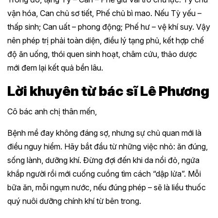
vận hóa, Can chủ sơ tiết, Phế chủ bì mao. Nếu Tỳ yếu –
thấp sinh; Can uất – phong động; Phế hư – vệ khí suy. Vậy
nên phép trị phải toàn diện, điều lý tạng phủ, kết hợp chế
độ ăn uống, thói quen sinh hoạt, châm cứu, thảo dược
mới đem lại kết quả bền lâu.
Lời khuyên từ bác sĩ Lê Phương
Cô bác anh chị thân mến,
Bệnh mề đay không đáng sợ, nhưng sự chủ quan mới là
điều nguy hiểm. Hãy bắt đầu từ những việc nhỏ: ăn đúng,
sống lành, dưỡng khí. Đừng đợi đến khi da nổi đỏ, ngứa
khắp người rồi mới cuống cuồng tìm cách “dập lửa”. Mỗi
bữa ăn, mỗi ngụm nước, nếu đúng phép – sẽ là liều thuốc
quý nuôi dưỡng chính khí từ bên trong.