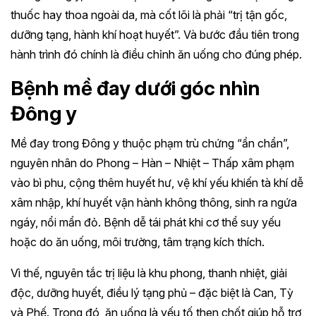
thuốc hay thoa ngoài da, mà cốt lõi là phải “trị tận gốc,
dưỡng tạng, hành khí hoạt huyết”. Và bước đầu tiên trong
hành trình đó chính là điều chỉnh ăn uống cho đúng phép.
Bệnh mề đay dưới góc nhìn
Đông y
Mề đay trong Đông y thuộc phạm trù chứng “ẩn chẩn”,
nguyên nhân do Phong – Hàn – Nhiệt – Thấp xâm phạm
vào bì phu, cộng thêm huyết hư, vệ khí yếu khiến tà khí dễ
xâm nhập, khí huyết vận hành không thông, sinh ra ngứa
ngáy, nổi mẩn đỏ. Bệnh dễ tái phát khi cơ thể suy yếu
hoặc do ăn uống, môi trường, tâm trạng kích thích.
Vì thế, nguyên tắc trị liệu là khu phong, thanh nhiệt, giải
độc, dưỡng huyết, điều lý tạng phủ – đặc biệt là Can, Tỳ
và Phế. Trong đó, ăn uống là yếu tố then chốt giúp hỗ trợ