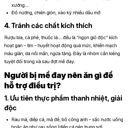
xưởng…
Đồ nướng, chiên giòn, xào kỹ nhiều dầu mỡ
4. Tránh các chất kích thích
Rượu bia, cà phê, thuốc lá… đều là “ngọn gió độc” kích
hoạt gan – tim – huyết hoạt động quá mức, khiến mạch
máu giãn, da nổi mẩn, ngứa tăng. Đây là nhóm cần kiêng
tuyệt đối trong và sau đợt mề đay.
Người bị mề đay nên ăn gì để
hỗ trợ điều trị?
1. Ưu tiên thực phẩm thanh nhiệt, giải
độc
Rau má, diếp cá, mã đề, bồ công anh – sắc nước uống
hoặc ăn như rau sống (diếp cá nên trụng sơ)