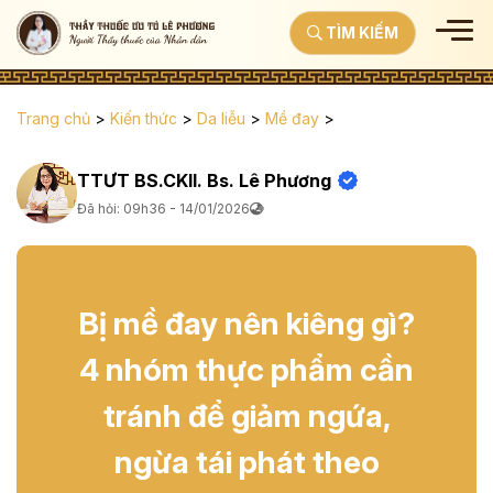
TÌM KIẾM
Trang chủ
>
Kiến thức
>
Da liễu
>
Mề đay
>
TTƯT BS.CKII. Bs. Lê Phương
Đã hỏi: 09h36 - 14/01/2026
Bị mề đay nên kiêng gì?
4 nhóm thực phẩm cần
tránh để giảm ngứa,
ngừa tái phát theo