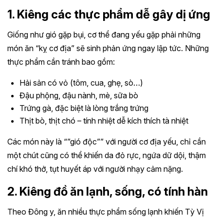
1. Kiêng các thực phẩm dễ gây dị ứng
Giống như gió gặp bụi, cơ thể đang yếu gặp phải những
món ăn “kỵ cơ địa” sẽ sinh phản ứng ngay lập tức. Những
thực phẩm cần tránh bao gồm:
Hải sản có vỏ (tôm, cua, ghẹ, sò…)
Đậu phộng, đậu nành, mè, sữa bò
Trứng gà, đặc biệt là lòng trắng trứng
Thịt bò, thịt chó – tính nhiệt dễ kích thích tà nhiệt
Các món này là “”gió độc”” với người cơ địa yếu, chỉ cần
một chút cũng có thể khiến da đỏ rực, ngứa dữ dội, thậm
chí khó thở, tụt huyết áp với người nhạy cảm nặng.
2. Kiêng đồ ăn lạnh, sống, có tính hàn
Theo Đông y, ăn nhiều thực phẩm sống lạnh khiến Tỳ Vị