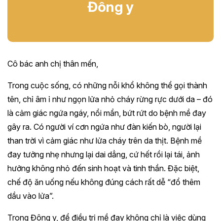
Đông y
Cô bác anh chị thân mến,
Trong cuộc sống, có những nỗi khổ không thể gọi thành
tên, chỉ âm ỉ như ngọn lửa nhỏ cháy rừng rực dưới da – đó
là cảm giác ngứa ngáy, nổi mẩn, bứt rứt do bệnh mề đay
gây ra. Có người ví cơn ngứa như đàn kiến bò, người lại
than trời vì cảm giác như lửa cháy trên da thịt. Bệnh mề
đay tưởng nhẹ nhưng lại dai dẳng, cứ hết rồi lại tái, ảnh
hưởng không nhỏ đến sinh hoạt và tinh thần. Đặc biệt,
chế độ ăn uống nếu không đúng cách rất dễ “đổ thêm
dầu vào lửa”.
Trong Đông y, để điều trị mề đay không chỉ là việc dùng