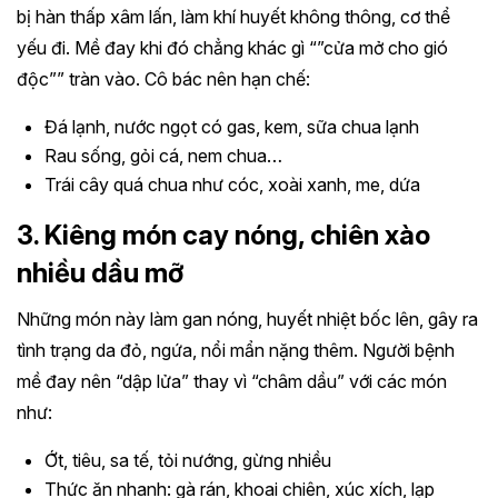
bị hàn thấp xâm lấn, làm khí huyết không thông, cơ thể
yếu đi. Mề đay khi đó chẳng khác gì “”cửa mở cho gió
độc”” tràn vào. Cô bác nên hạn chế:
Đá lạnh, nước ngọt có gas, kem, sữa chua lạnh
Rau sống, gỏi cá, nem chua…
Trái cây quá chua như cóc, xoài xanh, me, dứa
3. Kiêng món cay nóng, chiên xào
nhiều dầu mỡ
Những món này làm gan nóng, huyết nhiệt bốc lên, gây ra
tình trạng da đỏ, ngứa, nổi mẩn nặng thêm. Người bệnh
mề đay nên “dập lửa” thay vì “châm dầu” với các món
như:
Ớt, tiêu, sa tế, tỏi nướng, gừng nhiều
Thức ăn nhanh: gà rán, khoai chiên, xúc xích, lạp