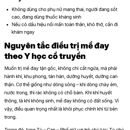
Không dùng cho phụ nữ mang thai, người đang sốt
cao, đang dùng thuốc kháng sinh
Nếu có dấu hiệu nổi mẩn toàn thân, khó thở, cần đi
khám ngay
Nguyên tắc điều trị mề đay
theo Y học cổ truyền
Muốn trị mề đay tận gốc, không chỉ cắt ngứa, mà phải
hành khí, khu phong, tán hàn, dưỡng huyết, dưỡng can
thận. Cơ thể giống như dòng sông – khi dòng chảy êm,
nước trong, thì rác không có chỗ bám. Khi khí huyết
thông, tà khí không sinh, mề đay không có đất sống. Vì
vậy, điều quan trọng nhất là khôi phục chính khí từ bên
trong.
Trong đó, tạng Tỳ – Can – Phế giữ vai trò chủ lực: Tỳ chủ