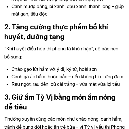
Canh mướp đắng, bí xanh, đậu xanh, thanh long – giúp
mát gan, tiêu độc
2. Tăng cường thực phẩm bổ khí
huyết, dưỡng tạng
“Khí huyết điều hòa thì phong tà khó nhập”, cô bác nên
bổ sung:
Cháo gạo lứt hầm với ý dĩ, kỷ tử, hoài sơn
Canh gà ác hầm thuốc bắc – nếu không bị dị ứng đạm
Rau ngót, rau dền, củ cải trắng – vừa mát vừa lợi tiểu
3. Giữ ấm Tỳ Vị bằng món ấm nóng
dễ tiêu
Thường xuyên dùng các món như cháo nóng, canh hầm,
tránh để bụng đói hoặc ăn trễ bữa – vì Tỳ vị yếu thì Phong