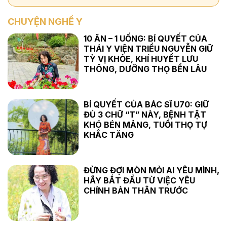
CHUYỆN NGHỀ Y
10 ĂN – 1 UỐNG: BÍ QUYẾT CỦA
THÁI Y VIỆN TRIỀU NGUYỄN GIỮ
TỲ VỊ KHỎE, KHÍ HUYẾT LƯU
THÔNG, DƯỠNG THỌ BỀN LÂU
BÍ QUYẾT CỦA BÁC SĨ U70: GIỮ
ĐỦ 3 CHỮ “T” NÀY, BỆNH TẬT
KHÓ BÉN MẢNG, TUỔI THỌ TỰ
KHẮC TĂNG
ĐỪNG ĐỢI MÒN MỎI AI YÊU MÌNH,
HÃY BẮT ĐẦU TỪ VIỆC YÊU
CHÍNH BẢN THÂN TRƯỚC