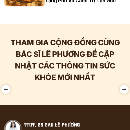
Tạng Phủ Và Cách Trị Tận Gốc
THAM GIA CỘNG ĐỒNG CÙNG
BÁC SĨ LÊ PHƯƠNG ĐỂ CẬP
NHẬT CÁC THÔNG TIN SỨC
Hơn
60.000
Tương tác
KHỎE MỚI NHẤT