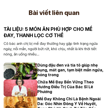
Bài viết liên quan
TÀI LIỆU: 5 MÓN ĂN PHÙ HỢP CHO MỀ
ĐAY, THANH LỌC CƠ THỂ
Cô bác anh chị bị mề đay thường hay gặp tình trạng ngứa
ngáy, nổi mẩn, người bứt rứt, khó chịu, nhất là khi thời tiết
nóng, ăn uống nhiều...
Dùng đậu đen và tía tô giúp nhẹ
bụng, mát gan, tạm biệt mẩn ngứa,
nóng trong
Chữa Mề Đay Bền Vững Theo
Hướng Điều Trị Của Bác Sĩ Lê
Phương
Mề Đay Không Chỉ Là Bệnh Ngoài
Da: Góc Nhìn Đông Y Về Huyết,