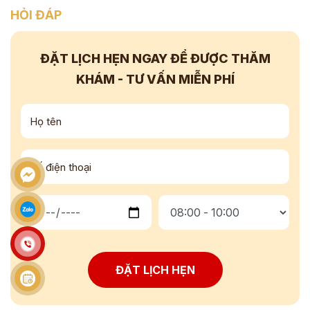
HỎI ĐÁP
ĐẶT LỊCH HẸN NGAY
ĐỂ ĐƯỢC THĂM
KHÁM - TƯ VẤN
MIỄN PHÍ
ĐẶT LỊCH HẸN