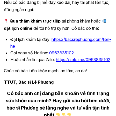
Nếu cô bác đang bị mề đay kéo dài, hay tái phát liên tục,
đừng ngần ngại:
Qua thăm khám trực tiếp
tại phòng khám hoặc
đặt lịch online
để tôi hỗ trợ kỹ hơn. Cô bác có thể:
Đặt lịch khám tại đây:
https://bacsilephuong.com/lien-
he
Gọi ngay số Hotline:
0963835102
Hoặc nhắn tin qua Zalo:
https://zalo.me/0963835102
Chúc cô bác luôn khỏe mạnh, an tâm, an da!
TTƯT, Bác sĩ Lê Phương
Cô bác anh chị đang băn khoăn về tình trạng
sức khỏe của mình? Hãy gửi câu hỏi bên dưới,
bác sĩ Phương sẽ lắng nghe và tư vấn tận tình
nhất