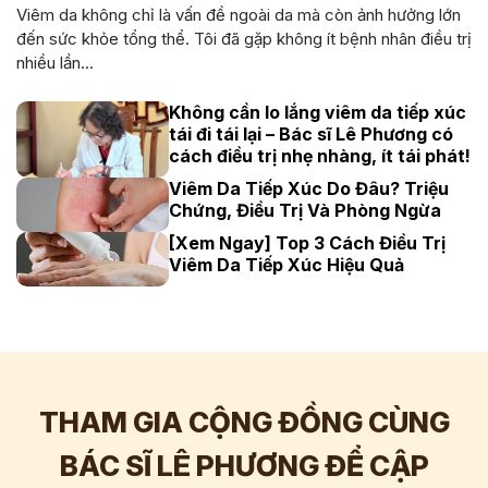
Viêm da không chỉ là vấn đề ngoài da mà còn ảnh hưởng lớn
đến sức khỏe tổng thể. Tôi đã gặp không ít bệnh nhân điều trị
nhiều lần...
Không cần lo lắng viêm da tiếp xúc
tái đi tái lại – Bác sĩ Lê Phương có
cách điều trị nhẹ nhàng, ít tái phát!
Viêm Da Tiếp Xúc Do Đâu? Triệu
Chứng, Điều Trị Và Phòng Ngừa
[Xem Ngay] Top 3 Cách Điều Trị
Viêm Da Tiếp Xúc Hiệu Quả
THAM GIA CỘNG ĐỒNG CÙNG
BÁC SĨ LÊ PHƯƠNG ĐỂ CẬP