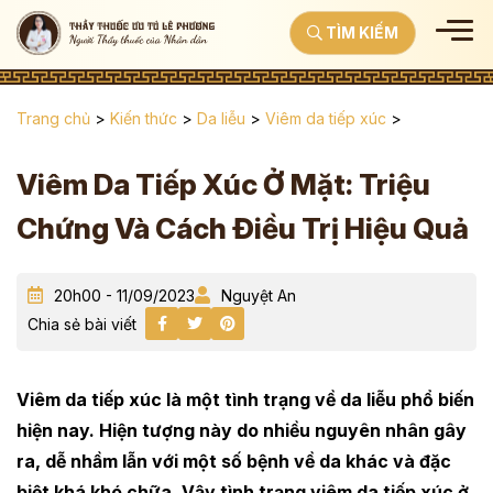
TÌM KIẾM
Trang chủ
>
Kiến thức
>
Da liễu
>
Viêm da tiếp xúc
>
Viêm Da Tiếp Xúc Ở Mặt: Triệu
Chứng Và Cách Điều Trị Hiệu Quả
20h00 - 11/09/2023
Nguyệt An
Chia sẻ bài viết
Viêm da tiếp xúc là một tình trạng về da liễu phổ biến
hiện nay. Hiện tượng này do nhiều nguyên nhân gây
ra, dễ nhầm lẫn với một số bệnh về da khác và đặc
biệt khá khó chữa. Vậy tình trạng viêm da tiếp xúc ở