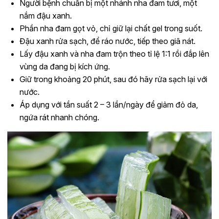
Người bệnh chuẩn bị một nhánh nha đam tươi, một
nắm đậu xanh.
Phần nha đam gọt vỏ, chỉ giữ lại chất gel trong suốt.
Đậu xanh rửa sạch, để ráo nước, tiếp theo giã nát.
Lấy đậu xanh và nha đam trộn theo tỉ lệ 1:1 rồi đắp lên
vùng da đang bị kích ứng.
Giữ trong khoảng 20 phút, sau đó hãy rửa sạch lại với
nước.
Áp dụng với tần suất 2 – 3 lần/ngày để giảm đỏ da,
ngứa rát nhanh chóng.