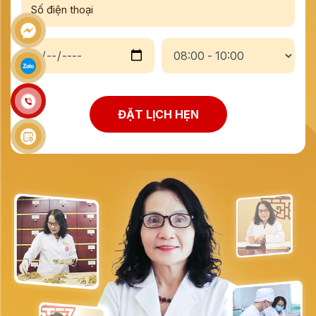
ĐẶT LỊCH HẸN