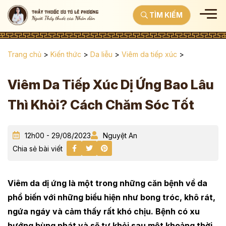
TÌM KIẾM
Trang chủ
>
Kiến thức
>
Da liễu
>
Viêm da tiếp xúc
>
Viêm Da Tiếp Xúc Dị Ứng Bao Lâu
Thì Khỏi? Cách Chăm Sóc Tốt
12h00 - 29/08/2023
Nguyệt An
Chia sẻ bài viết
Viêm da dị ứng là một trong những căn bệnh về da
phổ biến với những biểu hiện như bong tróc, khô rát,
ngứa ngáy và cảm thấy rất khó chịu. Bệnh có xu
hướng bùng phát và sẽ tự khỏi sau một khoảng thời