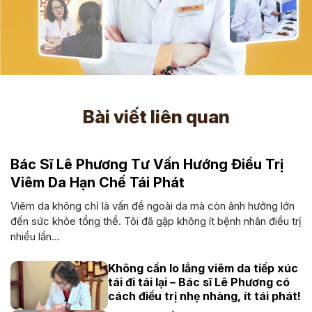
Bài viết liên quan
Bác Sĩ Lê Phương Tư Vấn Hướng Điều Trị
Viêm Da Hạn Chế Tái Phát
Viêm da không chỉ là vấn đề ngoài da mà còn ảnh hưởng lớn
đến sức khỏe tổng thể. Tôi đã gặp không ít bệnh nhân điều trị
nhiều lần...
Không cần lo lắng viêm da tiếp xúc
tái đi tái lại – Bác sĩ Lê Phương có
cách điều trị nhẹ nhàng, ít tái phát!