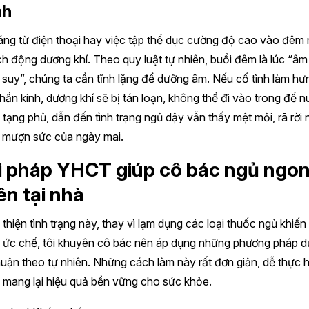
nh
áng từ điện thoại hay việc tập thể dục cường độ cao vào đêm
ch động dương khí. Theo quy luật tự nhiên, buổi đêm là lúc “âm
suy”, chúng ta cần tĩnh lặng để dưỡng âm. Nếu cố tình làm hư
hần kinh, dương khí sẽ bị tán loạn, không thể đi vào trong để n
tạng phủ, dẫn đến tình trạng ngủ dậy vẫn thấy mệt mỏi, rã rời
i mượn sức của ngày mai.
i pháp YHCT giúp cô bác ngủ ngon
ên tại nhà
 thiện tình trạng này, thay vì lạm dụng các loại thuốc ngủ khiến
ị ức chế, tôi khuyên cô bác nên áp dụng những phương pháp 
huận theo tự nhiên. Những cách làm này rất đơn giản, dễ thực 
 mang lại hiệu quả bền vững cho sức khỏe.