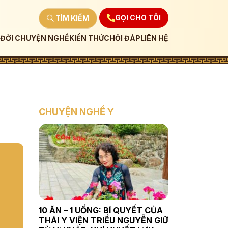
GỌI CHO TÔI
TÌM KIẾM
ĐỜI CHUYỆN NGHỀ
KIẾN THỨC
HỎI ĐÁP
LIÊN HỆ
CHUYỆN NGHỀ Y
10 ĂN – 1 UỐNG: BÍ QUYẾT CỦA
THÁI Y VIỆN TRIỀU NGUYỄN GIỮ