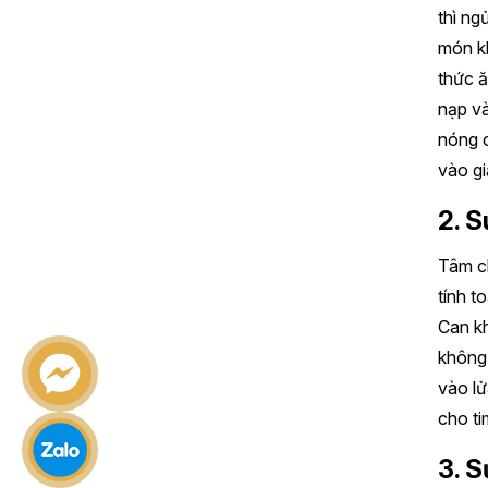
thì ng
món kh
thức ă
nạp và
nóng c
vào gi
2. S
Tâm ch
tính t
Can kh
không 
vào lử
cho ti
3. S