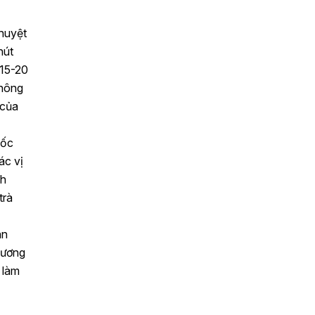
huyệt
hút
 15-20
thông
 của
uốc
ác vị
nh
trà
an
xương
 làm