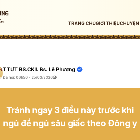
TRANG CHỦ
GIỚI THIỆU
CHUYỆN 
TTƯT BS.CKII. Bs. Lê Phương
Đã hỏi: 06h50 - 25/03/2026
Tránh ngay 3 điều này trước khi
ngủ để ngủ sâu giấc theo Đông y