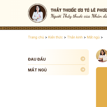
Trang chủ
>
Kiến thức
>
Thần kinh
>
Mất ngủ
>
ĐAU ĐẦU
MẤT NGỦ