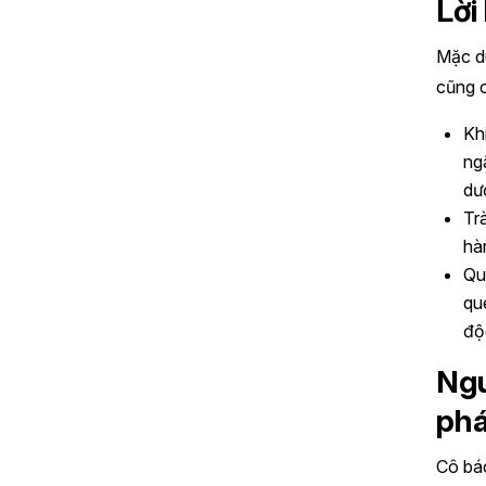
Lời
Mặc d
cũng c
Kh
ng
dư
Tr
hà
Qua
qu
độ
Ngu
phá
Cô bác