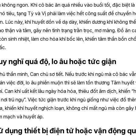
ủ không ngon. Khi cô bác ăn quá nhiều vào buổi tối, đặc biệt là
ó tiêu, tạng Tỳ và Vị phải làm việc hết công suất để chuyển 
n. Lúc này, khí huyết dồn về dạ dày, khiến dương khí không th
o thận và tâm, gây nên tình trạng trằn trọc, mơ màng. Đồ ăn c
òn sinh nhiệt, làm cho hỏa khí bốc lên, khiến tâm thần bồn ch
ấc.
uy nghĩ quá độ, lo âu hoặc tức giận
ủ thần minh, Can chủ sơ tiết. Nếu trước khi ngủ mà cô bác vẫ
oán việc đời, lo âu phiền muộn thì sẽ làm tổn thương Tâm huyết
í. Can khí uất kết lâu ngày hóa hỏa, thiêu đốt âm dịch, khiến “
nơi trú ngụ”. Việc tức giận trước khi ngủ giống như việc đổ th
a, khiến khí huyết nghịch loạn, không chỉ mất ngủ mà còn gây 
m mạch và huyết áp.
ử dụng thiết bị điện tử hoặc vận động q