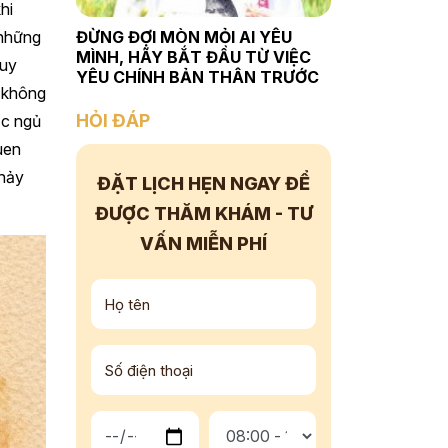
hi
 những
ĐỪNG ĐỢI MÒN MỎI AI YÊU
MÌNH, HÃY BẮT ĐẦU TỪ VIỆC
quy
YÊU CHÍNH BẢN THÂN TRƯỚC
a không
HỎI ĐÁP
ấc ngủ
uen
chảy
ĐẶT LỊCH HẸN NGAY
ĐỂ
ĐƯỢC THĂM KHÁM - TƯ
VẤN
MIỄN PHÍ