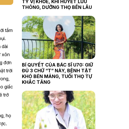
TỲ VỊ KHỎE, KHÍ HUYẾT LƯU
THÔNG, DƯỠNG THỌ BỀN LÂU
ới tắm
ụi.
 dài
ứ xôn
ng đơn
BÍ QUYẾT CỦA BÁC SĨ U70: GIỮ
ặt trời
ĐỦ 3 CHỮ “T” NÀY, BỆNH TẬT
KHÓ BÉN MẢNG, TUỔI THỌ TỰ
rong,
KHẮC TĂNG
ào giấc
 trở
ng, họ
ược.