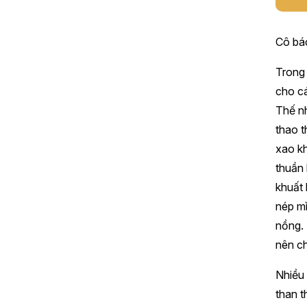
Cô bác
Trong 
cho cá
Thế nh
thao t
xao k
thuần 
khuất 
nép mì
nồng. 
nên ch
Nhiều 
than 