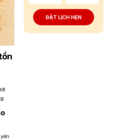
ĐẶT LỊCH HẸN
 tổn
ưới
g:
ào
 yên