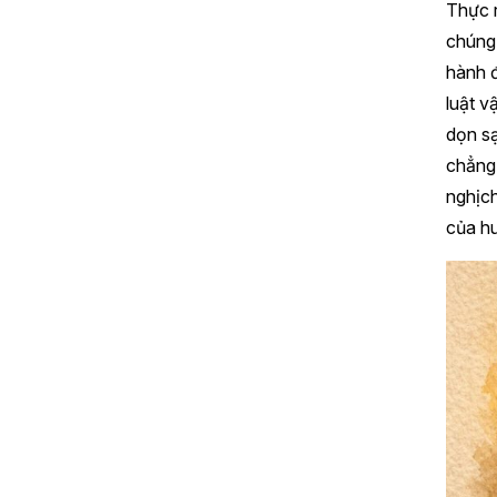
Thực r
chúng 
hành đ
luật v
dọn sạ
chẳng 
nghịch
của hu