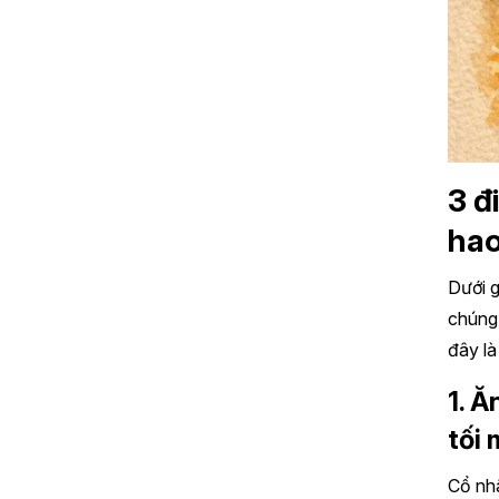
3 đ
hao
Dưới g
chúng 
đây là
1. 
tối
Cổ nhâ