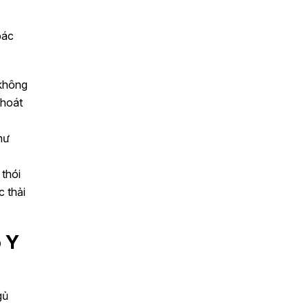
bác
 không
thoát
hư
 thói
c thải
o Y
gủ