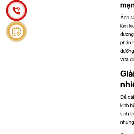
mạ
Ánh s
làm kí
dương 
phấn t
dưỡng 
vừa đ
Giả
nhi
Để cải
kinh b
sinh t
nhưng