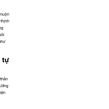
 muộn
 thịnh
ng
uôi
 như
 tự
 thần
dưỡng
hiện