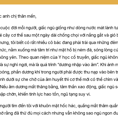
 anh chị thân mến,
cuộc đời mỗi người, giấc ngủ giống như dòng nước mát lành tư
i cây cơ thể sau một ngày dài chống chọi với nắng gắt và gió b
ưng, tôi biết có rất nhiều cô bác đang phải trải qua những đêm
hức, nằm xuống mà tâm trí như mặt hồ bị ném đá, sóng lòng c
hông yên. Theo quan niệm của Y học cổ truyền, giấc ngủ khô
là sự nghỉ ngơi, mà là quá trình “dương nhập vào âm”. Khi ánh m
bóng, phần dương khí trong người phải được thu nạp vào bên t
nh dưới sự che chở của âm huyết thì cơ thể mới có thể chìm v
Nếu âm dương mất thăng bằng, tâm thần xao động, giấc ngủ sẽ
ập chờn, khiến tinh lực hao tổn, ngũ tạng suy vi.
người tìm đến tôi với khuôn mặt hốc hác, quầng mắt thâm quầ
thở rằng đã thử đủ mọi cách nhưng vẫn không sao ngủ ngon đ