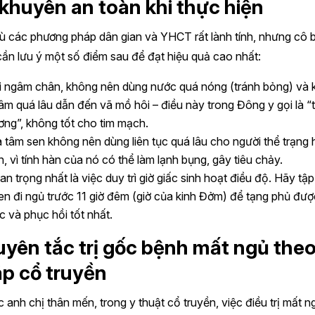
 khuyên an toàn khi thực hiện
ù các phương pháp dân gian và YHCT rất lành tính, nhưng cô 
ần lưu ý một số điểm sau để đạt hiệu quả cao nhất:
i ngâm chân, không nên dùng nước quá nóng (tránh bỏng) và
âm quá lâu dẫn đến vã mồ hôi – điều này trong Đông y gọi là “
ơng”, không tốt cho tim mạch.
à tâm sen không nên dùng liên tục quá lâu cho người thể trạng 
n, vì tính hàn của nó có thể làm lạnh bụng, gây tiêu chảy.
n trọng nhất là việc duy trì giờ giấc sinh hoạt điều độ. Hãy tập
en đi ngủ trước 11 giờ đêm (giờ của kinh Đởm) để tạng phủ đượ
c và phục hồi tốt nhất.
yên tắc trị gốc bệnh mất ngủ the
p cổ truyền
 anh chị thân mến, trong y thuật cổ truyền, việc điều trị mất n