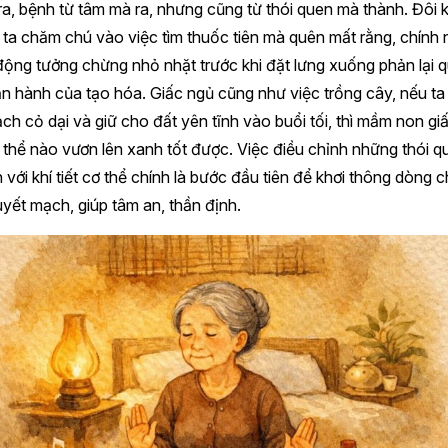
a, bệnh từ tâm mà ra, nhưng cũng từ thói quen mà thành. Đôi k
ta chăm chú vào việc tìm thuốc tiên mà quên mất rằng, chính
ộng tưởng chừng nhỏ nhặt trước khi đặt lưng xuống phản lại 
ận hành của tạo hóa. Giấc ngủ cũng như việc trồng cây, nếu t
ch cỏ dại và giữ cho đất yên tĩnh vào buổi tối, thì mầm non gi
thể nào vươn lên xanh tốt được. Việc điều chỉnh những thói q
 với khí tiết cơ thể chính là bước đầu tiên để khơi thông dòng 
yết mạch, giúp tâm an, thần định.