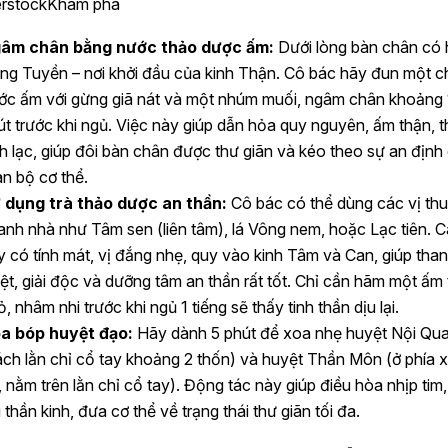
erstockKhám phá
âm chân bằng nước thảo dược ấm:
Dưới lòng bàn chân có 
ng Tuyền – nơi khởi đầu của kinh Thận. Cô bác hãy đun một c
ớc ấm với gừng giã nát và một nhúm muối, ngâm chân khoảng
út trước khi ngủ. Việc này giúp dẫn hỏa quy nguyên, ấm thận, 
nh lạc, giúp đôi bàn chân được thư giãn và kéo theo sự an định
àn bộ cơ thể.
 dụng trà thảo dược an thần:
Cô bác có thể dùng các vị th
anh nhà như Tâm sen (liên tâm), lá Vông nem, hoặc Lạc tiên. C
y có tính mát, vị đắng nhẹ, quy vào kinh Tâm và Can, giúp tha
iệt, giải độc và dưỡng tâm an thần rất tốt. Chỉ cần hãm một ấm 
, nhâm nhi trước khi ngủ 1 tiếng sẽ thấy tinh thần dịu lại.
a bóp huyệt đạo:
Hãy dành 5 phút để xoa nhẹ huyệt Nội Qu
ách lằn chỉ cổ tay khoảng 2 thốn) và huyệt Thần Môn (ở phía 
, nằm trên lằn chỉ cổ tay). Động tác này giúp điều hòa nhịp tim,
 thần kinh, đưa cơ thể về trạng thái thư giãn tối đa.