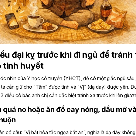
iều đại kỵ trước khi đi ngủ để tránh
 tinh huyết
óc nhìn của Y học cổ truyền (YHCT), để có một giấc ngủ sâu,
ta cần giữ cho “Tâm” được tĩnh và “Vị” (dạ dày) được yên. D
 3 điều cô bác anh chị cần đặc biệt tránh xa trước khi lên giườn
Ăn quá no hoặc ăn đồ cay nóng, dầu mỡ v
 muộn
n có câu: “Vị bất hòa tắc ngọa bất an”, nghĩa là dạ dày không