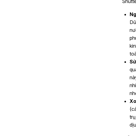
Shutt
Ng
Dũ
nư
ph
ki
to
Sử
qu
nà
nh
nhỏ
Xo
(c
trụ
dịu