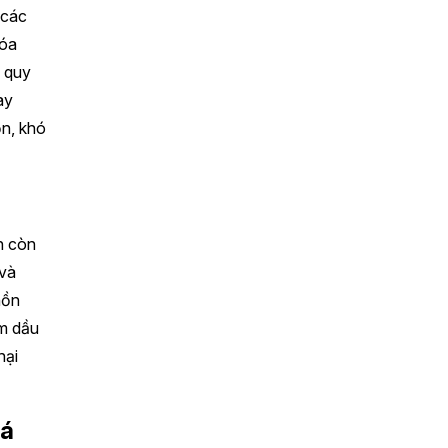
 các
hóa
ể quy
ay
ồn, khó
n còn
 và
hồn
êm dầu
hại
uá