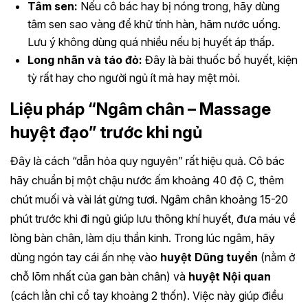
Tâm sen:
Nếu cô bác hay bị nóng trong, hãy dùng
tâm sen sao vàng để khử tính hàn, hãm nước uống.
Lưu ý không dùng quá nhiều nếu bị huyết áp thấp.
Long nhãn và táo đỏ:
Đây là bài thuốc bổ huyết, kiện
tỳ rất hay cho người ngủ ít mà hay mệt mỏi.
Liệu pháp “Ngâm chân – Massage
huyệt đạo” trước khi ngủ
Đây là cách “dẫn hỏa quy nguyên” rất hiệu quả. Cô bác
hãy chuẩn bị một chậu nước ấm khoảng 40 độ C, thêm
chút muối và vài lát gừng tươi. Ngâm chân khoảng 15-20
phút trước khi đi ngủ giúp lưu thông khí huyết, đưa máu về
lòng bàn chân, làm dịu thần kinh. Trong lúc ngâm, hãy
dùng ngón tay cái ấn nhẹ vào
huyệt Dũng tuyền
(nằm ở
chỗ lõm nhất của gan bàn chân) và
huyệt Nội quan
(cách lằn chỉ cổ tay khoảng 2 thốn). Việc này giúp điều