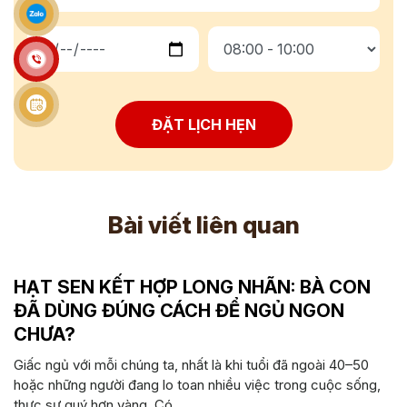
ĐẶT LỊCH HẸN
Bài viết liên quan
HẠT SEN KẾT HỢP LONG NHÃN: BÀ CON
ĐÃ DÙNG ĐÚNG CÁCH ĐỂ NGỦ NGON
CHƯA?
Giấc ngủ với mỗi chúng ta, nhất là khi tuổi đã ngoài 40–50
hoặc những người đang lo toan nhiều việc trong cuộc sống,
thực sự quý hơn vàng. Có...