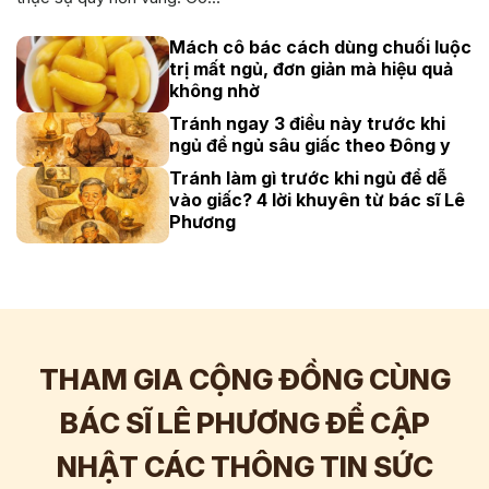
Mách cô bác cách dùng chuối luộc
trị mất ngủ, đơn giản mà hiệu quả
không nhờ
Tránh ngay 3 điều này trước khi
ngủ để ngủ sâu giấc theo Đông y
Tránh làm gì trước khi ngủ để dễ
vào giấc? 4 lời khuyên từ bác sĩ Lê
Phương
THAM GIA CỘNG ĐỒNG CÙNG
BÁC SĨ LÊ PHƯƠNG ĐỂ CẬP
NHẬT CÁC THÔNG TIN SỨC
Hơn
60.000
Tương tác