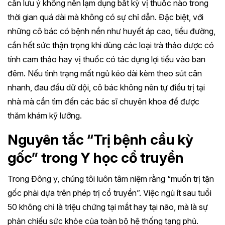
cần lưu ý không nên lạm dụng bất kỳ vị thuốc nào trong
thời gian quá dài mà không có sự chỉ dẫn. Đặc biệt, với
những cô bác có bệnh nền như huyết áp cao, tiểu đường,
cần hết sức thận trọng khi dùng các loại trà thảo dược có
tính cam thảo hay vị thuốc có tác dụng lợi tiểu vào ban
đêm. Nếu tình trạng mất ngủ kéo dài kèm theo sút cân
nhanh, đau đầu dữ dội, cô bác không nên tự điều trị tại
nhà mà cần tìm đến các bác sĩ chuyên khoa để được
thăm khám kỹ lưỡng.
Nguyên tắc “Trị bệnh cầu kỳ
gốc” trong Y học cổ truyền
Trong Đông y, chúng tôi luôn tâm niệm rằng “muốn trị tận
gốc phải dựa trên phép trị cổ truyền”. Việc ngủ ít sau tuổi
50 không chỉ là triệu chứng tại mắt hay tại não, mà là sự
phản chiếu sức khỏe của toàn bộ hệ thống tạng phủ.