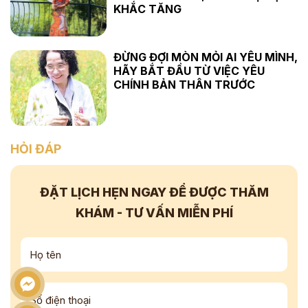
KHẮC TĂNG
ĐỪNG ĐỢI MÒN MỎI AI YÊU MÌNH,
HÃY BẮT ĐẦU TỪ VIỆC YÊU
CHÍNH BẢN THÂN TRƯỚC
HỎI ĐÁP
ĐẶT LỊCH HẸN NGAY
ĐỂ ĐƯỢC THĂM
KHÁM - TƯ VẤN
MIỄN PHÍ