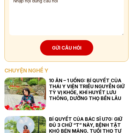
GỬI CÂU HỎI
CHUYỆN NGHỀ Y
10 ĂN – 1 UỐNG: BÍ QUYẾT CỦA
THÁI Y VIỆN TRIỀU NGUYỄN GIỮ
TỲ VỊ KHỎE, KHÍ HUYẾT LƯU
THÔNG, DƯỠNG THỌ BỀN LÂU
BÍ QUYẾT CỦA BÁC SĨ U70: GIỮ
ĐỦ 3 CHỮ “T” NÀY, BỆNH TẬT
KHÓ BÉN MẢNG, TUỔI THỌ TỰ