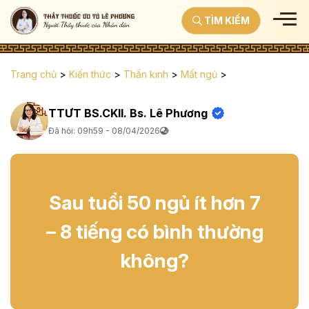
TÌM KIẾM
Trang chủ
>
Kiến thức
>
Thần kinh
>
Mất ngủ
>
TTƯT BS.CKII. Bs. Lê Phương
Đã hỏi: 09h59 - 08/04/2026
Sau tuổi 50 ngủ ít hơn 7
– 8 tiếng có bình thường
không?