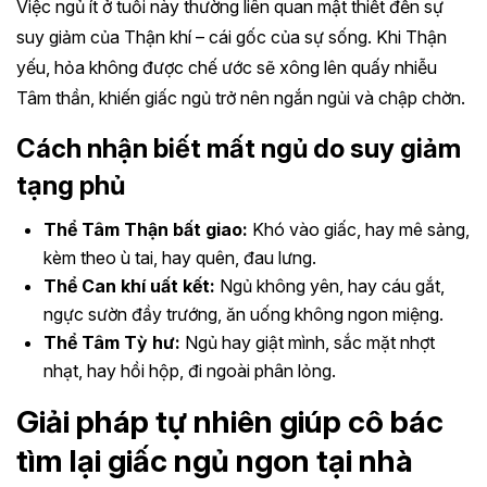
Việc ngủ ít ở tuổi này thường liên quan mật thiết đến sự
suy giảm của Thận khí – cái gốc của sự sống. Khi Thận
yếu, hỏa không được chế ước sẽ xông lên quấy nhiễu
Tâm thần, khiến giấc ngủ trở nên ngắn ngủi và chập chờn.
Cách nhận biết mất ngủ do suy giảm
tạng phủ
Thể Tâm Thận bất giao:
Khó vào giấc, hay mê sảng,
kèm theo ù tai, hay quên, đau lưng.
Thể Can khí uất kết:
Ngủ không yên, hay cáu gắt,
ngực sườn đầy trướng, ăn uống không ngon miệng.
Thể Tâm Tỳ hư:
Ngủ hay giật mình, sắc mặt nhợt
nhạt, hay hồi hộp, đi ngoài phân lỏng.
Giải pháp tự nhiên giúp cô bác
tìm lại giấc ngủ ngon tại nhà