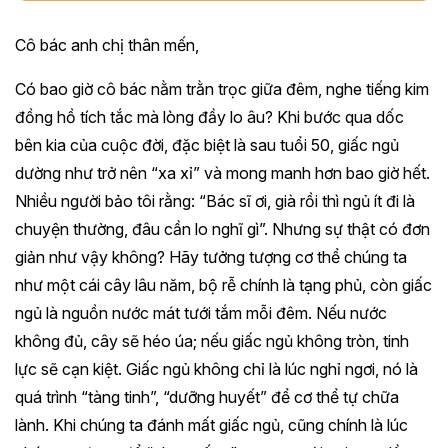
Cô bác anh chị thân mến,
Có bao giờ cô bác nằm trằn trọc giữa đêm, nghe tiếng kim
đồng hồ tích tắc mà lòng đầy lo âu? Khi bước qua dốc
bên kia của cuộc đời, đặc biệt là sau tuổi 50, giấc ngủ
dường như trở nên “xa xỉ” và mong manh hơn bao giờ hết.
Nhiều người bảo tôi rằng: “Bác sĩ ơi, già rồi thì ngủ ít đi là
chuyện thường, đâu cần lo nghĩ gì”. Nhưng sự thật có đơn
giản như vậy không? Hãy tưởng tượng cơ thể chúng ta
như một cái cây lâu năm, bộ rễ chính là tạng phủ, còn giấc
ngủ là nguồn nước mát tưới tắm mỗi đêm. Nếu nước
không đủ, cây sẽ héo úa; nếu giấc ngủ không tròn, tinh
lực sẽ cạn kiệt. Giấc ngủ không chỉ là lúc nghỉ ngơi, nó là
quá trình “tàng tinh”, “dưỡng huyết” để cơ thể tự chữa
lành. Khi chúng ta đánh mất giấc ngủ, cũng chính là lúc