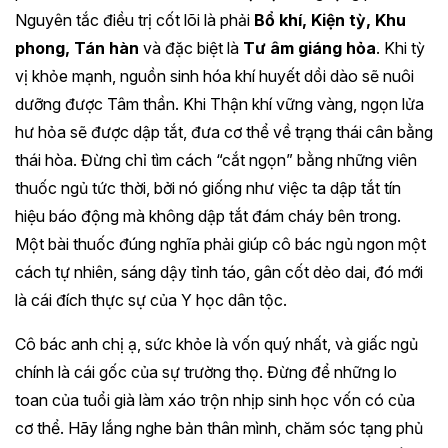
Nguyên tắc điều trị cốt lõi là phải
Bổ khí, Kiện tỳ, Khu
phong, Tán hàn
và đặc biệt là
Tư âm giáng hỏa
. Khi tỳ
vị khỏe mạnh, nguồn sinh hóa khí huyết dồi dào sẽ nuôi
dưỡng được Tâm thần. Khi Thận khí vững vàng, ngọn lửa
hư hỏa sẽ được dập tắt, đưa cơ thể về trạng thái cân bằng
thái hòa. Đừng chỉ tìm cách “cắt ngọn” bằng những viên
thuốc ngủ tức thời, bởi nó giống như việc ta dập tắt tín
hiệu báo động mà không dập tắt đám cháy bên trong.
Một bài thuốc đúng nghĩa phải giúp cô bác ngủ ngon một
cách tự nhiên, sáng dậy tỉnh táo, gân cốt dẻo dai, đó mới
là cái đích thực sự của Y học dân tộc.
Cô bác anh chị ạ, sức khỏe là vốn quý nhất, và giấc ngủ
chính là cái gốc của sự trường thọ. Đừng để những lo
toan của tuổi già làm xáo trộn nhịp sinh học vốn có của
cơ thể. Hãy lắng nghe bản thân mình, chăm sóc tạng phủ