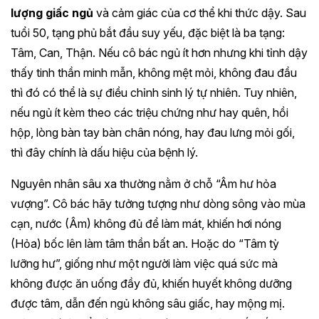
lượng giấc ngủ
và cảm giác của cơ thể khi thức dậy. Sau
tuổi 50, tạng phủ bắt đầu suy yếu, đặc biệt là ba tạng:
Tâm, Can, Thận. Nếu cô bác ngủ ít hơn nhưng khi tỉnh dậy
thấy tinh thần minh mẫn, không mệt mỏi, không đau đầu
thì đó có thể là sự điều chỉnh sinh lý tự nhiên. Tuy nhiên,
nếu ngủ ít kèm theo các triệu chứng như hay quên, hồi
hộp, lòng bàn tay bàn chân nóng, hay đau lưng mỏi gối,
thì đây chính là dấu hiệu của bệnh lý.
Nguyên nhân sâu xa thường nằm ở chỗ “Âm hư hỏa
vượng”. Cô bác hãy tưởng tượng như dòng sông vào mùa
cạn, nước (Âm) không đủ để làm mát, khiến hơi nóng
(Hỏa) bốc lên làm tâm thần bất an. Hoặc do “Tâm tỳ
lưỡng hư”, giống như một người làm việc quá sức mà
không được ăn uống đầy đủ, khiến huyết không dưỡng
được tâm, dẫn đến ngủ không sâu giấc, hay mộng mị.