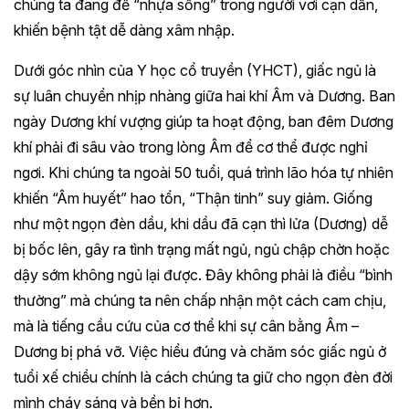
chúng ta đang để “nhựa sống” trong người vơi cạn dần,
khiến bệnh tật dễ dàng xâm nhập.
Dưới góc nhìn của Y học cổ truyền (YHCT), giấc ngủ là
sự luân chuyển nhịp nhàng giữa hai khí Âm và Dương. Ban
ngày Dương khí vượng giúp ta hoạt động, ban đêm Dương
khí phải đi sâu vào trong lòng Âm để cơ thể được nghỉ
ngơi. Khi chúng ta ngoài 50 tuổi, quá trình lão hóa tự nhiên
khiến “Âm huyết” hao tổn, “Thận tinh” suy giảm. Giống
như một ngọn đèn dầu, khi dầu đã cạn thì lửa (Dương) dễ
bị bốc lên, gây ra tình trạng mất ngủ, ngủ chập chờn hoặc
dậy sớm không ngủ lại được. Đây không phải là điều “bình
thường” mà chúng ta nên chấp nhận một cách cam chịu,
mà là tiếng cầu cứu của cơ thể khi sự cân bằng Âm –
Dương bị phá vỡ. Việc hiểu đúng và chăm sóc giấc ngủ ở
tuổi xế chiều chính là cách chúng ta giữ cho ngọn đèn đời
mình cháy sáng và bền bỉ hơn.