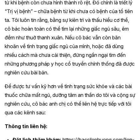
từ khi bệnh còn chưa hình thành rõ rệt. Đó chính là triết lý
“Trị vị bệnh” – chữa bệnh từ khi chưa có bệnh của tổ tiên
ta. Tôi luôn tin rằng, bằng sự kiên trì và thấu hiểu cơ thể,
cô bác hoàn toàn có thể tìm lại những giấc ngủ sâu, êm
đềm như thuở thanh xuân. Nếu cô bác vẫn còn băn
khoăn về tình trạng giấc ngủ của mình, hoặc đã dùng
nhiều cách mà chưa cải thiện, đừng ngần ngại tìm đến
những phương pháp y học cổ truyền chính thống đã được
nghiên cứu bài bản.
Để được tư vấn kỹ hơn về tình trạng sức khỏe và các bài
thuốc chữa mất ngủ, dưỡng tâm an thần do tôi và cộng sự
nghiên cứu, cô bác anh chị có thể liên hệ trực tiếp với tôi
qua các kênh sau:
Thông tin liên hệ:
Đặt lịch thăm khám:
https://bacsilephuong.com/lien-