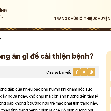
TRANG CHỦ
GIỚI THIỆU
CHUYỆN 
>
êng ăn gì để cải thiện bệnh?
Chia sẻ bài viết
thường gặp của nhiều bậc phụ huynh khi chăm sóc sức
 gây ngứa ngáy, khó chịu mà còn ảnh hưởng đến tâm lý
ờng gặp không ít trường hợp trẻ mắc phải tình trạng này,
 thiện tình trạng bệnh chính là chế độ dinh dưỡng phù