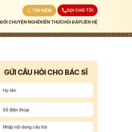
GỌI CHO TÔI
TÌM KIẾM
ĐỜI CHUYỆN NGHỀ
KIẾN THỨC
HỎI ĐÁP
LIÊN HỆ
GỬI CÂU HỎI CHO BÁC SĨ