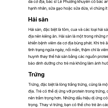
da cơ địa, bác sĩ Lê Phương khuyên cô bác an
hạnh nhân, sữa gạo hoặc sữa dừa, vì chúng ít
Hải sản
Hải sản, đặc biệt là tôm, cua và các loại hải
địa nên kiêng ăn. Hải sản là một trong những 
khiến bệnh viêm da cơ địa bùng phát. Khi trẻ 
tình trạng ngứa ngáy, nổi mẩn, thậm chí là v
huynh thay thế hải sản bằng các nguồn protein
bảo dinh dưỡng cho trẻ mà không làm ảnh hưởn
Trứng
Trứng, đặc biệt là lòng trắng trứng, cũng là m
địa. Trẻ có thể dị ứng với protein trong trứng
nên trầm trọng hơn. Những dấu hiệu dị ứng có 
trọng. Thay vì trứng, bạn có thể cho trẻ ăn các