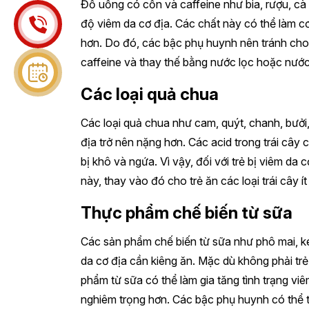
Đồ uống có cồn và caffeine như bia, rượu, cà
độ viêm da cơ địa. Các chất này có thể làm cơ
hơn. Do đó, các bậc phụ huynh nên tránh cho
caffeine và thay thế bằng nước lọc hoặc nước 
Các loại quả chua
Các loại quả chua như cam, quýt, chanh, bưởi,
địa trở nên nặng hơn. Các acid trong trái cây
bị khô và ngứa. Vì vậy, đối với trẻ bị viêm da
này, thay vào đó cho trẻ ăn các loại trái cây 
Thực phẩm chế biến từ sữa
Các sản phẩm chế biến từ sữa như phô mai, k
da cơ địa cần kiêng ăn. Mặc dù không phải tr
phẩm từ sữa có thể làm gia tăng tình trạng viê
nghiêm trọng hơn. Các bậc phụ huynh có thể 