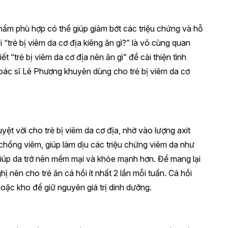
 phẩm phù hợp có thể giúp giảm bớt các triệu chứng và hỗ
ỏi “trẻ bị viêm da cơ địa kiêng ăn gì?” là vô cùng quan
ết “trẻ bị viêm da cơ địa nên ăn gì” để cải thiện tình
bác sĩ Lê Phương khuyên dùng cho trẻ bị viêm da cơ
ệt vời cho trẻ bị viêm da cơ địa, nhờ vào lượng axit
ống viêm, giúp làm dịu các triệu chứng viêm da như
giúp da trở nên mềm mại và khỏe mạnh hơn. Để mang lại
ị nên cho trẻ ăn cá hồi ít nhất 2 lần mỗi tuần. Cá hồi
ặc kho để giữ nguyên giá trị dinh dưỡng.