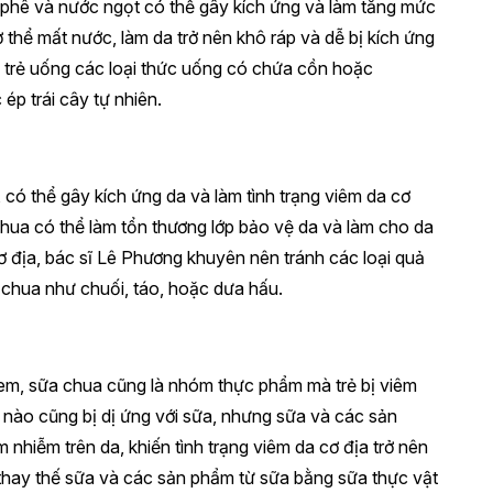
 phê và nước ngọt có thể gây kích ứng và làm tăng mức
 thể mất nước, làm da trở nên khô ráp và dễ bị kích ứng
 trẻ uống các loại thức uống có chứa cồn hoặc
ép trái cây tự nhiên.
 có thể gây kích ứng da và làm tình trạng viêm da cơ
 chua có thể làm tổn thương lớp bảo vệ da và làm cho da
 cơ địa, bác sĩ Lê Phương khuyên nên tránh các loại quả
ít chua như chuối, táo, hoặc dưa hấu.
em, sữa chua cũng là nhóm thực phẩm mà trẻ bị viêm
ẻ nào cũng bị dị ứng với sữa, nhưng sữa và các sản
m nhiễm trên da, khiến tình trạng viêm da cơ địa trở nên
thay thế sữa và các sản phẩm từ sữa bằng sữa thực vật