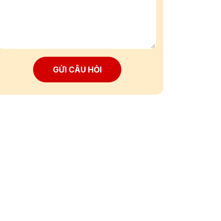
GỬI CÂU HỎI