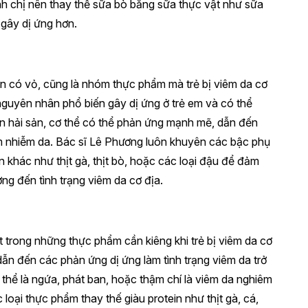
h chị nên thay thế sữa bò bằng sữa thực vật như sữa
 gây dị ứng hơn.
 sản có vỏ, cũng là nhóm thực phẩm mà trẻ bị viêm da cơ
nguyên nhân phổ biến gây dị ứng ở trẻ em và có thể
ăn hải sản, cơ thể có thể phản ứng mạnh mẽ, dẫn đến
iêm nhiễm da. Bác sĩ Lê Phương luôn khuyên các bậc phụ
 khác như thịt gà, thịt bò, hoặc các loại đậu để đảm
g đến tình trạng viêm da cơ địa.
ột trong những thực phẩm cần kiêng khi trẻ bị viêm da cơ
, dẫn đến các phản ứng dị ứng làm tình trạng viêm da trở
thể là ngứa, phát ban, hoặc thậm chí là viêm da nghiêm
 loại thực phẩm thay thế giàu protein như thịt gà, cá,