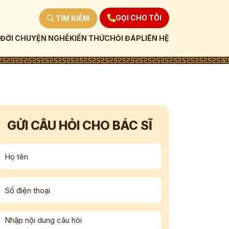
GỌI CHO TÔI
TÌM KIẾM
ĐỜI CHUYỆN NGHỀ
KIẾN THỨC
HỎI ĐÁP
LIÊN HỆ
GỬI CÂU HỎI CHO BÁC SĨ