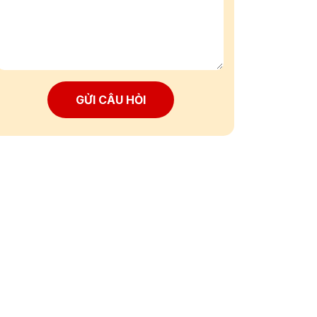
GỬI CÂU HỎI