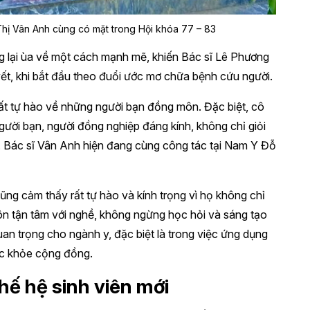
hị Vân Anh cùng có mặt trong Hội khóa 77 – 83
g lại ùa về một cách mạnh mẽ, khiến Bác sĩ Lê Phương
yết, khi bắt đầu theo đuổi ước mơ chữa bệnh cứu người.
ất tự hào về những người bạn đồng môn. Đặc biệt, cô
ười bạn, người đồng nghiệp đáng kính, không chỉ giỏi
 Bác sĩ Vân Anh hiện đang cùng công tác tại Nam Y Đỗ
g cảm thấy rất tự hào và kính trọng vì họ không chỉ
ôn tận tâm với nghề, không ngừng học hỏi và sáng tạo
n trọng cho ngành y, đặc biệt là trong việc ứng dụng
ức khỏe cộng đồng.
hế hệ sinh viên mới