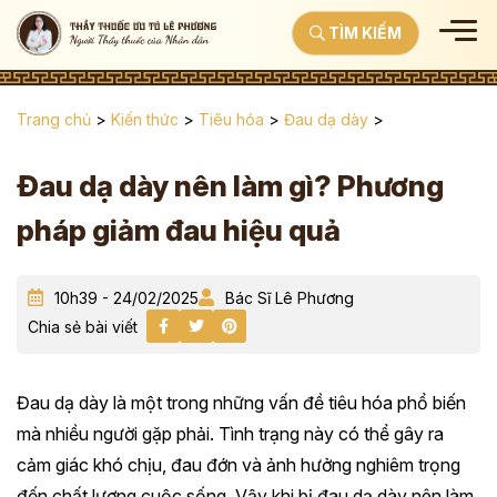
TÌM KIẾM
Trang chủ
>
Kiến thức
>
Tiêu hóa
>
Đau dạ dày
>
Đau dạ dày nên làm gì? Phương
pháp giảm đau hiệu quả
10h39 - 24/02/2025
Bác Sĩ Lê Phương
Chia sẻ bài viết
Đau dạ dày là một trong những vấn đề tiêu hóa phổ biến
mà nhiều người gặp phải. Tình trạng này có thể gây ra
cảm giác khó chịu, đau đớn và ảnh hưởng nghiêm trọng
đến chất lượng cuộc sống. Vậy khi bị đau dạ dày nên làm