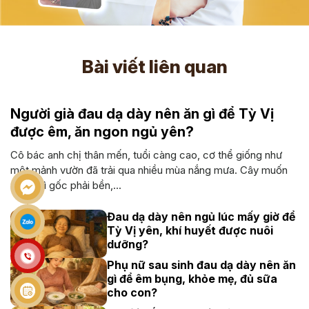
Bài viết liên quan
Người già đau dạ dày nên ăn gì để Tỳ Vị
được êm, ăn ngon ngủ yên?
Cô bác anh chị thân mến, tuổi càng cao, cơ thể giống như
một mảnh vườn đã trải qua nhiều mùa nắng mưa. Cây muốn
xanh thì gốc phải bền,...
Đau dạ dày nên ngủ lúc mấy giờ để
Tỳ Vị yên, khí huyết được nuôi
dưỡng?
Phụ nữ sau sinh đau dạ dày nên ăn
gì để êm bụng, khỏe mẹ, đủ sữa
cho con?