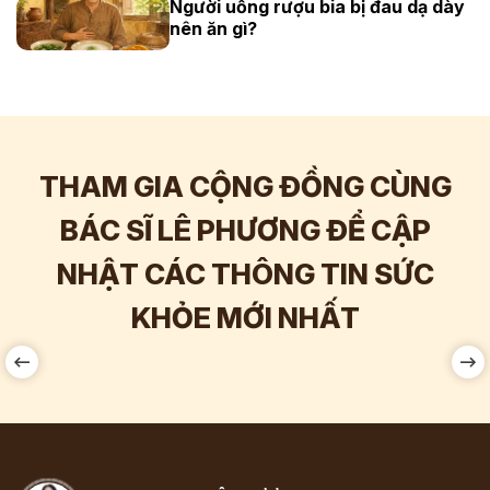
Người uống rượu bia bị đau dạ dày
nên ăn gì?
THAM GIA CỘNG ĐỒNG CÙNG
BÁC SĨ LÊ PHƯƠNG ĐỂ CẬP
NHẬT CÁC THÔNG TIN SỨC
Hơn
60.000
Tương tác
KHỎE MỚI NHẤT