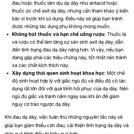
đau hoặc thuốc làm dịu dạ dày như antacid hoặc
thuốc ức chế axit dạ dày, nhưng cần tham khảo ý kiến
bác sĩ trước khi sử dụng. Điều này sẽ giúp bạn tránh
được những tác dụng phụ không mong muốn.
Không hút thuốc và hạn chế uống rượu
: Thuốc lá
và rượu có thể làm tăng sự sản sinh axit dạ dày, dẫn
đến tình trạng đau dạ dày nặng hơn. Vì vậy, nếu bạn
đang gặp phải các triệu chứng này, tốt nhất nên tránh
xa các chất kích thích này.
Xây dựng thói quen sinh hoạt khoa học
: Một chế
độ sinh hoạt hợp lý với giấc ngủ đủ và điều độ có tác
dụng rất lớn đối với quá trình hồi phục của dạ dày. Nên
ngủ đủ giấc và tránh nằm ngay sau khi ăn để giảm
nguy cơ trào ngược dạ dày.
Khi đau dạ dày, việc tuân thủ những nguyên tắc này sẽ
giúp bạn giảm thiểu cơn đau, cải thiện tình trạng dạ dày và
giúp quá trình điều trị hiệu quả hơn.