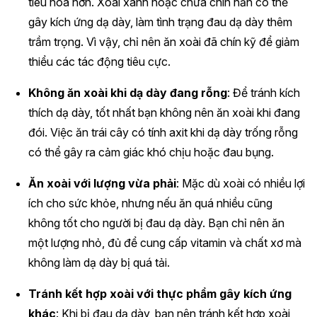
tiêu hóa hơn. Xoài xanh hoặc chưa chín hẳn có thể
gây kích ứng dạ dày, làm tình trạng đau dạ dày thêm
trầm trọng. Vì vậy, chỉ nên ăn xoài đã chín kỹ để giảm
thiểu các tác động tiêu cực.
Không ăn xoài khi dạ dày đang rỗng
: Để tránh kích
thích dạ dày, tốt nhất bạn không nên ăn xoài khi đang
đói. Việc ăn trái cây có tính axit khi dạ dày trống rỗng
có thể gây ra cảm giác khó chịu hoặc đau bụng.
Ăn xoài với lượng vừa phải
: Mặc dù xoài có nhiều lợi
ích cho sức khỏe, nhưng nếu ăn quá nhiều cũng
không tốt cho người bị đau dạ dày. Bạn chỉ nên ăn
một lượng nhỏ, đủ để cung cấp vitamin và chất xơ mà
không làm dạ dày bị quá tải.
Tránh kết hợp xoài với thực phẩm gây kích ứng
khác
: Khi bị đau dạ dày, bạn nên tránh kết hợp xoài