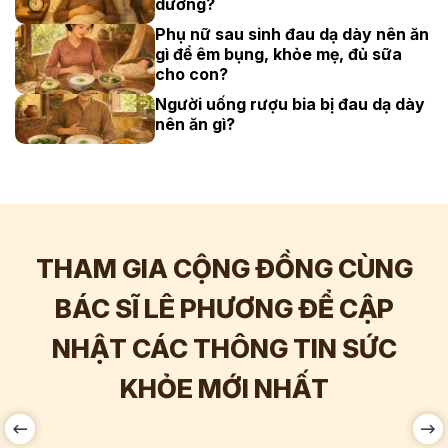
dưỡng?
Phụ nữ sau sinh đau dạ dày nên ăn
gì để êm bụng, khỏe mẹ, đủ sữa
cho con?
Người uống rượu bia bị đau dạ dày
nên ăn gì?
THAM GIA CỘNG ĐỒNG CÙNG
BÁC SĨ LÊ PHƯƠNG ĐỂ CẬP
NHẬT CÁC THÔNG TIN SỨC
Hơn
60.000
Tương tác
KHỎE MỚI NHẤT