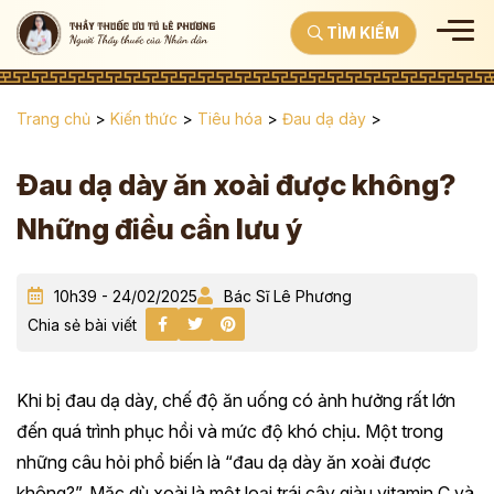
TÌM KIẾM
Trang chủ
>
Kiến thức
>
Tiêu hóa
>
Đau dạ dày
>
Đau dạ dày ăn xoài được không?
Những điều cần lưu ý
10h39 - 24/02/2025
Bác Sĩ Lê Phương
Chia sẻ bài viết
Khi bị đau dạ dày, chế độ ăn uống có ảnh hưởng rất lớn
đến quá trình phục hồi và mức độ khó chịu. Một trong
những câu hỏi phổ biến là “đau dạ dày ăn xoài được
không?”. Mặc dù xoài là một loại trái cây giàu vitamin C và