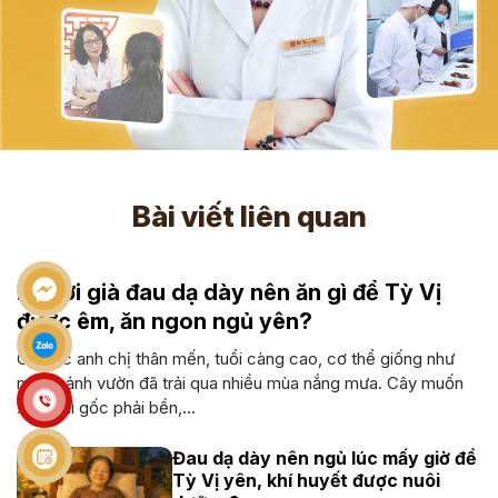
Bài viết liên quan
Người già đau dạ dày nên ăn gì để Tỳ Vị
được êm, ăn ngon ngủ yên?
Cô bác anh chị thân mến, tuổi càng cao, cơ thể giống như
một mảnh vườn đã trải qua nhiều mùa nắng mưa. Cây muốn
xanh thì gốc phải bền,...
Đau dạ dày nên ngủ lúc mấy giờ để
Tỳ Vị yên, khí huyết được nuôi