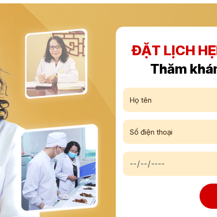
ĐẶT LỊCH H
Thăm khá