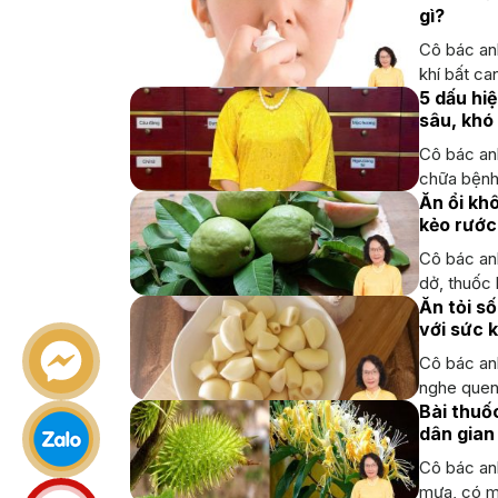
gì?
Cô bác anh
khí bất can
5 dấu hi
sâu, khó
Cô bác an
chữa bệnh”
Ăn ổi kh
kẻo rước
Cô bác anh
dở, thuốc 
Ăn tỏi số
với sức 
Cô bác an
nghe quen
Bài thuố
dân gian 
Cô bác anh
mưa, có mộ