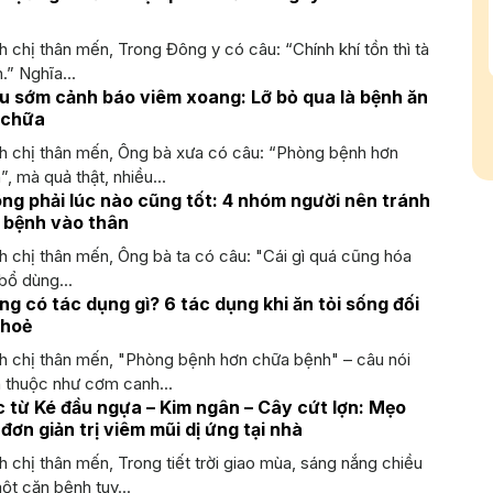
 chị thân mến, Trong Đông y có câu: “Chính khí tồn thì tà
.” Nghĩa...
ệu sớm cảnh báo viêm xoang: Lỡ bỏ qua là bệnh ăn
 chữa
h chị thân mến, Ông bà xưa có câu: “Phòng bệnh hơn
, mà quả thật, nhiều...
ông phải lúc nào cũng tốt: 4 nhóm người nên tránh
 bệnh vào thân
 chị thân mến, Ông bà ta có câu: "Cái gì quá cũng hóa
bổ dùng...
ng có tác dụng gì? 6 tác dụng khi ăn tỏi sống đối
khoẻ
h chị thân mến, "Phòng bệnh hơn chữa bệnh" – câu nói
 thuộc như cơm canh...
c từ Ké đầu ngựa – Kim ngân – Cây cứt lợn: Mẹo
đơn giản trị viêm mũi dị ứng tại nhà
 chị thân mến, Trong tiết trời giao mùa, sáng nắng chiều
t căn bệnh tuy...