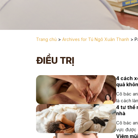
Trang chủ
>
Archives for Tú Ngô Xuân Thanh
>
P
ĐIỀU TRỊ
4 cách x
quả khô
Cô bác an
là cách là
4 tư thế
nhà
Cô bác an
vực được đ
Viêm mũi 