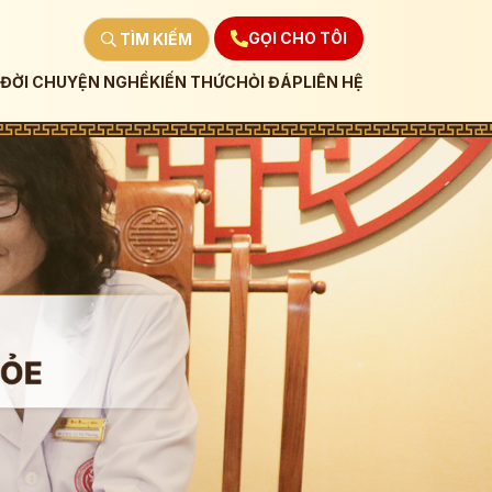
GỌI CHO TÔI
TÌM KIẾM
ĐỜI CHUYỆN NGHỀ
KIẾN THỨC
HỎI ĐÁP
LIÊN HỆ