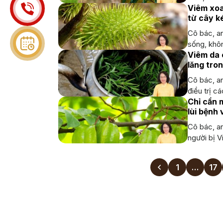
Viêm xoa
từ cây k
Cô bác, an
sống, khôn
Viêm da 
lăng tro
Cô bác, a
điều trị cá
Chỉ cần 
lùi bệnh 
Cô bác, an
người bị Vi
1
…
17