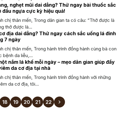
ng, nghẹt mũi dai dẳng? Thử ngay bài thuốc sắc
é đầu ngựa cực kỳ hiệu quả!
h chị thân mến, Trong dân gian ta có câu: “Thở được là
g thở được là...
cơ địa dai dẳng? Thử ngay cách sắc uống lá đinh
ng 7 ngày
nh chị thân mến, Trong hành trình đồng hành cùng bà con
c bệnh da liễu,...
một nắm lá khế mỗi ngày – mẹo dân gian giúp đẩy
viêm da cơ địa tại nhà
h chị thân mến, Trong hành trình đồng hành với những
êm da cơ địa, tôi...
18
19
20
21
22