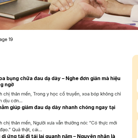
age 19
oa bụng chữa đau dạ dày – Nghe đơn giản mà hiệu
ng ngờ
h chị thân mến, Trong y học cổ truyền, xoa bóp không chỉ
m dịu cơn...
 nằm giúp giảm đau dạ dày nhanh chóng ngay tại
h chị thân mến, Người xưa vẫn thường nói: “Có thực mới
ạo.” Quả thật, cái...
dị ứng tái đi tái lại quanh năm – Nguyên nhân là