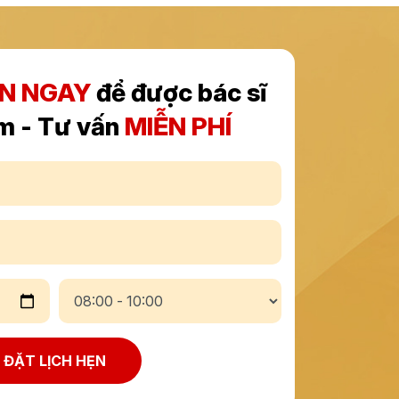
ẸN NGAY
để được bác sĩ
m - Tư vấn
MIỄN PHÍ
ĐẶT LỊCH HẸN