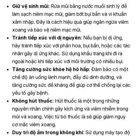
Giữ vệ sinh mũi
: Rửa mũi bằng nước muối sinh lý để
làm sạch niêm mạc mũi, giảm bớt bụi bẩn và vi khuẩn
xâm nhập. Đây là cách hiệu quả giúp ngăn ngừa viêm
xoang và bảo vệ niêm mạc mũi.
Tránh tiếp xúc với dị nguyên
: Nếu bạn bị dị ứng,
hãy tránh tiếp xúc với phấn hoa, bụi bẩn, hoặc các tác
nhân gây dị ứng khác. Sử dụng khẩu trang khi đi ra
ngoài hoặc khi tiếp xúc với môi trường có nhiều bụi.
Tăng cường sức khỏe hệ hô hấp
: Đảm bảo có một
chế độ ăn uống lành mạnh, đầy đủ dinh dưỡng, và
tăng cường sức đề kháng để giúp cơ thể chống lại các
yếu tố gây bệnh.
Không hút thuốc
: Hút thuốc là một trong những
nguyên nhân chính gây kích ứng và viêm nhiễm trong
mũi và xoang. Việc từ bỏ thuốc lá sẽ giúp giảm nguy
cơ mắc viêm xoang.
Duy trì độ ẩm trong không khí
: Sử dụng máy tạo độ