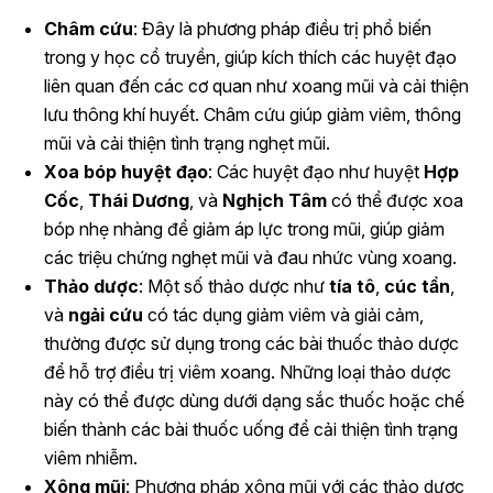
Châm cứu
: Đây là phương pháp điều trị phổ biến
trong y học cổ truyền, giúp kích thích các huyệt đạo
liên quan đến các cơ quan như xoang mũi và cải thiện
lưu thông khí huyết. Châm cứu giúp giảm viêm, thông
mũi và cải thiện tình trạng nghẹt mũi.
Xoa bóp huyệt đạo
: Các huyệt đạo như huyệt
Hợp
Cốc
,
Thái Dương
, và
Nghịch Tâm
có thể được xoa
bóp nhẹ nhàng để giảm áp lực trong mũi, giúp giảm
các triệu chứng nghẹt mũi và đau nhức vùng xoang.
Thảo dược
: Một số thảo dược như
tía tô
,
cúc tần
,
và
ngải cứu
có tác dụng giảm viêm và giải cảm,
thường được sử dụng trong các bài thuốc thảo dược
để hỗ trợ điều trị viêm xoang. Những loại thảo dược
này có thể được dùng dưới dạng sắc thuốc hoặc chế
biến thành các bài thuốc uống để cải thiện tình trạng
viêm nhiễm.
Xông mũi
: Phương pháp xông mũi với các thảo dược