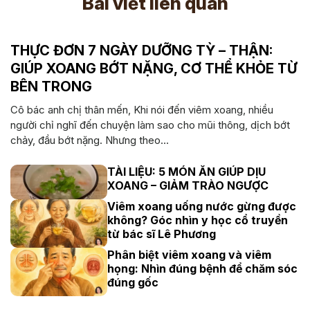
Bài viết liên quan
THỰC ĐƠN 7 NGÀY DƯỠNG TỲ – THẬN:
GIÚP XOANG BỚT NẶNG, CƠ THỂ KHỎE TỪ
BÊN TRONG
Cô bác anh chị thân mến, Khi nói đến viêm xoang, nhiều
người chỉ nghĩ đến chuyện làm sao cho mũi thông, dịch bớt
chảy, đầu bớt nặng. Nhưng theo...
TÀI LIỆU: 5 MÓN ĂN GIÚP DỊU
XOANG – GIẢM TRÀO NGƯỢC
Viêm xoang uống nước gừng được
không? Góc nhìn y học cổ truyền
từ bác sĩ Lê Phương
Phân biệt viêm xoang và viêm
họng: Nhìn đúng bệnh để chăm sóc
đúng gốc