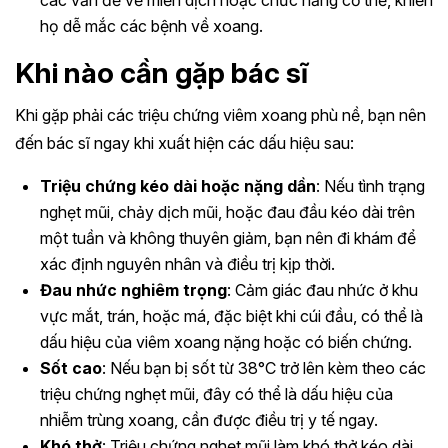
các vấn đề về miễn dịch hoặc chức năng cơ thể, khiến
họ dễ mắc các bệnh về xoang.
Khi nào cần gặp bác sĩ
Khi gặp phải các triệu chứng viêm xoang phù nề, bạn nên
đến bác sĩ ngay khi xuất hiện các dấu hiệu sau:
Triệu chứng kéo dài hoặc nặng dần
: Nếu tình trạng
nghẹt mũi, chảy dịch mũi, hoặc đau đầu kéo dài trên
một tuần và không thuyên giảm, bạn nên đi khám để
xác định nguyên nhân và điều trị kịp thời.
Đau nhức nghiêm trọng
: Cảm giác đau nhức ở khu
vực mắt, trán, hoặc má, đặc biệt khi cúi đầu, có thể là
dấu hiệu của viêm xoang nặng hoặc có biến chứng.
Sốt cao
: Nếu bạn bị sốt từ 38°C trở lên kèm theo các
triệu chứng nghẹt mũi, đây có thể là dấu hiệu của
nhiễm trùng xoang, cần được điều trị y tế ngay.
Khó thở
: Triệu chứng nghẹt mũi làm khó thở kéo dài