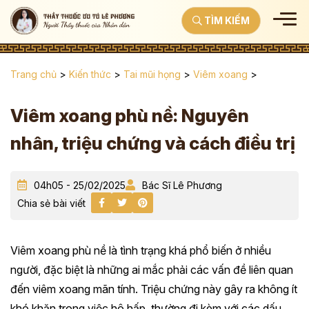
TÌM KIẾM
Trang chủ
>
Kiến thức
>
Tai mũi họng
>
Viêm xoang
>
Viêm xoang phù nề: Nguyên
nhân, triệu chứng và cách điều trị
04h05 - 25/02/2025
Bác Sĩ Lê Phương
Chia sẻ bài viết
Viêm xoang phù nề là tình trạng khá phổ biến ở nhiều
người, đặc biệt là những ai mắc phải các vấn đề liên quan
đến viêm xoang mãn tính. Triệu chứng này gây ra không ít
khó khăn trong việc hô hấp, thường đi kèm với các dấu