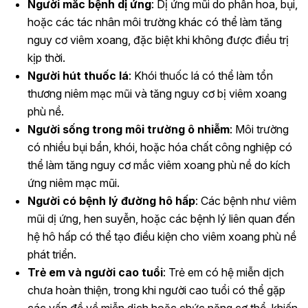
Người mắc bệnh dị ứng
: Dị ứng mũi do phấn hoa, bụi,
hoặc các tác nhân môi trường khác có thể làm tăng
nguy cơ viêm xoang, đặc biệt khi không được điều trị
kịp thời.
Người hút thuốc lá
: Khói thuốc lá có thể làm tổn
thương niêm mạc mũi và tăng nguy cơ bị viêm xoang
phù nề.
Người sống trong môi trường ô nhiễm
: Môi trường
có nhiều bụi bẩn, khói, hoặc hóa chất công nghiệp có
thể làm tăng nguy cơ mắc viêm xoang phù nề do kích
ứng niêm mạc mũi.
Người có bệnh lý đường hô hấp
: Các bệnh như viêm
mũi dị ứng, hen suyễn, hoặc các bệnh lý liên quan đến
hệ hô hấp có thể tạo điều kiện cho viêm xoang phù nề
phát triển.
Trẻ em và người cao tuổi
: Trẻ em có hệ miễn dịch
chưa hoàn thiện, trong khi người cao tuổi có thể gặp