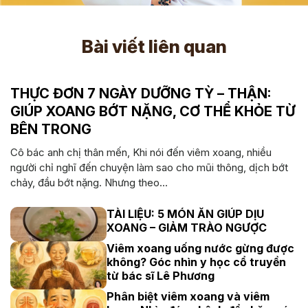
Bài viết liên quan
THỰC ĐƠN 7 NGÀY DƯỠNG TỲ – THẬN:
GIÚP XOANG BỚT NẶNG, CƠ THỂ KHỎE TỪ
BÊN TRONG
Cô bác anh chị thân mến, Khi nói đến viêm xoang, nhiều
người chỉ nghĩ đến chuyện làm sao cho mũi thông, dịch bớt
chảy, đầu bớt nặng. Nhưng theo...
TÀI LIỆU: 5 MÓN ĂN GIÚP DỊU
XOANG – GIẢM TRÀO NGƯỢC
Viêm xoang uống nước gừng được
không? Góc nhìn y học cổ truyền
từ bác sĩ Lê Phương
Phân biệt viêm xoang và viêm