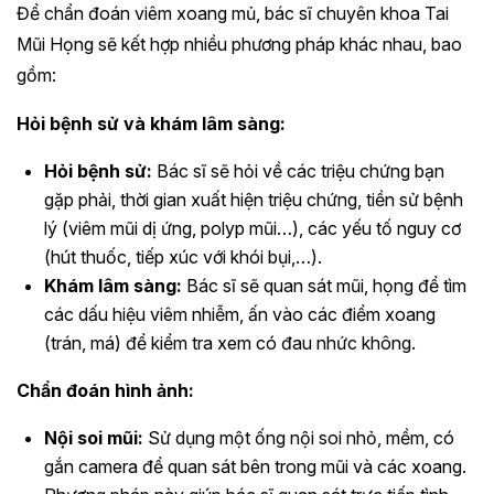
Để chẩn đoán viêm xoang mủ, bác sĩ chuyên khoa Tai
Mũi Họng sẽ kết hợp nhiều phương pháp khác nhau, bao
gồm:
Hỏi bệnh sử và khám lâm sàng:
Hỏi bệnh sử:
Bác sĩ sẽ hỏi về các triệu chứng bạn
gặp phải, thời gian xuất hiện triệu chứng, tiền sử bệnh
lý (viêm mũi dị ứng, polyp mũi…), các yếu tố nguy cơ
(hút thuốc, tiếp xúc với khói bụi,…).
Khám lâm sàng:
Bác sĩ sẽ quan sát mũi, họng để tìm
các dấu hiệu viêm nhiễm, ấn vào các điểm xoang
(trán, má) để kiểm tra xem có đau nhức không.
Chẩn đoán hình ảnh:
Nội soi mũi:
Sử dụng một ống nội soi nhỏ, mềm, có
gắn camera để quan sát bên trong mũi và các xoang.