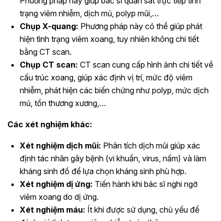
Phương pháp này giúp bác sĩ quan sát trực tiếp tình
trạng viêm nhiễm, dịch mủ, polyp mũi,…
Chụp X-quang:
Phương pháp này có thể giúp phát
hiện tình trạng viêm xoang, tuy nhiên không chi tiết
bằng CT scan.
Chụp CT scan:
CT scan cung cấp hình ảnh chi tiết về
cấu trúc xoang, giúp xác định vị trí, mức độ viêm
nhiễm, phát hiện các biến chứng như polyp, mức dịch
mủ, tổn thương xương,…
Các xét nghiệm khác:
Xét nghiệm dịch mũi:
Phân tích dịch mũi giúp xác
định tác nhân gây bệnh (vi khuẩn, virus, nấm) và làm
kháng sinh đồ để lựa chọn kháng sinh phù hợp.
Xét nghiệm dị ứng:
Tiến hành khi bác sĩ nghi ngờ
viêm xoang do dị ứng.
Xét nghiệm máu:
Ít khi được sử dụng, chủ yếu để