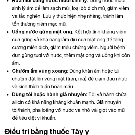
Rửa mũi bằng nước muối sinh lý
: Dùng nước muối
sinh lý ấm để làm sạch mũi, loại bỏ dịch mủ, giảm viêm
và tắc nghẽn. Lưu ý thực hiện nhẹ nhàng, tránh làm
tổn thương niêm mạc mũi.
Uống nước gừng mật ong
: Kết hợp tính kháng viêm
của gừng và khả năng làm dịu của mật ong để tăng
cường miễn dịch, giảm triệu chứng viêm. Người bệnh
đun gừng tươi với nước, thêm mật ong và uống khi còn
ấm.
Chườm ấm vùng xoang
: Dùng khăn ấm hoặc túi
chườm đặt lên vùng mặt (trán, má) để giảm đau nhức
và kích thích tuần hoàn máu.
Dùng tỏi hoặc hành giã nhuyễn
: Tỏi và hành chứa
allicin có khả năng kháng khuẩn mạnh. Giã nhuyễn
tỏi/hành, pha loãng với nước và nhỏ vài giọt vào mũi
để tiêu diệt vi khuẩn.
Điều trị bằng thuốc Tây y