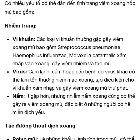
Có nhiều yếu tố có thể dẫn đến tình trạng viêm xoang hốc
mủ bao gồm:
Nhiễm trùng:
Vi khuẩn:
Các loại vi khuẩn thường gặp gây viêm
xoang mủ bao gồm Streptococcus pneumoniae,
Haemophilus influenzae, Moraxella catarrhalis xâm
nhập vào xoang, gây viêm nhiễm và tạo mủ.
Virus:
Cảm lạnh, cúm hoặc các bệnh do virus khác có
thể làm tổn thương niêm mạc xoang, tạo điều kiện cho
vi khuẩn xâm nhập và gây viêm xoang mủ thứ phát.
Nấm:
Ít gặp hơn, nhưng nhiễm nấm xoang cũng có thể
gây ra viêm xoang mủ, đặc biệt ở những người có hệ
miễn dịch yếu.
Tắc đường thoát dịch xoang:
Polyp mũi:
Là những khối u lành tính trong mũi, có thể