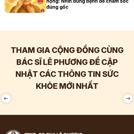
họng: Nhìn đúng bệnh để chăm sóc
đúng gốc
THAM GIA CỘNG ĐỒNG CÙNG
BÁC SĨ LÊ PHƯƠNG ĐỂ CẬP
NHẬT CÁC THÔNG TIN SỨC
60.000
Tương tác
Hơn
142.000
KHỎE MỚI NHẤT