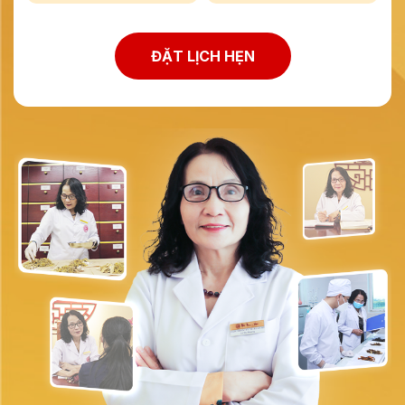
ĐẶT LỊCH HẸN