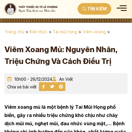
TÌM KIẾM
Trang chủ
>
Kiến thức
>
Tai mũi họng
>
Viêm xoang
>
Viêm Xoang Mủ: Nguyên Nhân,
Triệu Chứng Và Cách Điều Trị
10h00 - 26/12/2024
An Viết
Chia sẻ bài viết
Viêm xoang mủ là một bệnh lý Tai Mũi Họng phổ
biến, gây ra nhiều triệu chứng khó chịu như chảy
dịch mũi mủ, nghẹt mũi, đau nhức vùng mặt,… Bệnh
không chỉ ảnh hưởng đến sức khỏe, chất lượng cuộc