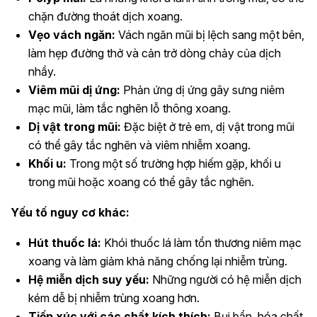
chặn đường thoát dịch xoang.
Vẹo vách ngăn:
Vách ngăn mũi bị lệch sang một bên,
làm hẹp đường thở và cản trở dòng chảy của dịch
nhầy.
Viêm mũi dị ứng:
Phản ứng dị ứng gây sưng niêm
mạc mũi, làm tắc nghẽn lỗ thông xoang.
Dị vật trong mũi:
Đặc biệt ở trẻ em, dị vật trong mũi
có thể gây tắc nghẽn và viêm nhiễm xoang.
Khối u:
Trong một số trường hợp hiếm gặp, khối u
trong mũi hoặc xoang có thể gây tắc nghẽn.
Yếu tố nguy cơ khác:
Hút thuốc lá:
Khói thuốc lá làm tổn thương niêm mạc
xoang và làm giảm khả năng chống lại nhiễm trùng.
Hệ miễn dịch suy yếu:
Những người có hệ miễn dịch
kém dễ bị nhiễm trùng xoang hơn.
Tiếp xúc với các chất kích thích:
Bụi bẩn, hóa chất,