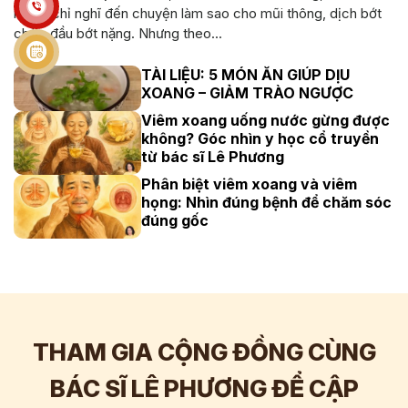
người chỉ nghĩ đến chuyện làm sao cho mũi thông, dịch bớt
chảy, đầu bớt nặng. Nhưng theo...
TÀI LIỆU: 5 MÓN ĂN GIÚP DỊU
XOANG – GIẢM TRÀO NGƯỢC
Viêm xoang uống nước gừng được
không? Góc nhìn y học cổ truyền
từ bác sĩ Lê Phương
Phân biệt viêm xoang và viêm
họng: Nhìn đúng bệnh để chăm sóc
đúng gốc
THAM GIA CỘNG ĐỒNG CÙNG
BÁC SĨ LÊ PHƯƠNG ĐỂ CẬP