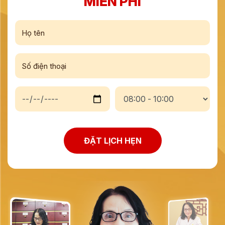
MIỄN PHÍ
ĐẶT LỊCH HẸN