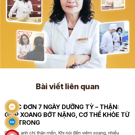
Bài viết liên quan
THỰC ĐƠN 7 NGÀY DƯỠNG TỲ – THẬN:
GIÚP XOANG BỚT NẶNG, CƠ THỂ KHỎE TỪ
BÊN TRONG
Cô bác anh chị thân mến, Khi nói đến viêm xoang, nhiều