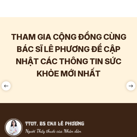
THAM GIA CỘNG ĐỒNG CÙNG
BÁC SĨ LÊ PHƯƠNG ĐỂ CẬP
NHẬT CÁC THÔNG TIN SỨC
Hơn
60.000
Tương tác
Hơn
1
KHỎE MỚI NHẤT