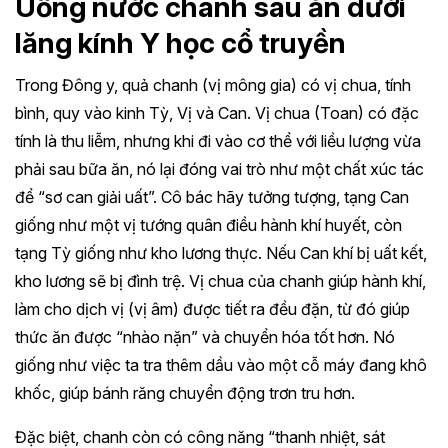
Uống nước chanh sau ăn dưới
lăng kính Y học cổ truyền
Trong Đông y, quả chanh (vị mông gia) có vị chua, tính
bình, quy vào kinh Tỳ, Vị và Can. Vị chua (Toan) có đặc
tính là thu liễm, nhưng khi đi vào cơ thể với liều lượng vừa
phải sau bữa ăn, nó lại đóng vai trò như một chất xúc tác
để “sơ can giải uất”. Cô bác hãy tưởng tượng, tạng Can
giống như một vị tướng quân điều hành khí huyết, còn
tạng Tỳ giống như kho lương thực. Nếu Can khí bị uất kết,
kho lương sẽ bị đình trệ. Vị chua của chanh giúp hành khí,
làm cho dịch vị (vị âm) được tiết ra đều đặn, từ đó giúp
thức ăn được “nhào nặn” và chuyển hóa tốt hơn. Nó
giống như việc ta tra thêm dầu vào một cỗ máy đang khô
khốc, giúp bánh răng chuyển động trơn tru hơn.
Đặc biệt, chanh còn có công năng “thanh nhiệt, sát