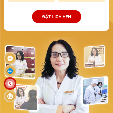
ĐẶT LỊCH HẸN