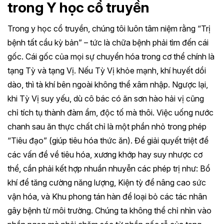
trong Y học cổ truyền
Trong y học cổ truyền, chúng tôi luôn tâm niệm rằng “Trị
bệnh tất cầu kỳ bản” – tức là chữa bệnh phải tìm đến cái
gốc. Cái gốc của mọi sự chuyển hóa trong cơ thể chính là
tạng Tỳ và tạng Vị. Nếu Tỳ Vị khỏe mạnh, khí huyết dồi
dào, thì tà khí bên ngoài không thể xâm nhập. Ngược lại,
khi Tỳ Vị suy yếu, dù cô bác có ăn sơn hào hải vị cũng
chỉ tích tụ thành đàm ẩm, độc tố mà thôi. Việc uống nước
chanh sau ăn thực chất chỉ là một phần nhỏ trong phép
“Tiêu đạo” (giúp tiêu hóa thức ăn). Để giải quyết triệt để
các vấn đề về tiêu hóa, xương khớp hay suy nhược cơ
thể, cần phải kết hợp nhuần nhuyễn các phép trị như: Bổ
khí để tăng cường năng lượng, Kiện tỳ để nâng cao sức
vận hóa, và Khu phong tán hàn để loại bỏ các tác nhân
gây bệnh từ môi trường. Chúng ta không thể chỉ nhìn vào