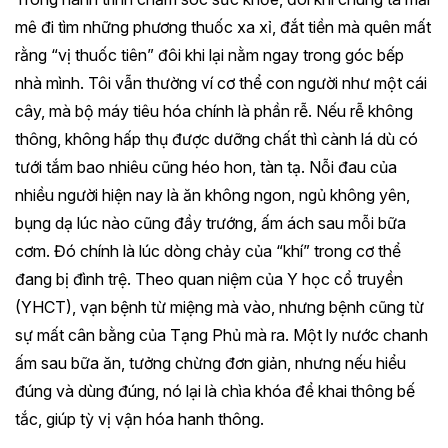
mê đi tìm những phương thuốc xa xỉ, đắt tiền mà quên mất
rằng “vị thuốc tiên” đôi khi lại nằm ngay trong góc bếp
nhà mình. Tôi vẫn thường ví cơ thể con người như một cái
cây, mà bộ máy tiêu hóa chính là phần rễ. Nếu rễ không
thông, không hấp thụ được dưỡng chất thì cành lá dù có
tưới tắm bao nhiêu cũng héo hon, tàn tạ. Nỗi đau của
nhiều người hiện nay là ăn không ngon, ngủ không yên,
bụng dạ lúc nào cũng đầy trướng, ấm ách sau mỗi bữa
cơm. Đó chính là lúc dòng chảy của “khí” trong cơ thể
đang bị đình trệ. Theo quan niệm của Y học cổ truyền
(YHCT), vạn bệnh từ miệng mà vào, nhưng bệnh cũng từ
sự mất cân bằng của Tạng Phủ mà ra. Một ly nước chanh
ấm sau bữa ăn, tưởng chừng đơn giản, nhưng nếu hiểu
đúng và dùng đúng, nó lại là chìa khóa để khai thông bế
tắc, giúp tỳ vị vận hóa hanh thông.