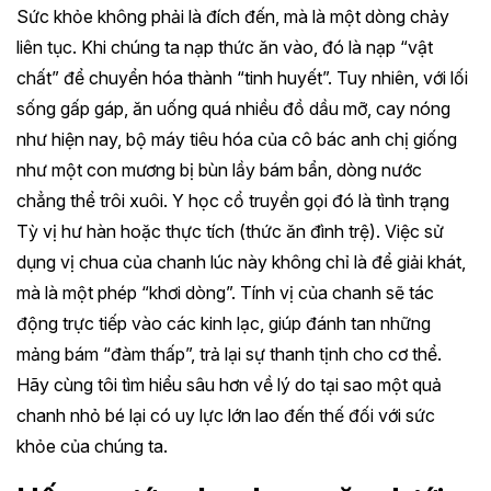
Sức khỏe không phải là đích đến, mà là một dòng chảy
liên tục. Khi chúng ta nạp thức ăn vào, đó là nạp “vật
chất” để chuyển hóa thành “tinh huyết”. Tuy nhiên, với lối
sống gấp gáp, ăn uống quá nhiều đồ dầu mỡ, cay nóng
như hiện nay, bộ máy tiêu hóa của cô bác anh chị giống
như một con mương bị bùn lầy bám bẩn, dòng nước
chẳng thể trôi xuôi. Y học cổ truyền gọi đó là tình trạng
Tỳ vị hư hàn hoặc thực tích (thức ăn đình trệ). Việc sử
dụng vị chua của chanh lúc này không chỉ là để giải khát,
mà là một phép “khơi dòng”. Tính vị của chanh sẽ tác
động trực tiếp vào các kinh lạc, giúp đánh tan những
mảng bám “đàm thấp”, trả lại sự thanh tịnh cho cơ thể.
Hãy cùng tôi tìm hiểu sâu hơn về lý do tại sao một quả
chanh nhỏ bé lại có uy lực lớn lao đến thế đối với sức
khỏe của chúng ta.