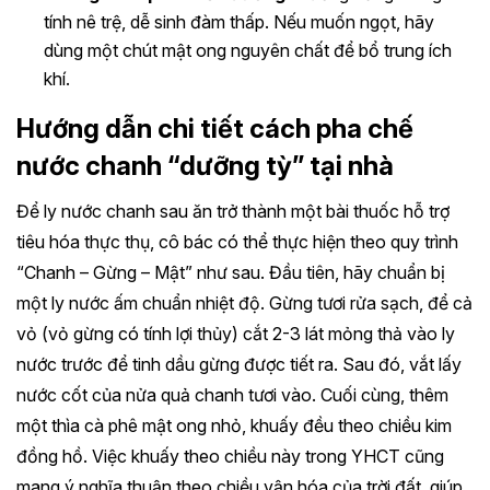
tính nê trệ, dễ sinh đàm thấp. Nếu muốn ngọt, hãy
dùng một chút mật ong nguyên chất để bổ trung ích
khí.
Hướng dẫn chi tiết cách pha chế
nước chanh “dưỡng tỳ” tại nhà
Để ly nước chanh sau ăn trở thành một bài thuốc hỗ trợ
tiêu hóa thực thụ, cô bác có thể thực hiện theo quy trình
“Chanh – Gừng – Mật” như sau. Đầu tiên, hãy chuẩn bị
một ly nước ấm chuẩn nhiệt độ. Gừng tươi rửa sạch, để cả
vỏ (vỏ gừng có tính lợi thủy) cắt 2-3 lát mỏng thả vào ly
nước trước để tinh dầu gừng được tiết ra. Sau đó, vắt lấy
nước cốt của nửa quả chanh tươi vào. Cuối cùng, thêm
một thìa cà phê mật ong nhỏ, khuấy đều theo chiều kim
đồng hồ. Việc khuấy theo chiều này trong YHCT cũng
mang ý nghĩa thuận theo chiều vận hóa của trời đất, giúp