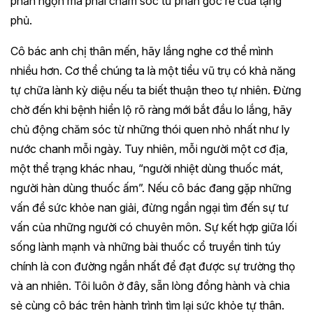
phần ngọn mà phải chăm sóc từ phần gốc rễ của tạng
phủ.
Cô bác anh chị thân mến, hãy lắng nghe cơ thể mình
nhiều hơn. Cơ thể chúng ta là một tiểu vũ trụ có khả năng
tự chữa lành kỳ diệu nếu ta biết thuận theo tự nhiên. Đừng
chờ đến khi bệnh hiển lộ rõ ràng mới bắt đầu lo lắng, hãy
chủ động chăm sóc từ những thói quen nhỏ nhất như ly
nước chanh mỗi ngày. Tuy nhiên, mỗi người một cơ địa,
một thể trạng khác nhau, “người nhiệt dùng thuốc mát,
người hàn dùng thuốc ấm”. Nếu cô bác đang gặp những
vấn đề sức khỏe nan giải, đừng ngần ngại tìm đến sự tư
vấn của những người có chuyên môn. Sự kết hợp giữa lối
sống lành mạnh và những bài thuốc cổ truyền tinh túy
chính là con đường ngắn nhất để đạt được sự trường thọ
và an nhiên. Tôi luôn ở đây, sẵn lòng đồng hành và chia
sẻ cùng cô bác trên hành trình tìm lại sức khỏe tự thân.