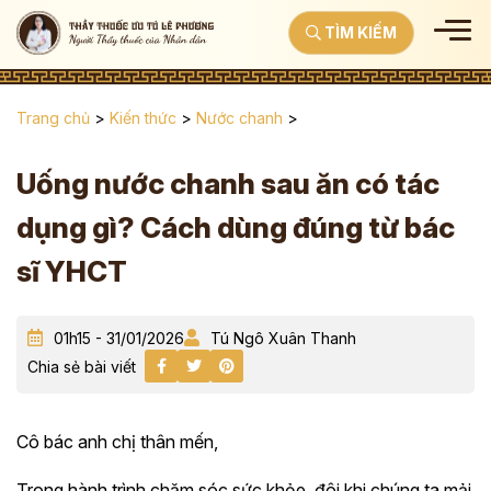
TÌM KIẾM
Trang chủ
>
Kiến thức
>
Nước chanh
>
Uống nước chanh sau ăn có tác
dụng gì? Cách dùng đúng từ bác
sĩ YHCT
01h15 - 31/01/2026
Tú Ngô Xuân Thanh
Chia sẻ bài viết
Cô bác anh chị thân mến,
Trong hành trình chăm sóc sức khỏe, đôi khi chúng ta mải