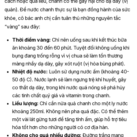
cách hoặc quá liều, chanh có thể gây hại cho dạ dày (vị
quản). Để nước chanh thực sự là bạn đồng hành của sức
khỏe, cô bác anh chị cần tuân thủ những nguyên tắc
“vàng” sau đây:
Thời điểm vàng:
Chỉ nên uống sau khi kết thúc bữa
ăn khoảng 30 đến 60 phút. Tuyệt đối không uống khi
bụng đang trống rỗng vì vị chua sẽ làm tổn thương
màng nhầy dạ dày, gây xót ruột (vị hỏa bùng phát).
Nhiệt độ nước:
Luôn sử dụng nước ấm (khoảng 40-
50 độ C). Nước lạnh sẽ làm ngưng trệ khí huyết, gây
co thắt dạ dày, trong khi nước quá nóng sẽ phá hủy
các tinh chất quý giá và vitamin trong chanh.
Liều lượng:
Chỉ cần nửa quả chanh cho một ly nước
khoảng 250ml. Không nên pha quá đặc. Có thể thêm
một vài lát gừng tươi để tăng tính ấm, giúp hỗ trợ tiêu
hóa tốt hơn cho những người có cơ địa hàn.
Không cho quá nhiều đường:
Đường trắng mang