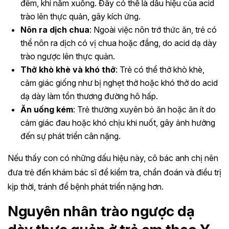
đêm, khi nằm xuống. Đây có thể là dấu hiệu của acid
trào lên thực quản, gây kích ứng.
Nôn ra dịch chua
: Ngoài việc nôn trớ thức ăn, trẻ có
thể nôn ra dịch có vị chua hoặc đắng, do acid dạ dày
trào ngược lên thực quản.
Thở khò khè và khó thở
: Trẻ có thể thở khò khè,
cảm giác giống như bị nghẹt thở hoặc khó thở do acid
dạ dày làm tổn thương đường hô hấp.
Ăn uống kém
: Trẻ thường xuyên bỏ ăn hoặc ăn ít do
cảm giác đau hoặc khó chịu khi nuốt, gây ảnh hưởng
đến sự phát triển cân nặng.
Nếu thấy con có những dấu hiệu này, cô bác anh chị nên
đưa trẻ đến khám bác sĩ để kiểm tra, chẩn đoán và điều trị
kịp thời, tránh để bệnh phát triển nặng hơn.
Nguyên nhân trào ngược dạ