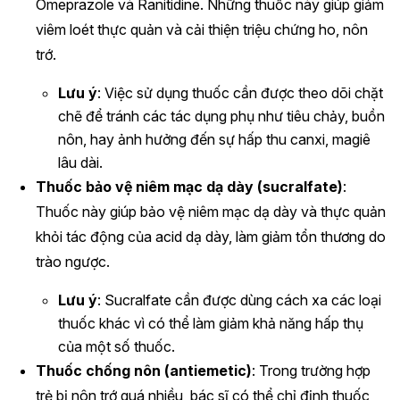
Omeprazole và Ranitidine. Những thuốc này giúp giảm
viêm loét thực quản và cải thiện triệu chứng ho, nôn
trớ.
Lưu ý
: Việc sử dụng thuốc cần được theo dõi chặt
chẽ để tránh các tác dụng phụ như tiêu chảy, buồn
nôn, hay ảnh hưởng đến sự hấp thu canxi, magiê
lâu dài.
Thuốc bảo vệ niêm mạc dạ dày (sucralfate)
:
Thuốc này giúp bảo vệ niêm mạc dạ dày và thực quản
khỏi tác động của acid dạ dày, làm giảm tổn thương do
trào ngược.
Lưu ý
: Sucralfate cần được dùng cách xa các loại
thuốc khác vì có thể làm giảm khả năng hấp thụ
của một số thuốc.
Thuốc chống nôn (antiemetic)
: Trong trường hợp
trẻ bị nôn trớ quá nhiều, bác sĩ có thể chỉ định thuốc