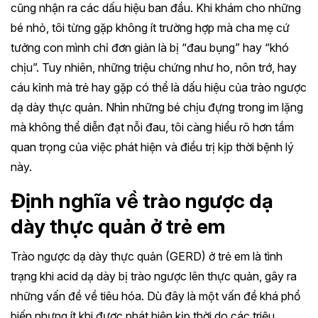
cũng nhận ra các dấu hiệu ban đầu. Khi khám cho những
bé nhỏ, tôi từng gặp không ít trường hợp mà cha mẹ cứ
tưởng con mình chỉ đơn giản là bị “đau bụng” hay “khó
chịu”. Tuy nhiên, những triệu chứng như ho, nôn trớ, hay
cáu kỉnh mà trẻ hay gặp có thể là dấu hiệu của trào ngược
dạ dày thực quản. Nhìn những bé chịu đựng trong im lặng
mà không thể diễn đạt nỗi đau, tôi càng hiểu rõ hơn tầm
quan trọng của việc phát hiện và điều trị kịp thời bệnh lý
này.
Định nghĩa về trào ngược dạ
dày thực quản ở trẻ em
Trào ngược dạ dày thực quản (GERD) ở trẻ em là tình
trạng khi acid dạ dày bị trào ngược lên thực quản, gây ra
những vấn đề về tiêu hóa. Dù đây là một vấn đề khá phổ
biến nhưng ít khi được phát hiện kịp thời do các triệu