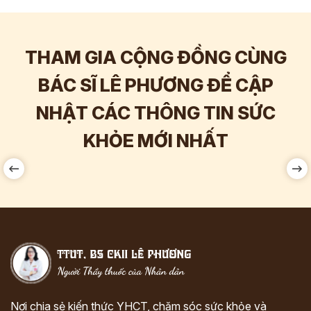
THAM GIA CỘNG ĐỒNG CÙNG
BÁC SĨ LÊ PHƯƠNG ĐỂ CẬP
NHẬT CÁC THÔNG TIN SỨC
Hơn
60.000
Tương tác
KHỎE MỚI NHẤT
Nơi chia sẻ kiến thức YHCT, chăm sóc sức khỏe và