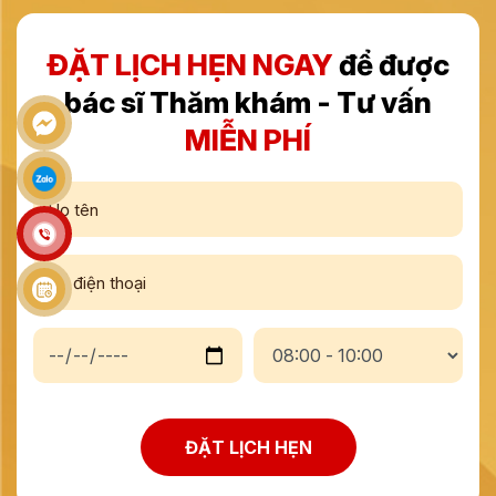
ĐẶT LỊCH HẸN NGAY
để được
bác sĩ Thăm khám - Tư vấn
MIỄN PHÍ
ĐẶT LỊCH HẸN