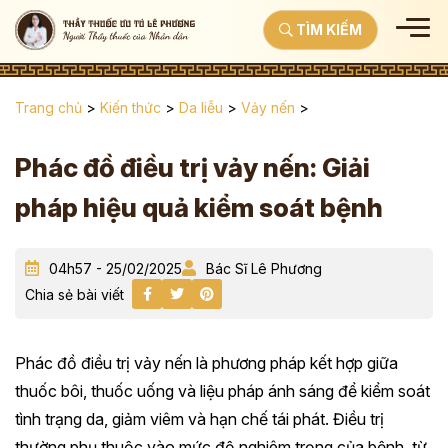
TÌM KIẾM
Trang chủ
>
Kiến thức
>
Da liễu
>
Vảy nến
>
Phác đồ điều trị vảy nến: Giải
pháp hiệu quả kiểm soát bệnh
04h57 - 25/02/2025
Bác Sĩ Lê Phương
Chia sẻ bài viết
Phác đồ điều trị vảy nến là phương pháp kết hợp giữa
thuốc bôi, thuốc uống và liệu pháp ánh sáng để kiểm soát
tình trạng da, giảm viêm và hạn chế tái phát. Điều trị
thường phụ thuộc vào mức độ nghiêm trọng của bệnh, từ