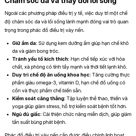
Chăm sóc da và thay đổi lối sống
Ngoài các phương pháp điều trị y tế, việc duy trì một chế
độ chăm sóc da và lối sống lành mạnh đóng vai trò quan
trọng trong phác đồ điều trị vảy nến.
Giữ ẩm da
: Sử dụng kem dưỡng ẩm giúp hạn chế khô
da và giảm bong tróc.
Tránh yếu tố kích thích
: Hạn chế tiếp xúc với hóa
chất, xà phòng có tính tẩy mạnh và thời tiết lạnh khô.
Duy trì chế độ ăn uống khoa học
: Tăng cường thực
phẩm giàu omega-3, vitamin D, hạn chế đồ uống có
cồn và thực phẩm chế biến sẵn.
Kiểm soát căng thẳng
: Tập luyện thể thao, thiền và
yoga giúp giảm stress, hỗ trợ kiểm soát bệnh tốt hơn.
Ngủ đủ giấc
: Cải thiện chức năng miễn dịch, giúp giảm
tần suất bùng phát bệnh.
Phác đồ điều trị vảy nến cần được điều chỉnh linh hoạt